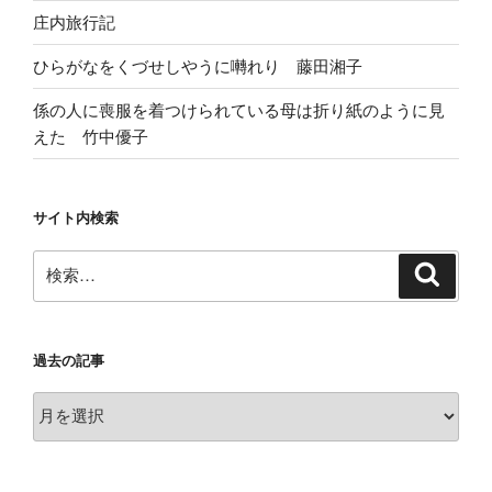
庄内旅行記
ひらがなをくづせしやうに囀れり 藤田湘子
係の人に喪服を着つけられている母は折り紙のように見
えた 竹中優子
サイト内検索
検
検
索
索:
過去の記事
過
去
の
記