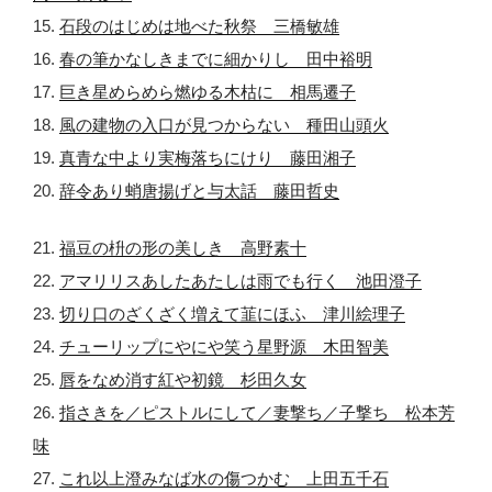
15.
石段のはじめは地べた秋祭 三橋敏雄
16.
春の筆かなしきまでに細かりし 田中裕明
17.
巨き星めらめら燃ゆる木枯に 相馬遷子
18.
風の建物の入口が見つからない 種田山頭火
19.
真青な中より実梅落ちにけり 藤田湘子
20.
辞令あり蛸唐揚げと与太話 藤田哲史
21.
福豆の枡の形の美しき 高野素十
22.
アマリリスあしたあたしは雨でも行く 池田澄子
23.
切り口のざくざく増えて韮にほふ 津川絵理子
24.
チューリップにやにや笑う星野源 木田智美
25.
唇をなめ消す紅や初鏡 杉田久女
26.
指さきを／ピストルにして／妻撃ち／子撃ち 松本芳
味
27.
これ以上澄みなば水の傷つかむ 上田五千石