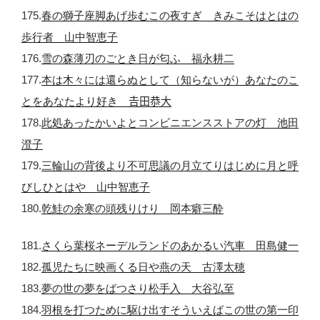
175.
春の獅子座脚あげ歩むこの夜すぎ きみこそはとはの
歩行者 山中智恵子
176.
雪の森薄刃のごとき日が匂ふ 福永耕二
177.
本は木々には還らぬとして（知らないが）あなたのこ
とをあなたより好き 𠮷田恭大
178.
此処あったかいよとコンビニエンスストアの灯 池田
澄子
179.
三輪山の背後より不可思議の月立てりはじめに月と呼
びしひとはや 山中智恵子
180.
乾鮭の余寒の頭残りけり 岡本癖三酔
181.
さくら葉桜ネーデルランドのあかるい汽車 田島健一
182.
孤児たちに映画くる日や燕の天 古澤太穂
183.
夢の世の夢をばつさり松手入 大谷弘至
184.
羽根を打つために駆け出すそういえばこの世の第一印