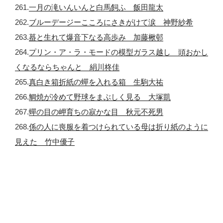
261.
一月の滝いんいんと白馬飼ふ 飯田龍太
262.
ブルーデージーこころにさきがけて涙 神野紗希
263.
蟇と生れて爆音下なる高歩み 加藤楸邨
264.
プリン・ア・ラ・モードの模型ガラス越し 頭おかし
くなるならちゃんと 絹川柊佳
265.
真白き箱折紙の蟬を入れる箱 生駒大祐
266.
鯛焼が冷めて野球をまぶしく見る 大塚凱
267.
蟬の目の岬育ちの寂かな目 秋元不死男
268.
係の人に喪服を着つけられている母は折り紙のように
見えた 竹中優子