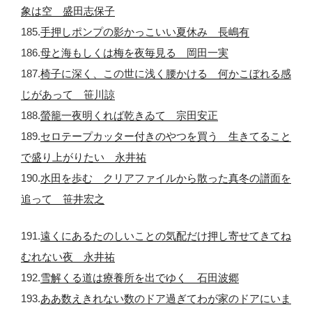
象は空 盛田志保子
185.
手押しポンプの影かっこいい夏休み 長嶋有
186.
母と海もしくは梅を夜毎見る 岡田一実
187.
椅子に深く、この世に浅く腰かける 何かこぼれる感
じがあって 笹川諒
188.
螢籠一夜明くれば乾きゐて 宗田安正
189.
セロテープカッター付きのやつを買う 生きてること
で盛り上がりたい 永井祐
190.
水田を歩む クリアファイルから散った真冬の譜面を
追って 笹井宏之
191.
遠くにあるたのしいことの気配だけ押し寄せてきてね
むれない夜 永井祐
192.
雪解くる道は療養所を出でゆく 石田波郷
193.
ああ数えきれない数のドア過ぎてわが家のドアにいま