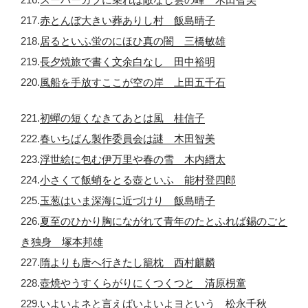
217.
赤とんぼ大きい葬ありし村 飯島晴子
218.
居るといふ蛍のにほひ真の闇 三橋敏雄
219.
長夕焼旅で書く文余白なし 田中裕明
220.
風船を手放すここが空の岸 上田五千石
221.
初蟬の短くなきてあとは風 桂信子
222.
春いちばん製作委員会は謎 木田智美
223.
浮世絵に包む伊万里や春の雪 木内縉太
224.
小さくて飯蛸をとる壺といふ 能村登四郎
225.
玉葱はいま深海に近づけり 飯島晴子
226.
夏至のひかり胸にながれて青年のたとふれば錫のごと
き独身 塚本邦雄
227.
隋よりも唐へ行きたし籠枕 西村麒麟
228.
壺焼やうすくらがりにくつくつと 清原枴童
229.
いよいよネと言えばいよいよヨという 松永千秋