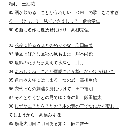
頼む 王紅花
89.
酒が飲める ことがうれしい ＣＭ の歌 むごすぎ
る 「けっこう 見ていきましょう 伊舎堂仁
90.
名曲に名作に夏痩せにけり 高柳克弘
91.
花冷に紛るるほどの怒りかな 岩田由美
92.
港区は好きな区秋の風もまた 岸本尚毅
93.
魚影のたまたま見えて水温む 井月
94.
よろしくね これが廃船これが楡 なかはられいこ
95.
遠雷や去年にはじまる一つの忌 高柳重信
96.
穴惑ばらの刺繍を身につけて 田中裕明
97.
それとなくひとの見てゆく春の川 飯田龍太
98.
しずかにうたをうたおう木の葉の下でなにかが変わっ
てしまうから 高橋みずほ
99.
揚花火明日に明日ある如く 阪西敦子