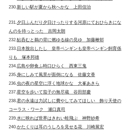
230.
新しい駅が夏から秋へかな 上田信治
231.
夕日ふんだり夕日けったりする河原にておひらきにな
んのを待っとった 吉岡太朗
232.
鮎呑むと鵜の背に燃ゆる線の見ゆ 加藤楸邨
233.
日本脫出したし 皇帝ペンギンも皇帝ペンギン飼育係
りも 塚本邦雄
234.
広島や卵食ふ時口ひらく 西東三鬼
235.
身にしみて風景が面倒になる 佐藤文香
236.
虫の夜の星空に浮く地球かな 大峯あきら
237.
星空を歩いて茄子の無尽蔵 谷田部慶
238.
君の永遠は力試しに費やしてみてほしい 飾り天使の
コーラス・ワーク 瀬口真司
239.
水に映れば世界はきれい蛙飛ぶ 神野紗希
240.
かたくりは耳のうしろを見せる花 川崎展宏