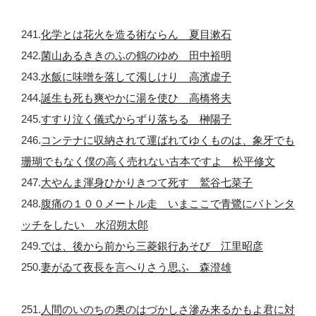
241.
化学とは花火を造る術ならん 夏目漱石
242.
菌山あるききのふの鶴のゆめ 田中裕明
243.
水飯に味噌を落して濁しけり 高濱虚子
244.
誕生も死も爽やかに湯を使ひ 高橋将夫
245.
すすり泣く儀式からずり落ちる 榊陽子
246.
コンテナに収納されて運ばれてゆくものは、象牙でも
珊瑚でもなく僕の高く売れない古本ですよ 松平修文
247.
大やんま渾身ひかりきつて死す 鷲谷七菜子
248.
腹痛の１００メートル走 いまここで青鷺にバトンタ
ッチをしたい 水沼朔太郎
249.
では、後から前から三菱銀行あそび 江里昭彦
250.
妻がゐて夜長を言へりさう思ふ 森澄雄
251.
人間のいのちの奥のはづかしさ滲み来るかもよ君に対