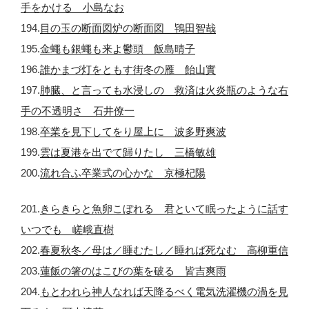
手をかける 小島なお
194.
目の玉の断面図炉の断面図 鴇田智哉
195.
金蠅も銀蠅も来よ鬱頭 飯島晴子
196.
誰かまづ灯をともす街冬の雁 飴山實
197.
肺臓、と言っても水浸しの 救済は火炎瓶のような右
手の不透明さ 石井僚一
198.
卒業を見下してをり屋上に 波多野爽波
199.
雲は夏港を出でて歸りたし 三橋敏雄
200.
流れ合ふ卒業式の心かな 京極杞陽
201.
きらきらと魚卵こぼれる 君といて眠ったように話す
いつでも 嵯峨直樹
202.
春夏秋冬／母は／睡むたし／睡れば死なむ 高柳重信
203.
蓮飯の箸のはこびの葉を破る 皆吉爽雨
204.
もとわれら神人なれば天降るべく電気洗濯機の渦を見