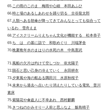
65.
この雨のこのまゝ梅雨や心細 本田あふひ
66.
時と場のあるしあわせを踊り切る 古谷龍太郎
67.
人類へある朝傘が降ってきてみんなとっても似合って
いるわ 雪舟えま
68.
アイスクリームりえちゃん文化が機能する 松本恭子
69.
ちゝはゝの墓に詣でゝ和歌めぐり 川端茅舎
70.
晩夏晩年水のまはりの水死の木 中島憲武
71.
風船の欠片は灼けて空しづか 依光陽子
72.
隕石と思い己身の冷えていく 永田耕衣
73.
夕東風や海の船ゐる隅田川 水原秋桜子
74.
未来から過去へ点いたり消えたりしている電気 普川
素床
75.
紫陽花や傘盗人に不幸あれ 西村麒麟
76.
きつねのかみそり一人前と思ふなよ 飯島晴子