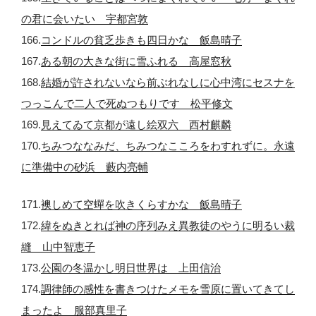
の君に会いたい 宇都宮敦
166.
コンドルの貧乏歩きも四日かな 飯島晴子
167.
ある朝の大きな街に雪ふれる 高屋窓秋
168.
結婚が許されないなら前ぶれなしに心中湾にセスナを
つっこんで二人で死ぬつもりです 松平修文
169.
見えてゐて京都が遠し絵双六 西村麒麟
170.
ちみつななみだ、ちみつなこころをわすれずに。永遠
に準備中の砂浜 藪内亮輔
171.
襖しめて空蟬を吹きくらすかな 飯島晴子
172.
緯をぬきとれば神の序列みえ異教徒のやうに明るい裁
縫 山中智恵子
173.
公園の冬温かし明日世界は 上田信治
174.
調律師の感性を書きつけたメモを雪原に置いてきてし
まったよ 服部真里子