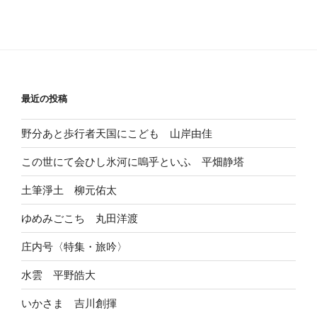
最近の投稿
野分あと歩行者天国にこども 山岸由佳
この世にて会ひし氷河に嗚乎といふ 平畑静塔
土筆淨土 柳元佑太
ゆめみごこち 丸田洋渡
庄内号〈特集・旅吟〉
水雲 平野皓大
いかさま 吉川創揮