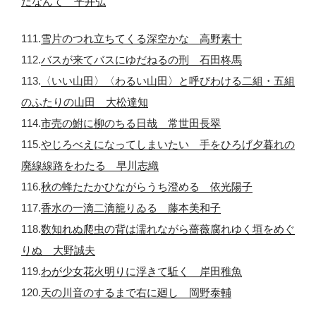
だなんて 平井弘
111.
雪片のつれ立ちてくる深空かな 高野素十
112.
バスが来てバスにゆだねるの刑 石田柊馬
113.
〈いい山田〉〈わるい山田〉と呼びわける二組・五組
のふたりの山田 大松達知
114.
市売の鮒に柳のちる日哉 常世田長翠
115.
やじろべえになってしまいたい 手をひろげ夕暮れの
廃線線路をわたる 早川志織
116.
秋の蜂たたかひながらうち澄める 依光陽子
117.
香水の一滴二滴籠りゐる 藤本美和子
118.
数知れぬ爬虫の背は濡れながら薔薇腐れゆく垣をめぐ
りぬ 大野誠夫
119.
わが少女花火明りに浮きて駈く 岸田稚魚
120.
天の川音のするまで右に廻し 岡野泰輔