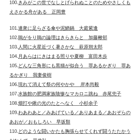
100.
きみがこの世でなしとげられぬことのためやさしくも
えさかる舟がある 正岡豊
101.
連衆に足らざる傘や泥鰌鍋 大庭紫逢
102.
鵙がをり鵙の論理はきらきらと 加藤楸邨
103.
人間に火星近づく暑さかな 萩原朔太郎
104.
月あらはにきはまる照りや夏柳 富田木歩
105.
どんな三角形にも黒猫が似合う 罪あるかぎり 罪あ
るかぎり 我妻俊樹
106.
現れて消えて祭の何やかや 岸本尚毅
107.
水族館の肥満家族陰惨なマカロニ跳ね 赤尾兜子
108.
畑打や鍬の光のたとへなく 小杉余子
109.
わあわあと／みあげている／ありあまる／あおぞらの
あおが／おもしろい 早坂類
110.
どのような闘いかたも胸張らせてくれず闘うたたかう