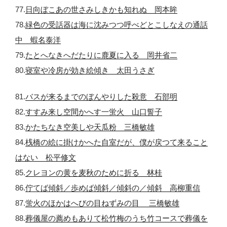
77.
日向ぼこあの世さみしきかも知れぬ 岡本眸
78.
緑色の受話器は海に沈みつつ呼べどとこしなえの通話
中 蝦名泰洋
79.
たとへなきへだたりに鹿夏に入る 岡井省二
80.
寝室や冷房が効き絵傾き 太田うさぎ
81.
バスが来るまでのぼんやりした殺意 石部明
82.
すすみ来し空間かへす一蛍火 山口誓子
83.
かたちなき空美しや天瓜粉 三橋敏雄
84.
桟橋の絵に掛けかへた自室だが、僕が戻つて来ること
はない 松平修文
85.
クレヨンの黄を麦秋のために折る 林桂
86.
佇てば傾斜／歩めば傾斜／傾斜の／傾斜 高柳重信
87.
蛍火のほかはへびの目ねずみの目 三橋敏雄
88.
葬儀屋の薦めもありて松竹梅のうち竹コースで葬儀を