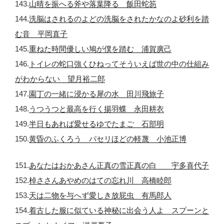
143.
山晴を振へる斧や落葉降る 飯田蛇笏
144.
洗脳はされるのよどの洗脳をされたかなのよ砂利を踏
む音 平岡直子
145.
重ねた時間優しい鳩が僕を踏む 浦賀廣己
146.
トイレの蛇口強くひねってそういえば世の中の仕組み
がわからない 望月裕二郎
147.
園丁の一緒に浸かる犀の水 田川飛旅子
148.
うつうつと最高を行く揚羽蝶 永田耕衣
149.
半日もあれば愛せるゆでたまご 石部明
150.
黄昏のふくろう パセリほどの軽蔑 小池正博
151.
あなたはおかあさん正真の雪正真の白 宇多喜代子
152.
棹ささんあやめのはての忘れ川 高橋睦郎
153.
天は二物を与へず愛しき放屁虫 有馬郎人
154.
着古した服に似ている神秘に出会う人よ スプーンと