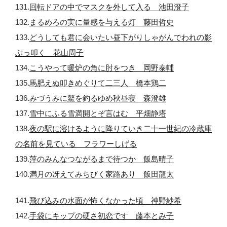
131.
回転ドアの中でマスクを外して入る 池田澄子
132.
まるめろの実に量感を与える灯 藤田哲史
133.
どうしても君に会いたい昼下がりしゃがんでわれの影
ぶっ叩く 花山周子
134.
こうやって暖炉の角に肘をつき 岡野泰輔
135.
馬肥えぬ叩きめぐりて二三人 橋本鶏二
136.
みづうみに鰲を釣るゆめ秋昼寝 森澄雄
137.
雪中にふる雪満開とぞ言はむ 平畑静塔
138.
夜の駅に溶けるように降りていき二十一世紀の冷蔵庫
の名前を見ている フラワーしげる
139.
萍のみんなつながるまで待つか 飯島晴子
140.
満月の冴えてみちびく家路あり 飯田龍太
141.
飛び込みの水面が怖くなかった頃 神野紗希
142.
手袋にキップの硬さ初恋です 藤本とみ子