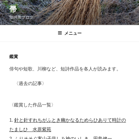
コ
帚
ン
短詩系ブログ
テ
ン
ツ
メニュー
へ
ス
キ
鑑賞
ッ
俳句や短歌、川柳など、短詩作品を各人が読みます。
プ
〈過去の記事〉
〈鑑賞した作品一覧〉
1.
針と針すれちがふとき幽かなるためらひありて時計の
たましひ 水原紫苑
2.
ふりそそぐ案山子悲しみ神のいしき 田島健一