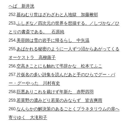
へば 新井洸
252.
蟇ねむり世はざわざわと人地獄 加藤楸邨
253.
ふしぎな／四次元の世界を想描する。／しづかな／ひ
とりの書斎である。 石原純
254.
美容師は雪の岩手に帰るらし 中矢温
255.
あばかれる秘密のように一人ずつ沼からあがってくる
オーケストラ 高柳蕗子
256.
空高きことにも触れて弔辞かな 松本てふこ
257.
片仮名の多い詩集を読んだあと手のひらでグー・パ
ー・グーやった 川村有史
258.
巨悪ありこれを裁けず年新た 赤野四羽
259.
若菜野の濃みどり若菜のみならず 皆吉爽雨
260.
なんらかの解決策のあるごとくプラネタリウムの扉へ
寄りゆく 大滝和子