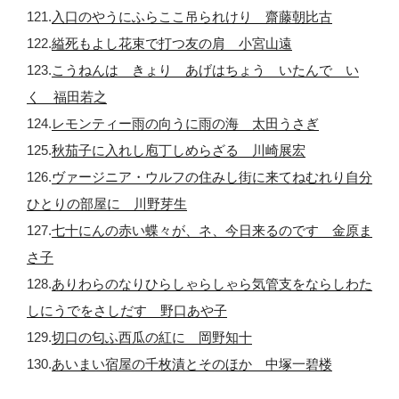
121.
入口のやうにふらここ吊られけり 齋藤朝比古
122.
縊死もよし花束で打つ友の肩 小宮山遠
123.
こうねんは きょり あげはちょう いたんで い
く 福田若之
124.
レモンティー雨の向うに雨の海 太田うさぎ
125.
秋茄子に入れし庖丁しめらざる 川崎展宏
126.
ヴァージニア・ウルフの住みし街に来てねむれり自分
ひとりの部屋に 川野芽生
127.
七十にんの赤い蝶々が、ネ、今日来るのです 金原ま
さ子
128.
ありわらのなりひらしゃらしゃら気管支をならしわた
しにうでをさしだす 野口あや子
129.
切口の匂ふ西瓜の紅に 岡野知十
130.
あいまい宿屋の千枚漬とそのほか 中塚一碧楼