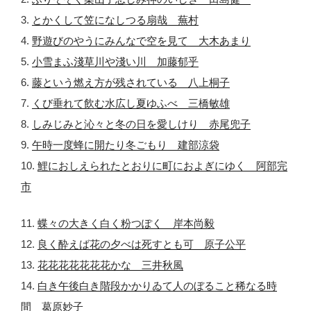
3.
とかくして笠になしつる扇哉 蕪村
4.
野遊びのやうにみんなで空を見て 大木あまり
5.
小雪まふ淺草川や淺い川 加藤郁乎
6.
藤という燃え方が残されている 八上桐子
7.
くび垂れて飲む水広し夏ゆふべ 三橋敏雄
8.
しみじみと沁々と冬の日を愛しけり 赤尾兜子
9.
午時一度蜂に開たり冬ごもり 建部涼袋
10.
鯉におしえられたとおりに町におよぎにゆく 阿部完
市
11.
蝶々の大きく白く粉つぽく 岸本尚毅
12.
良く酔えば花の夕べは死すとも可 原子公平
13.
花花花花花花花かな 三井秋風
14.
白き午後白き階段かかりゐて人のぼること稀なる時
間 葛原妙子