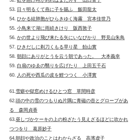
53.
日々明るくて燕に子を賜ふ 飯田龍太
54.
ひかる絃肺胞がひらきゆく海霧 宮本佳世乃
55.
小鳥来て湖に雨続きけり 阪西敦子
56.
かの世より飛び来たる矢にいなびかり 野見山朱鳥
57.
ひきだしに剃刀くもる旱り星 飴山實
58.
朝顔にありがとうを云う朝であった。 大本義幸
59.
白扇のゆゑの翳りを広げたり 上田五千石
60.
人の死や西瓜の皮を鯉つつく 小澤實
61.
雪癖や獄窓めけるひとつ窓 草間時彦
62.
頭の中の雪のつもりぬ片隅に青磁の壺とグローブがあ
る 森岡貞香
63.
昼しづかケーキの上の粉ざたう見えざるほどに吹かれ
つつをり 葛原妙子
64.
朝顔や政治のことはわからざる 高濱虚子