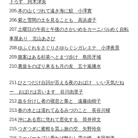
下ろす 阿木津英
205.
本の山くづれて遠き海に鮫 小澤實
206.
紫と雪間の土を見ることも 高浜虚子
207.
土曜日の午前と午後のさかいめをカーニバルめく自転
車屋あり 北山あさひ
208.
ゆふぐれをさぐりさゆらぐシガレエテ 小津夜景
209.
腹案はある杉菜へとまづ歩け 島田牙城
210.
裏坂をのぼり来るも月の友 五十嵐播水
211.
ひとつだけ台詞が言える夜のおばけ いい天気だね
ー おばけは言います 谷川由里子
212.
血を分けし者の寝息と梟と 遠藤由樹子
213.
春の水とは濡れてゐるみづのこと 長谷川櫂
214.
沖にある窓に凭れて窓化する 筒井祥文
215.
つぎつぎに蜜柑を貰ふ旅の空 矢野玲奈
216.
スーパーカブに乗れば敵なし雲の峰 木田智美