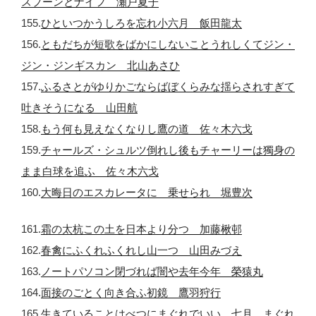
スプーンとナイフ 瀬戸夏子
155.
ひといつかうしろを忘れ小六月 飯田龍太
156.
ともだちが短歌をばかにしないことうれしくてジン・
ジン・ジンギスカン 北山あさひ
157.
ふるさとがゆりかごならばぼくらみな揺らされすぎて
吐きそうになる 山田航
158.
もう何も見えなくなりし鷹の道 佐々木六戈
159.
チャールズ・シュルツ倒れし後もチャーリーは獨身の
まま白球を追ふ 佐々木六戈
160.
大晦日のエスカレータに 乗せられ 堀豊次
161.
霜の太杭この土を日本より分つ 加藤楸邨
162.
春禽にふくれふくれし山一つ 山田みづえ
163.
ノートパソコン閉づれば闇や去年今年 榮猿丸
164.
面接のごとく向き合ふ初鏡 鷹羽狩行
165.
生きていることはべつにまぐれでいい 七月 まぐれ