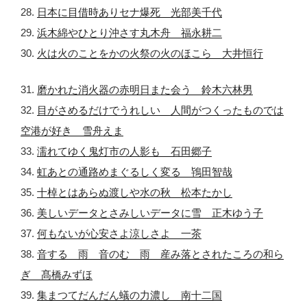
28.
日本に目借時ありセナ爆死 光部美千代
29.
浜木綿やひとり沖さす丸木舟 福永耕二
30.
火は火のことをかの火祭の火のほこら 大井恒行
31.
磨かれた消火器の赤明日また会う 鈴木六林男
32.
目がさめるだけでうれしい 人間がつくったものでは
空港が好き 雪舟えま
33.
濡れてゆく鬼灯市の人影も 石田郷子
34.
虹あとの通路めまぐるしく変る 鴇田智哉
35.
十棹とはあらぬ渡しや水の秋 松本たかし
36.
美しいデータとさみしいデータに雪 正木ゆう子
37.
何もないが心安さよ涼しさよ 一茶
38.
音する 雨 音のむ 雨 産み落とされたころの和ら
ぎ 髙橋みずほ
39.
集まつてだんだん蟻の力濃し 南十二国