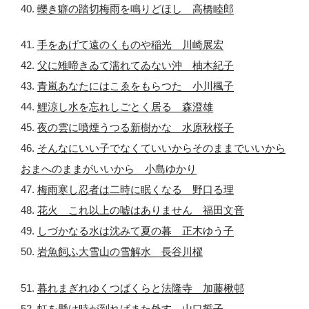
40.
轢き癖の踏切梅雨を鳴りどほし 高橋睦郎
41.
手をあげて遠のくものや稲光 川崎展宏
42.
父に雉啼きゐて濡れてゐない沖 柚木紀子
43.
青嵐あなたにはこゑをもらつた 小川楓子
44.
鯉涼し水を忘れしごとく居る 森澄雄
45.
夜の雲に噴煙うつる新樹かな 水原秋桜子
46.
そんなにいい子でなくていいからそのままでいいから
おまへのままがいいから 小島ゆかり
47.
梅雨寒し忍者は二時に眠くなる 野口る理
48.
花火 これ以上の嘘はありません 福田文音
49.
しづかなる水は沈みて夏の暮 正木ゆう子
50.
岩魚飼ふ大雪山の雪解水 長谷川櫂
51.
暮れまぎれゆくつばくらと法隆寺 加藤楸邨
52.
虹を懸け時が到ればまた外す 山口誓子