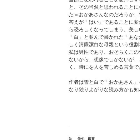
と、その当然と思われることに
た＝おかあさんなのだろうか、
答えが「はい」であることに変
ら恐ろしくなってしまう。美し
「白」と並んで書かれた「あな
しく清廉潔白な母親という役割
私は男性であり、おそらくこの
ないから、想像でしかないが、
く、時にを人を苦しめる言葉で
作者は雪と白で「おかあさん」
なり独りよがりな読み方かも知
カ
俳句
、
鑑賞