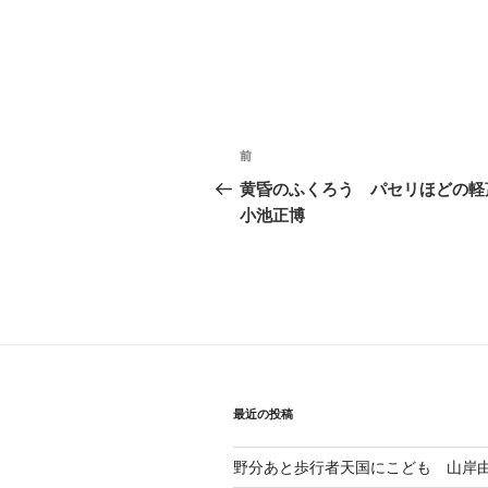
投
前
前
稿
の
黄昏のふくろう パセリほどの
投
小池正博
ナ
稿
ビ
ゲ
ー
シ
ョ
最近の投稿
ン
野分あと歩行者天国にこども 山岸