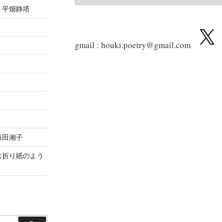
の
 平畑静塔
記
事
gmail : houki.poetry@gmail.com
藤田湘子
は折り紙のよう