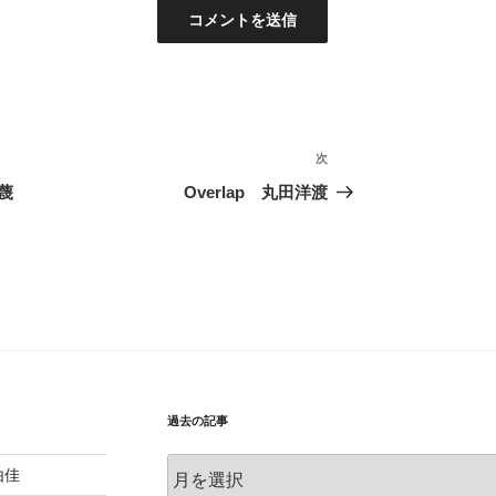
次
次
の
軽蔑
Overlap 丸田洋渡
投
稿
過去の記事
過
由佳
去