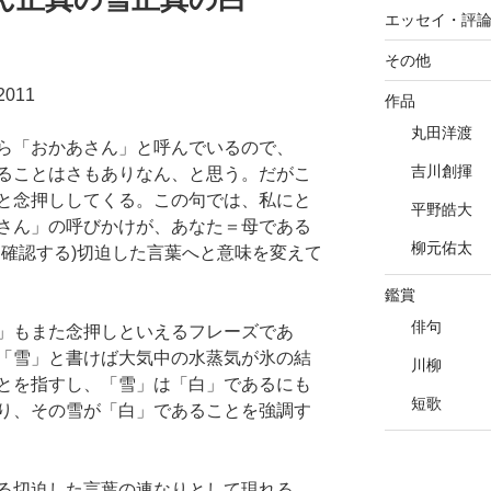
エッセイ・評
その他
011
作品
丸田洋渡
ら「おかあさん」と呼んでいるので、
吉川創揮
ることはさもありなん、と思う。だがこ
と念押ししてくる。この句では、私にと
平野皓大
さん」の呼びかけが、あなた＝母である
柳元佑太
を確認する)切迫した言葉へと意味を変えて
鑑賞
俳句
」もまた念押しといえるフレーズであ
「雪」と書けば大気中の水蒸気が氷の結
川柳
とを指すし、「雪」は「白」であるにも
短歌
り、その雪が「白」であることを強調す
る切迫した言葉の連なりとして現れる