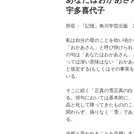
日:
宇多喜代子
所収：『記憶』角川学芸出版 2
私は自分の母のことを幼い頃か
「おかあさん」と呼び掛けられ
の句は「あなたはおかあさん」
っては深い意味はない「おかあ
と規定する(もしくはその事実
いる。
そこに続く「正真の雪正真の白
る。俳句においては基本的に、
晶と化して降ってきたもののこ
関わらず、偽りなく「雪」であ
る。
当然と思われることを念押しす