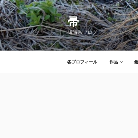
コ
ン
テ
帚
ン
短詩系ブログ
ツ
へ
ス
キ
各プロフィール
作品
ッ
プ