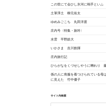
この世にて会ひし氷河に嗚乎といふ
土筆淨土 柳元佑太
ゆめみごこち 丸田洋渡
庄内号〈特集・旅吟〉
水雲 平野皓大
いかさま 吉川創揮
庄内旅行記
ひらがなをくづせしやうに囀れり 
係の人に喪服を着つけられている母
に見えた 竹中優子
サイト内検索
検