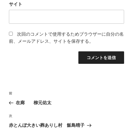
サイト
次回のコメントで使用するためブラウザーに自分の名
前、メールアドレス、サイトを保存する。
投
前
前
稿
の
在廊 柳元佑太
ナ
投
ビ
稿
次
次
ゲ
の
赤とんぼ大きい葬ありし村 飯島晴子
投
ー