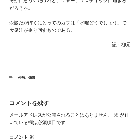
そかに思うのだけれど、ジャーナリスティックに過ぎる
だろうか。
余談だがぼくにとってのカブは「水曜どうでしょう」で
大泉洋が乗り回すものである。
記：柳元
カ
俳句
、
鑑賞
テ
ゴ
リ
ー
コメントを残す
メールアドレスが公開されることはありません。
※
が付
いている欄は必須項目です
コメント
※