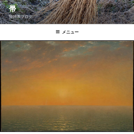
コ
帚
ン
短詩系ブログ
テ
ン
ツ
メニュー
へ
ス
キ
ッ
プ