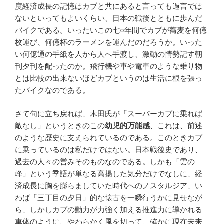
度経済成長の記憶はカブと共にあると言っても過言では
ないといってもよいくらい、日本の戦後とともに歩んだ
バイクである。いったいこの七○年間でカブが蕎麦を何億
枚運び、何億杯のラーメンを運んだのだろうか。いった
い何億通の手紙を人から人へ手渡し、激動の情勢記す朝
刊夕刊を配ったのか。飛行機や車や電車のような乗り物
とは比較の出来ないほどカブというのは生活に根を張っ
たバイクなのである。
さて句に立ち戻れば、木田氏が「スーパーカブに乗れば
敵なし」というときのこの
幼児的万能感
、これは、前述
のような歴史に支えられているのである。このときカブ
に乗っているのは私だけではない。日本戦後史であり、
過去の人々の営みそのものなのである。しかも「雲の
峰」という季語が単なる高揚した気分だけでなしに、経
済成長に胸を膨らましていた時代へのノスタルジア、い
わば「三丁目の夕日」的な懐古を一瞬行うかに見せなが
ら、しかしカブの動力が力強く加える推進力に導かれる
車体のように、やわらかく風を切って、確かに現在未来