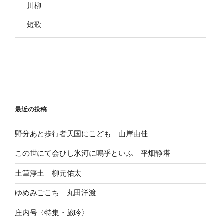
川柳
短歌
最近の投稿
野分あと歩行者天国にこども 山岸由佳
この世にて会ひし氷河に嗚乎といふ 平畑静塔
土筆淨土 柳元佑太
ゆめみごこち 丸田洋渡
庄内号〈特集・旅吟〉