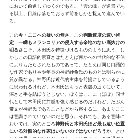
において前進してゆくのである。「雲の峰」が遠景であ
る以上、目線は落ちておらず前をしかと捉えて進んでい
る。
この
今・ここへの疑いの無さ
、この
判断速度の速い肯
定
、
一瞬もメランコリアの侵入する余地のない底抜けの
明るさ
こそ、木田氏を特徴づけるもののように思う。し
かしこの口語的素直さはたとえば何かへの世代的な不信
によりもたらされたものであって、たとえば同じ口語的
な作家でありやや年長の神野紗希氏のものとは明らかに
質が異なる。神野氏は近代的主体を前提にしているよう
に思われるけれど、木田氏はもっと表層の近くにいて、
深さと手を結ぼうとしない。ぼくはここに（ほぼ）同世
代として木田氏に共感を強く感じるのだけれど、たぶん
帯文が神野氏であることなどから察するに、あまりここ
は意識されていないのだと思う。それでも、ある意味に
おいては、実のところ
神野氏と木田氏ほど最も遠い位置
にいる対照的な作家はいないのではないだろうか
、とひ