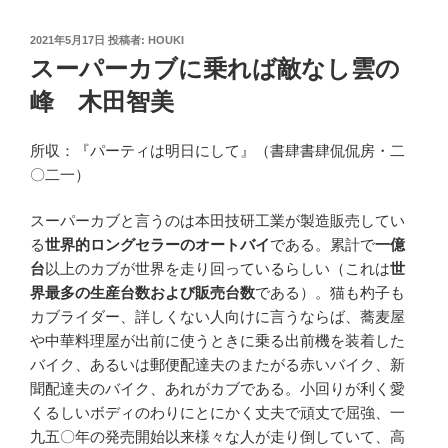
投
2021年5月17日
投稿者:
HOUKI
稿
スーパーカブに乗れば敵なし雲の
日:
峰 木田智美
所収：『パーティは明日にして』（書肆書肆侃侃房・二
〇二一）
スーパーカブと言うのは本田技研工業が製造販売してい
る
世界的ロングセラーのオートバイ
である。累計で
一億
台
以上のカブが世界を走り回っているらしい（これは
世
界最多の生産台数および販売台数
である）。猫も杓子も
カブライダー、詳しくない人向けに言うならば、蕎麦屋
や中華料理屋が出前に使うときに乗る出前機を装着した
バイク、あるいは郵便配達夫のまたがる赤いバイク、新
聞配達夫のバイク、あれがカブである。小回りが利く愛
くるしいボディのわりにとにかく丈夫で頑丈で屈強、一
九五〇年の発売開始以来様々な人が走り倒していて、高