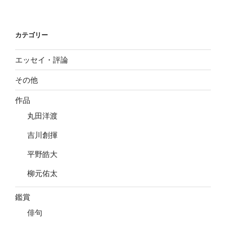
稿
シ
ョ
カテゴリー
ン
エッセイ・評論
その他
作品
丸田洋渡
吉川創揮
平野皓大
柳元佑太
鑑賞
俳句