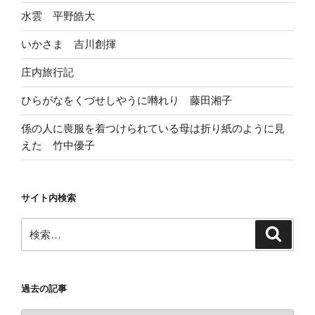
水雲 平野皓大
いかさま 吉川創揮
庄内旅行記
ひらがなをくづせしやうに囀れり 藤田湘子
係の人に喪服を着つけられている母は折り紙のように見
えた 竹中優子
サイト内検索
検
検
索
索:
過去の記事