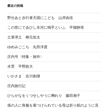
最近の投稿
野分あと歩行者天国にこども 山岸由佳
この世にて会ひし氷河に嗚乎といふ 平畑静塔
土筆淨土 柳元佑太
ゆめみごこち 丸田洋渡
庄内号〈特集・旅吟〉
水雲 平野皓大
いかさま 吉川創揮
庄内旅行記
ひらがなをくづせしやうに囀れり 藤田湘子
係の人に喪服を着つけられている母は折り紙のように見