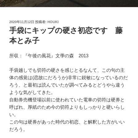
投
2020年11月12日
投稿者:
HOUKI
稿
手袋にキップの硬さ初恋です 藤
日:
本とみ子
所収：『午後の風花』文學の森 2013
手袋越しでも切符の硬さを感じとるなんて、この句の主
体の感覚は(恋故にだろうか)非常に鋭敏になっているのだ
ろう、と最初は読んでいたが調べてみるとどうやら違う
ような気がしてきた。
自動券売機登場以前に使われていた電車の切符は硬券と
呼ばれ、厚紙のため今の切符よりもしっかりと硬いらし
い。
この句は硬券があった時代の初恋、と解釈した方がいい
だろう。