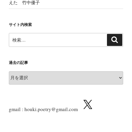
えた 竹中優子
サイト内検索
検
検
索
索:
過去の記事
過
去
の
記
事
gmail : houki.poetry@gmail.com