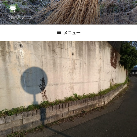
コ
帚
ン
短詩系ブログ
テ
ン
ツ
メニュー
へ
ス
キ
ッ
プ