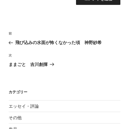
投
前
前
稿
の
飛び込みの水面が怖くなかった頃 神野紗希
ナ
投
ビ
稿
次
次
ゲ
の
ままごと 吉川創揮
投
ー
稿
シ
ョ
カテゴリー
ン
エッセイ・評論
その他