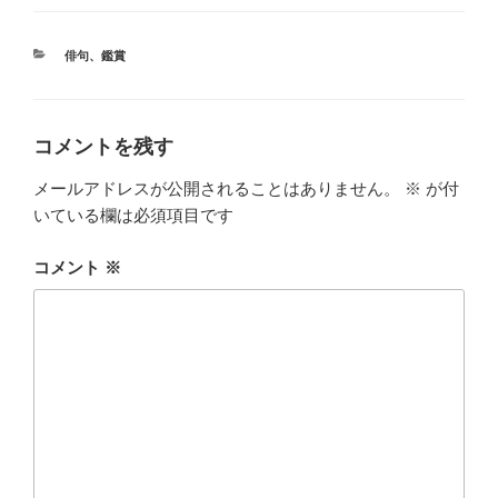
カ
俳句
、
鑑賞
テ
ゴ
リ
ー
コメントを残す
メールアドレスが公開されることはありません。
※
が付
いている欄は必須項目です
コメント
※