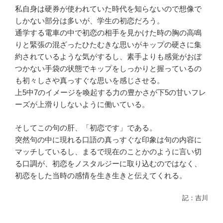
私自身は硬券が使われていた時代を知らないので想像で
しかない部分は多いが、学生の初恋だろう。
通学する電車の中で初恋の相手を見かけた時の胸の高鳴
りと緊張の混ざったひたむきな思いがキップの硬さに集
約されているような気がするし、素手よりも感覚がおぼ
つかない手袋の状態でキップをしっかりと握っているの
も初々しさや真っすぐな思いを感じさせる。
上5中7のイメージを喚起する力の豊かさが下5の甘いフレ
ーズが上滑りしないように働いている。
そしてこの句の肝、「初恋です」である。
突然句の中に現れる口語の真っすぐな印象は句の内容に
マッチしているし、まるで現在のことかのように言い切
る口調が、初恋をノスタルジーに取り込むのではなく、
初恋をした当時の感情を生き生きと伝えてくれる。
記：吉川