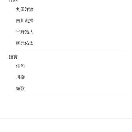
作品
丸田洋渡
吉川創揮
平野皓大
柳元佑太
鑑賞
俳句
川柳
短歌