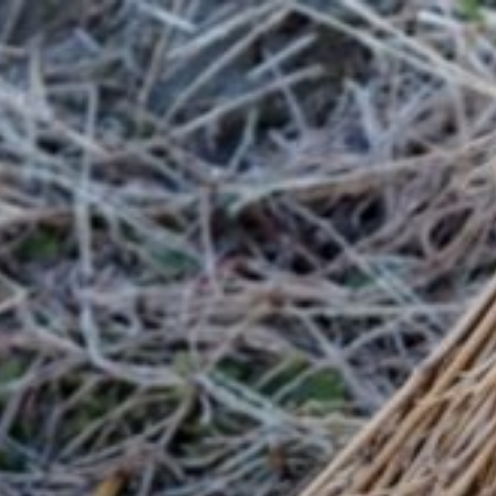
コ
ン
テ
ン
ツ
へ
ス
キ
ッ
プ