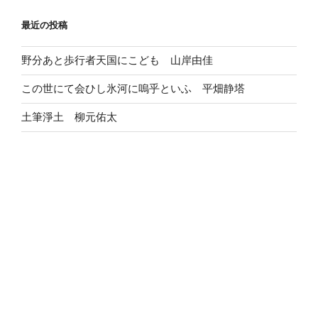
最近の投稿
野分あと歩行者天国にこども 山岸由佳
この世にて会ひし氷河に嗚乎といふ 平畑静塔
土筆淨土 柳元佑太
ゆめみごこち 丸田洋渡
庄内号〈特集・旅吟〉
水雲 平野皓大
いかさま 吉川創揮
庄内旅行記
ひらがなをくづせしやうに囀れり 藤田湘子
係の人に喪服を着つけられている母は折り紙のように見