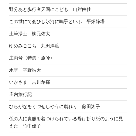
野分あと歩行者天国にこども 山岸由佳
この世にて会ひし氷河に嗚乎といふ 平畑静塔
土筆淨土 柳元佑太
ゆめみごこち 丸田洋渡
庄内号〈特集・旅吟〉
水雲 平野皓大
いかさま 吉川創揮
庄内旅行記
ひらがなをくづせしやうに囀れり 藤田湘子
係の人に喪服を着つけられている母は折り紙のように見
えた 竹中優子