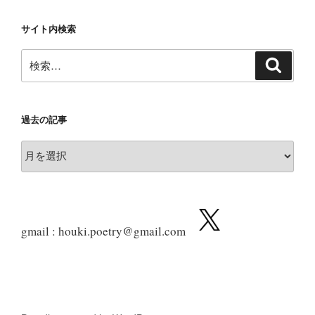
サイト内検索
検
検
索
索:
過去の記事
過
去
の
記
事
gmail : houki.poetry@gmail.com