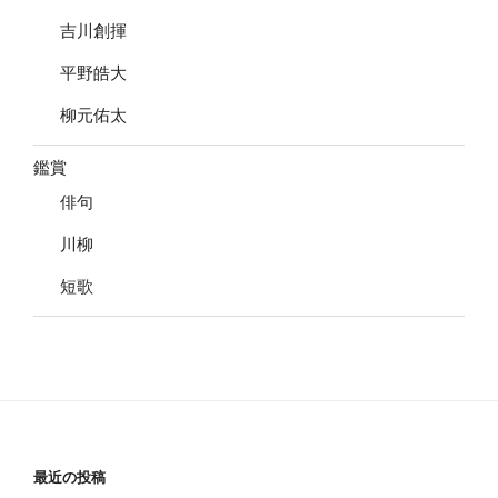
吉川創揮
平野皓大
柳元佑太
鑑賞
俳句
川柳
短歌
最近の投稿