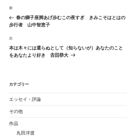
投
前
前
稿
の
春の獅子座脚あげ歩むこの夜すぎ きみこそはとはの
ナ
投
歩行者 山中智恵子
ビ
稿
ゲ
次
次
の
ー
本は木々には還らぬとして（知らないが）あなたのこと
投
シ
をあなたより好き 𠮷田恭大
稿
ョ
ン
カテゴリー
エッセイ・評論
その他
作品
丸田洋渡