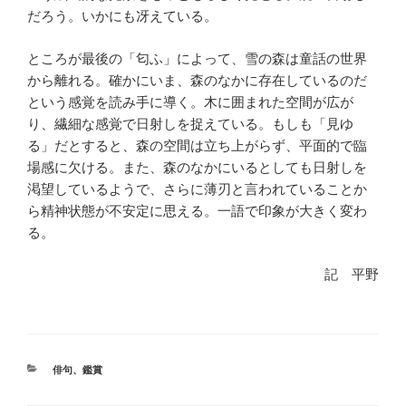
だろう。いかにも冴えている。
ところが最後の「匂ふ」によって、雪の森は童話の世界
から離れる。確かにいま、森のなかに存在しているのだ
という感覚を読み手に導く。木に囲まれた空間が広が
り、繊細な感覚で日射しを捉えている。もしも「見ゆ
る」だとすると、森の空間は立ち上がらず、平面的で臨
場感に欠ける。また、森のなかにいるとしても日射しを
渇望しているようで、さらに薄刃と言われていることか
ら精神状態が不安定に思える。一語で印象が大きく変わ
る。
記 平野
カ
俳句
、
鑑賞
テ
ゴ