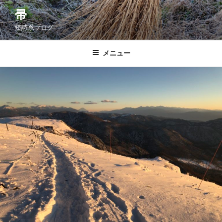
コ
帚
ン
短詩系ブログ
テ
ン
ツ
メニュー
へ
ス
キ
ッ
プ