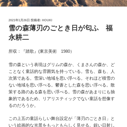
投
2021年1月26日
投稿者:
HOUKI
稿
雪の森薄刃のごとき日が匂ふ 福
日:
永耕二
所収：『踏歌』(東京美術 1980）
雪の森という表現はグリムの森か、くまさんの森か、ど
ことなく童話的な雰囲気を持っている。雪も、森も、人
次第である。雪深い地域を思い浮べる。それほど積雪の
ない地域を思い浮べる。鬱蒼とした森を思い浮べる。散
策する路のある森を思い浮べる。雪の森があまりにも抽
象的であるため、リアリスティックでない童話を想像す
るのだろうか。
この上五の童話らしい舞台設定が「薄刃のごとき日」と
いう絵画的な光景をもっともらしく見せる。鋭い日射し