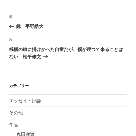
投
前
前
稿
の
鏡 平野皓大
ナ
投
ビ
稿
次
次
ゲ
の
桟橋の絵に掛けかへた自室だが、僕が戻つて来ることは
投
ー
ない 松平修文
稿
シ
ョ
ン
カテゴリー
エッセイ・評論
その他
作品
丸田洋渡