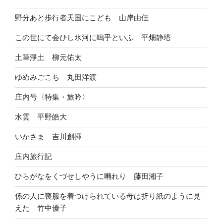
野分あと歩行者天国にこども 山岸由佳
この世にて会ひし氷河に嗚乎といふ 平畑静塔
土筆淨土 柳元佑太
ゆめみごこち 丸田洋渡
庄内号〈特集・旅吟〉
水雲 平野皓大
いかさま 吉川創揮
庄内旅行記
ひらがなをくづせしやうに囀れり 藤田湘子
係の人に喪服を着つけられている母は折り紙のように見
えた 竹中優子