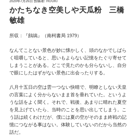
投
2020年7月26日
投稿者:
HOUKI
稿
かたちなき空美しや天瓜粉 三橋
日:
敏雄
所収：『鷓鴣』（南柯書局 1979）
なんてことない景色が妙に懐かしく、頭のなかでしばら
く咀嚼していると、思いもよらない記憶をたぐり寄せて
しまうことがある。どこで見たのかも分らないし、自分
で眼にしたはずがない景色に出会ったりする。
八月十五日の空は雲一つない快晴で、明瞭としない天皇
の言葉によく分からないまま首を垂れていた。というよ
うな話をよく聞く。それで、戦後、あまりに晴れた夏空
を見上げていたら、当時のことを思い出してしまう。こ
う話は続くわけだが、僕には夏の空がそのまま終戦の記
憶につながる事はない。体験していないのだから当然の
話だ。