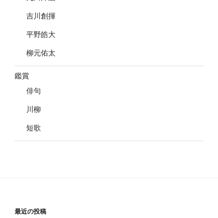
吉川創揮
平野皓大
柳元佑太
鑑賞
俳句
川柳
短歌
最近の投稿