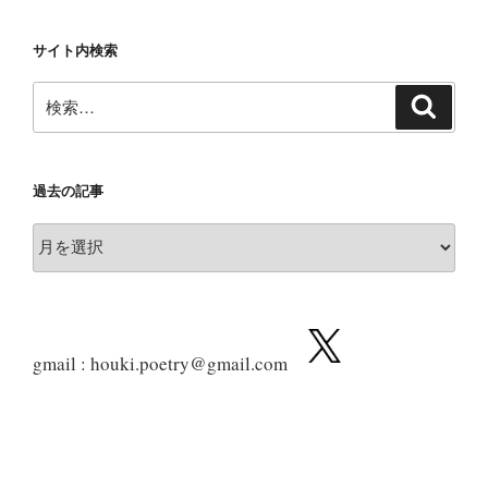
サイト内検索
検
検
索
索:
過去の記事
過
去
の
記
事
gmail : houki.poetry@gmail.com