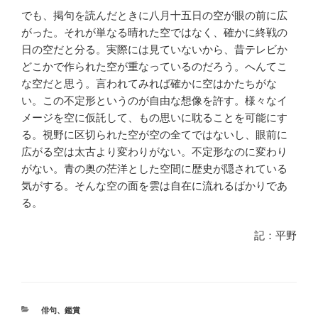
でも、掲句を読んだときに八月十五日の空が眼の前に広
がった。それが単なる晴れた空ではなく、確かに終戦の
日の空だと分る。実際には見ていないから、昔テレビか
どこかで作られた空が重なっているのだろう。へんてこ
な空だと思う。言われてみれば確かに空はかたちがな
い。この不定形というのが自由な想像を許す。様々なイ
メージを空に仮託して、もの思いに耽ることを可能にす
る。視野に区切られた空が空の全てではないし、眼前に
広がる空は太古より変わりがない。不定形なのに変わり
がない。青の奥の茫洋とした空間に歴史が隠されている
気がする。そんな空の面を雲は自在に流れるばかりであ
る。
記：平野
カ
俳句
、
鑑賞