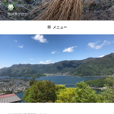
コ
帚
ン
短詩系ブログ
テ
ン
ツ
メニュー
へ
ス
キ
ッ
プ