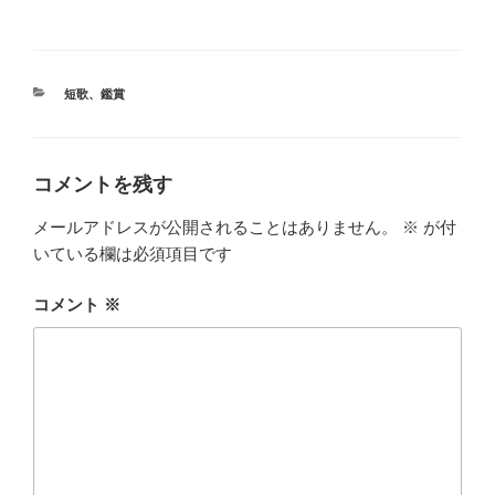
カ
短歌
、
鑑賞
テ
ゴ
リ
ー
コメントを残す
メールアドレスが公開されることはありません。
※
が付
いている欄は必須項目です
コメント
※