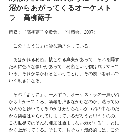
日:
沼からあがってくるオーケスト
ラ 高柳蕗子
所収：『高柳蕗子全歌集』（沖積舎、2007）
この「ように」は妙な動きをしている。
あばかれる秘密。核となる真実があって、それを隠す
ために色々な覆いがあって、秘密という物は成り立って
いる。それが暴かれるということは、その覆いを剥いで
いく動きになる。
その「ように」、一人ずつ、オーケストラの一員が沼
から上がってくる。楽器を弾きながらなのか、黙ってぬ
めぬめと歩いてくるのかは分からないが（沼の中なのだ
から楽器はやられてしまっているだろうと思うものの、
この世界ではそんな理屈は通用しない気がする）、とに
かく上がってくる。そして、おそらく最終的には、この