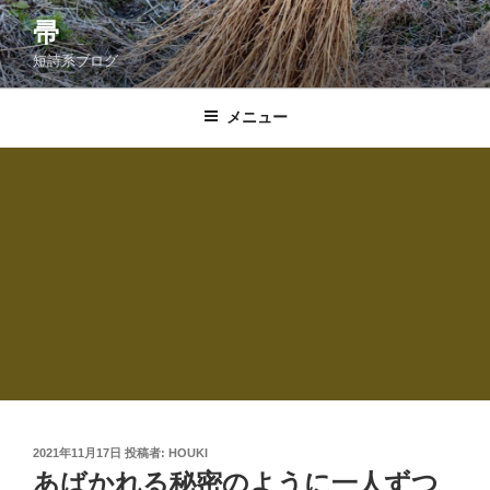
コ
帚
ン
短詩系ブログ
テ
ン
ツ
メニュー
へ
ス
キ
ッ
プ
投
2021年11月17日
投稿者:
HOUKI
稿
あばかれる秘密のように一人ずつ