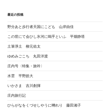
最近の投稿
野分あと歩行者天国にこども 山岸由佳
この世にて会ひし氷河に嗚乎といふ 平畑静塔
土筆淨土 柳元佑太
ゆめみごこち 丸田洋渡
庄内号〈特集・旅吟〉
水雲 平野皓大
いかさま 吉川創揮
庄内旅行記
ひらがなをくづせしやうに囀れり 藤田湘子