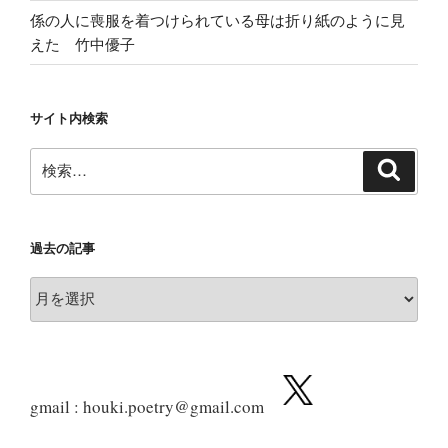
係の人に喪服を着つけられている母は折り紙のように見
えた 竹中優子
サイト内検索
検
検
索
索:
過去の記事
過
去
の
記
事
gmail : houki.poetry@gmail.com