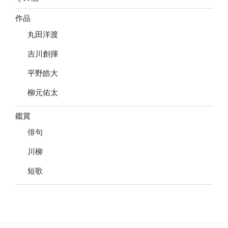
作品
丸田洋渡
吉川創揮
平野皓大
柳元佑太
鑑賞
俳句
川柳
短歌