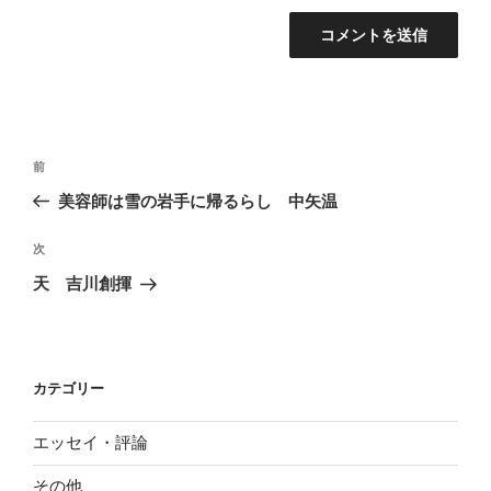
投
前
前
稿
の
美容師は雪の岩手に帰るらし 中矢温
ナ
投
ビ
稿
次
次
ゲ
の
天 吉川創揮
投
ー
稿
シ
ョ
カテゴリー
ン
エッセイ・評論
その他