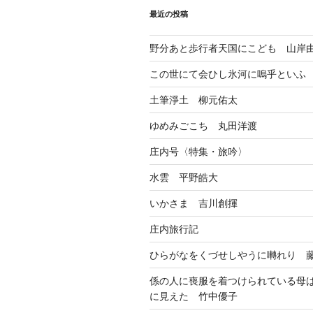
ョ
最近の投稿
ン
野分あと歩行者天国にこども 山岸
この世にて会ひし氷河に嗚乎といふ
土筆淨土 柳元佑太
ゆめみごこち 丸田洋渡
庄内号〈特集・旅吟〉
水雲 平野皓大
いかさま 吉川創揮
庄内旅行記
ひらがなをくづせしやうに囀れり 
係の人に喪服を着つけられている母
に見えた 竹中優子