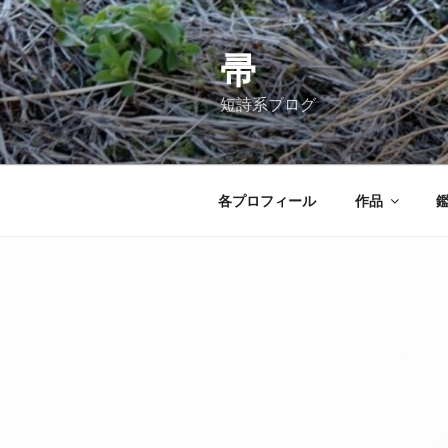
コ
ン
テ
帚
ン
短詩系ブログ
ツ
へ
ス
キ
各プロフィール
作品
ッ
プ