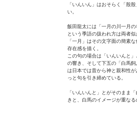
「いんいん」はおそらく「殷殷
い。
飯田龍太には「一月の川一月の
という季語の扱われ方は両者似
「一月」はその文字面の簡素な
存在感を描く。
この句の場合は「いんいんと」
の響き、そして下五の「白馬飼
は日本では昔から神と親和性が
っと句を引き締めている。
「いんいんと」とがそのまま「
きと、白馬のイメージが重なる