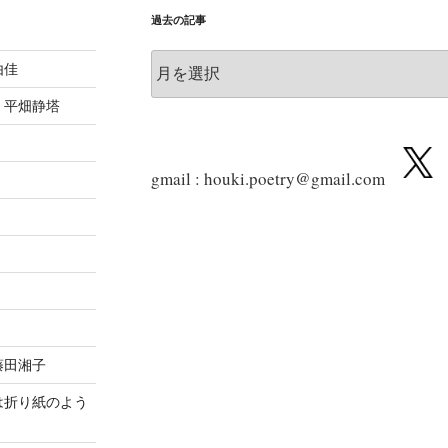
過去の記事
過
由佳
去
の
 平畑静塔
記
事
gmail : houki.poetry@gmail.com
藤田湘子
は折り紙のよう