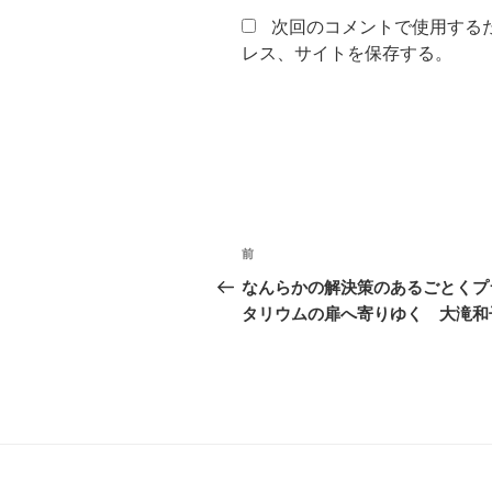
次回のコメントで使用する
レス、サイトを保存する。
投
前
前
稿
の
なんらかの解決策のあるごとくプ
投
タリウムの扉へ寄りゆく 大滝和
ナ
稿
ビ
ゲ
ー
シ