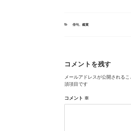
カ
俳句
、
鑑賞
テ
ゴ
リ
ー
コメントを残す
メールアドレスが公開されるこ
須項目です
コメント
※