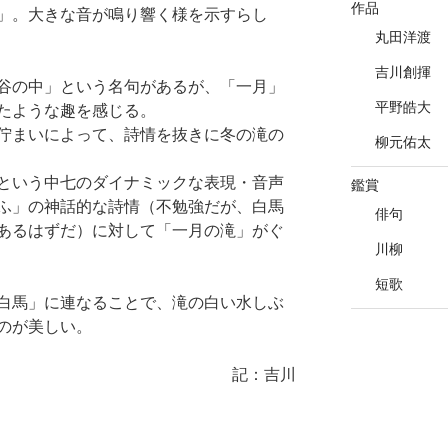
作品
」。大きな音が鳴り響く様を示すらし
丸田洋渡
吉川創揮
谷の中」という名句があるが、「一月」
平野皓大
たような趣を感じる。
佇まいによって、詩情を抜きに冬の滝の
柳元佑太
という中七のダイナミックな表現・音声
鑑賞
ふ」の神話的な詩情（不勉強だが、白馬
俳句
あるはずだ）に対して「一月の滝」がぐ
川柳
短歌
白馬」に連なることで、滝の白い水しぶ
のが美しい。
記：吉川