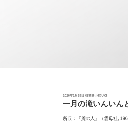
投
2026年1月25日
投稿者:
HOUKI
稿
一月の滝いんいん
日:
所収：『麓の人』（雲母社, 196