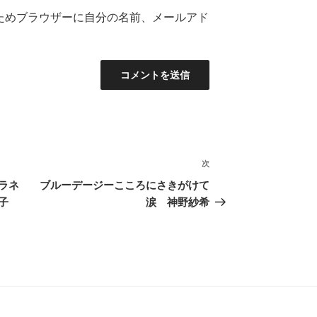
ためブラウザーに自分の名前、メールアド
次
次
の
ラネ
ブルーデージーこころにさきがけて
投
子
涙 神野紗希
稿