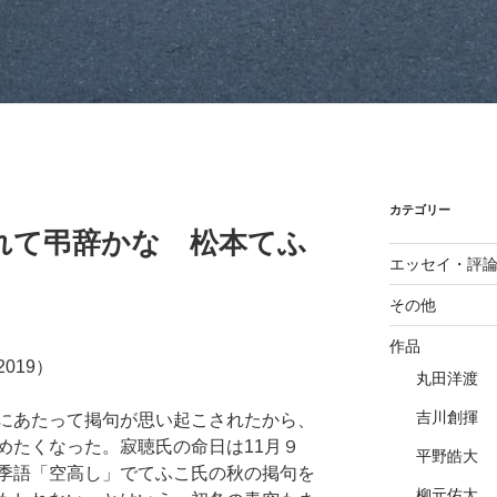
カテゴリー
れて弔辞かな 松本てふ
エッセイ・評
その他
作品
019）
丸田洋渡
吉川創揮
にあたって掲句が思い起こされたから、
めたくなった。寂聴氏の命日は11月９
平野皓大
季語「空高し」でてふこ氏の秋の掲句を
柳元佑太