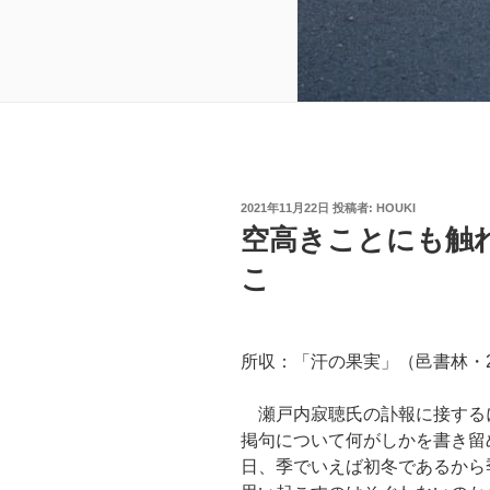
投
2021年11月22日
投稿者:
HOUKI
稿
空高きことにも触
日:
こ
所収：「汗の果実」（邑書林・2
瀬戸内寂聴氏の訃報に接する
掲句について何がしかを書き留
日、季でいえば初冬であるから