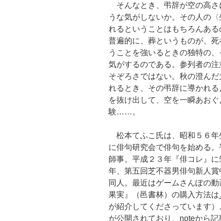
そんなとき、弔辞が空の高さ
うな気がしないか。その人の〈
れるということはもちろんある
普遍的に、葬というものが、死
うことを強いるときの独特の、
気がするのである。参列者の注
そぞろさではない。秋の澄んだ
れるとき、その弔辞に導かれる
を抜け出して、空を一瞬あおぐ
験……。
松本てふこ氏は、昭和５６年
に俳句研究会で俳句を始める。
師事。平成２３年『俳コレ』に
年、第五回芝不器男俳句新人賞
同人。最近はゲームさんぽの動
果実』（邑書林）の購入方法は
が紹介してくださっています）
が公開されており、noteから