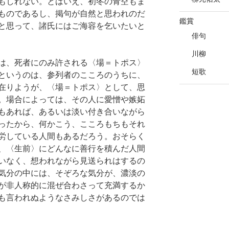
もしれない。とはいえ、初冬の青空もま
ものであるし、掲句が自然と思われのだ
鑑賞
と思って、諸氏にはご海容を乞いたいと
俳句
川柳
は、死者にのみ許される〈場＝トポス〉
短歌
というのは、参列者のこころのうちに、
在りようが、〈場＝トポス〉として、思
。場合によっては、その人に愛憎や嫉妬
もあれば、あるいは淡い付き合いながら
ったから、何かこう、こころもちもそれ
労している人間もあるだろう。おそらく
、〈生前〉にどんなに善行を積んだ人間
いなく、想われながら見送られはするの
気分の中には、そぞろな気分が、濃淡の
が非人称的に混ぜ合わさって充満するか
も言われぬようなさみしさがあるのでは