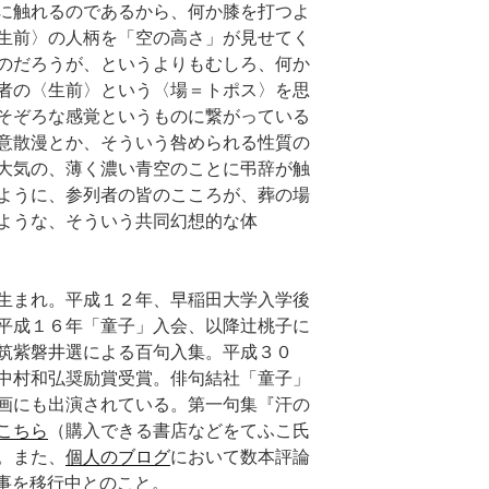
に触れるのであるから、何か膝を打つよ
生前〉の人柄を「空の高さ」が見せてく
のだろうが、というよりもむしろ、何か
者の〈生前〉という〈場＝トポス〉を思
そぞろな感覚というものに繋がっている
意散漫とか、そういう咎められる性質の
大気の、薄く濃い青空のことに弔辞が触
ように、参列者の皆のこころが、葬の場
ような、そういう共同幻想的な体
生まれ。平成１２年、早稲田大学入学後
平成１６年「童子」入会、以降辻桃子に
筑紫磐井選による百句入集。平成３０
中村和弘奨励賞受賞。俳句結社「童子」
画にも出演されている。第一句集『汗の
こちら
（購入できる書店などをてふこ氏
。また、
個人のブログ
において数本評論
記事を移行中とのこと。