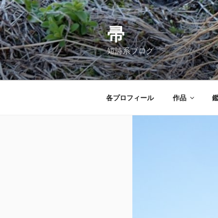
コ
ン
テ
帚
ン
短詩系ブログ
ツ
へ
ス
キ
各プロフィール
作品
ッ
プ