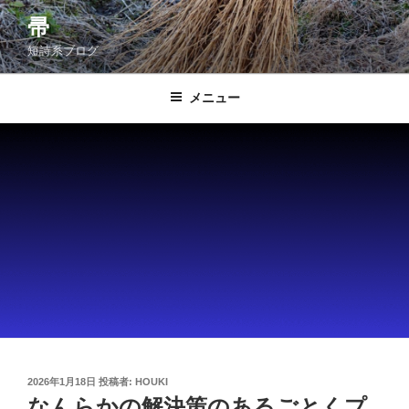
コ
帚
ン
短詩系ブログ
テ
ン
ツ
メニュー
へ
ス
キ
ッ
プ
投
2026年1月18日
投稿者:
HOUKI
稿
なんらかの解決策のあるごとくプ