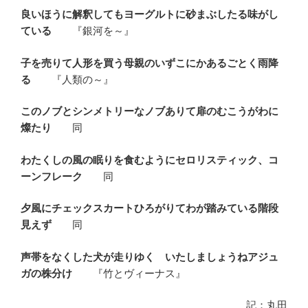
良いほうに解釈してもヨーグルトに砂まぶしたる味がし
ている
『銀河を～』
子を売りて人形を買う母親のいずこにかあるごとく雨降
る
『人類の～』
このノブとシンメトリーなノブありて扉のむこうがわに
燦たり
同
わたくしの風の眠りを食むようにセロリスティック、コ
ーンフレーク
同
夕風にチェックスカートひろがりてわが踏みている階段
見えず
同
声帯をなくした犬が走りゆく いたしましょうねアジュ
ガの株分け
『竹とヴィーナス』
記：丸田