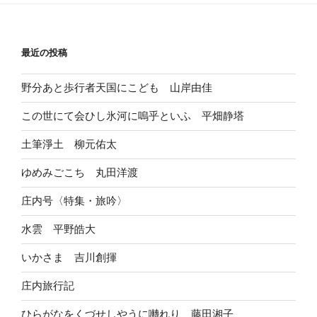
最近の投稿
野分あと歩行者天国にこども 山岸由佳
この世にて会ひし氷河に嗚乎といふ 平畑静塔
土筆淨土 柳元佑太
ゆめみごこち 丸田洋渡
庄内号〈特集・旅吟〉
水雲 平野皓大
いかさま 吉川創揮
庄内旅行記
ひらがなをくづせしやうに囀れり 藤田湘子