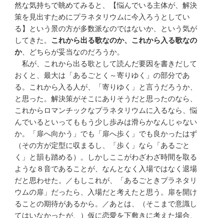
然な気持ちで眺めてみると、【悩んでいる主体が、解決
策を見出すためにプラネタリウムに今入ろうとしてい
る】という景の方が多数派なのではないか、という気が
してきた。
これから出る歌なのか、これから入る歌なの
か
、どちらが妥当なのだろうか。
私が、これから出る歌として読んだ要因を書きだして
おくと、最大は「あるごとく～寄りゆく」の部分であ
る。これから入る人が、「寄りゆく」と言うだろうか、
と思った。解決策がそこにありそうだと思ったのなら、
これからロマンチックなプラネタリウムに入るなら、悩
んでいるといってももう少し歩みは滑らかなんじゃない
か。「扉へ向かう」でも「扉へ歩く」でも良かったはず
（その方が定型に収まるし、「歩く」なら「あるごと
く」と韻も踏める）。しかしここがわざわざ時間を取る
ような８音であることが、なんとなく入場ではなく退場
だと思わせた。／もしこれが、「あるごときプラネタリ
ウムの扉」だったら、入場だと考えたと思う。扉を開け
ることの期待があるから。／あとは、（そこまで意識し
てはいなかったが、）仮に恋愛を下敷きに考えた場合、