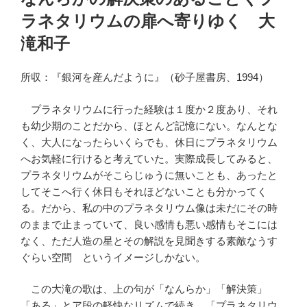
日:
ラネタリウムの扉へ寄りゆく 大
滝和子
所収：『銀河を産んだように』（砂子屋書房、1994）
プラネタリウムに行った経験は１度か２度あり、それ
も幼少期のことだから、ほとんど記憶にない。なんとな
く、大人になったらいくらでも、休日にプラネタリウム
へお気軽に行けると考えていた。実際成長してみると、
プラネタリウムがそこらじゅうに無いことも、あったと
してそこへ行く休日もそれほどないことも分かってく
る。だから、私の中のプラネタリウム像は未だにその時
のままで止まっていて、良い感情も悪い感情もそこには
なく、ただ人造の星とその解説を見聞きする素敵なうす
ぐらい空間 というイメージしかない。
この大滝の歌は、上の句が「なんらか」「解決策」
「ある」とア段の軽快なリズムで続き、「プラネタリウ