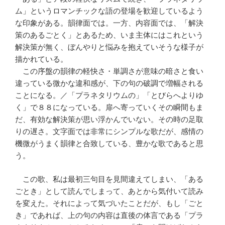
ム」というロマンチックな語の登場を歓迎しているよう
な印象がある。韻律面では。一方、内容面では、「解決
策のあるごとく」とあるため、いま主体にはこれという
解決策が無く、ぼんやりと悩みを抱えていそうな様子が
描かれている。
この序盤の韻律の軽快さ・単調さが意味の暗さと食い
違っている微かな違和感が、下の句の破調で増幅される
ことになる。／「プラネタリウムの」「とびらへよりゆ
く」で８８になっている。扉へ寄っていくその瞬間もま
だ、有効な解決策が思い浮かんでいない。その時の足取
りの遅さ。文字面では非常にシンプルな歌だが、感情の
機微がうまく韻律と合致している、豊かな歌であると思
う。
この歌、私は最初三句目を見間違えてしまい、「ある
ごとき」として読んでしまって、あとから気付いて読み
を変えた。それによって気づいたことだが、もし「ごと
き」であれば、上の句の内容は直後の体言である「プラ