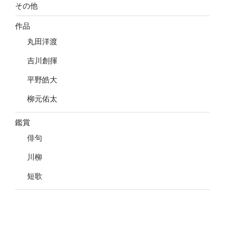
その他
作品
丸田洋渡
吉川創揮
平野皓大
柳元佑太
鑑賞
俳句
川柳
短歌