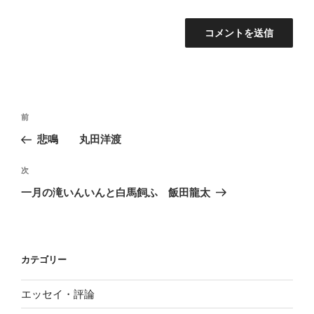
投
前
前
稿
の
悲鳴 丸田洋渡
ナ
投
ビ
稿
次
次
ゲ
の
一月の滝いんいんと白馬飼ふ 飯田龍太
投
ー
稿
シ
ョ
カテゴリー
ン
エッセイ・評論