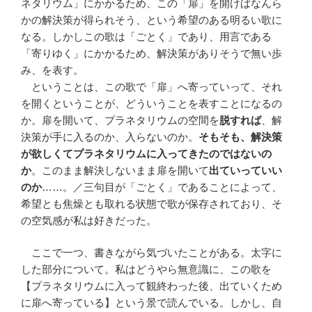
ネタリウム」にかかるため、この「扉」を開けばなんら
かの解決策が得られそう、という希望のある明るい歌に
なる。しかしこの歌は「ごとく」であり、用言である
「寄りゆく」にかかるため、解決策がありそうで無い歩
み、を表す。
ということは、この歌で「扉」へ寄っていって、それ
を開くということが、どういうことを表すことになるの
か。扉を開いて、プラネタリウムの空間を
脱すれば
、解
決策が手に入るのか、入らないのか。
そもそも、解決策
が欲しくてプラネタリウムに入ってきたのではないの
か
。このまま解決しないまま扉を開いて
出ていっていい
のか
……。／三句目が「ごとく」であることによって、
希望とも焦燥とも取れる状態で歌が保存されており、そ
の空気感が私は好きだった。
ここで一つ、書きながら気づいたことがある。太字に
した部分について。私はどうやら無意識に、この歌を
【プラネタリウムに入って観終わった後、出ていくため
に扉へ寄っている】という景で読んでいる。しかし、自