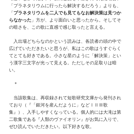
「プラネタリウムに行ったら解決するだろう」よりも、
「
プラネタリウムを二人でも見てもなお解決策は見つか
らなかった
」方が、より面白いと思ったから。そしてそ
の暗さを、この歌に直感で感じ取ったと言える。
入出場どちらなのかという読みは、各読者の頭の中で
広げていただきたいと思うが、私はこの歌はうすぐらく
てとても好きである。小さな星のように「解決策」とい
う漢字三文字が光って見える。ただしその足取りは暗
い。
＊
当該歌集は、再収録されて短歌研究文庫から発刊され
ており（『「銀河を産んだように」などⅠⅡⅢ歌
集』）、入手しやすくなっている。個人的には大滝は第
二歌集である『人類のヴァイオリン』がお気に入りで、
ぜひ読んでいただきたい。以下好きな歌。