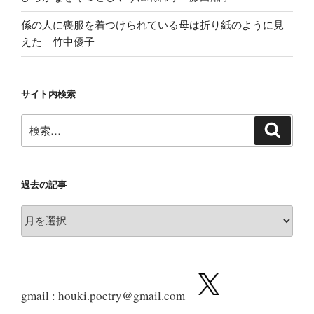
係の人に喪服を着つけられている母は折り紙のように見
えた 竹中優子
サイト内検索
検
検
索
索:
過去の記事
過
去
の
記
事
gmail : houki.poetry@gmail.com