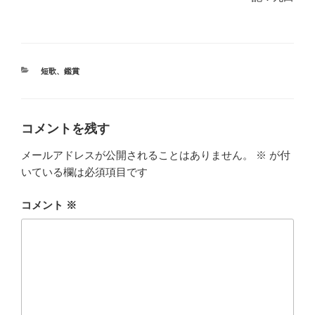
カ
短歌
、
鑑賞
テ
ゴ
リ
ー
コメントを残す
メールアドレスが公開されることはありません。
※
が付
いている欄は必須項目です
コメント
※