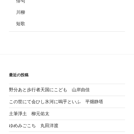
俳句
川柳
短歌
最近の投稿
野分あと歩行者天国にこども 山岸由佳
この世にて会ひし氷河に嗚乎といふ 平畑静塔
土筆淨土 柳元佑太
ゆめみごこち 丸田洋渡