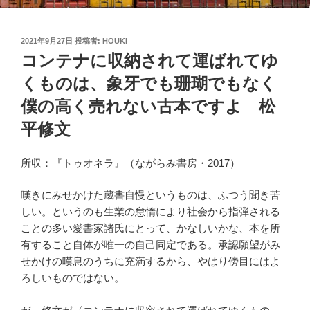
投
2021年9月27日
投稿者:
HOUKI
稿
コンテナに収納されて運ばれてゆ
日:
くものは、象牙でも珊瑚でもなく
僕の高く売れない古本ですよ 松
平修文
所収：『トゥオネラ』（ながらみ書房・2017）
嘆きにみせかけた蔵書自慢というものは、ふつう聞き苦
しい。というのも生業の怠惰により社会から指弾される
ことの多い愛書家諸氏にとって、かなしいかな、本を所
有すること自体が唯一の自己同定である。承認願望がみ
せかけの嘆息のうちに充満するから、やはり傍目にはよ
ろしいものではない。