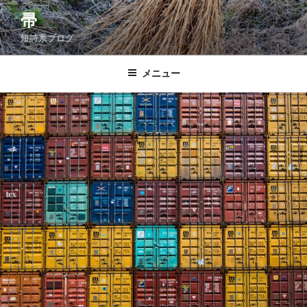
コ
帚
ン
短詩系ブログ
テ
ン
ツ
メニュー
へ
ス
キ
ッ
プ