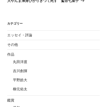
大やんま渾身ひかりきつて死す 鷲谷七菜子
投
ー
稿
シ
ョ
カテゴリー
ン
エッセイ・評論
その他
作品
丸田洋渡
吉川創揮
平野皓大
柳元佑太
鑑賞