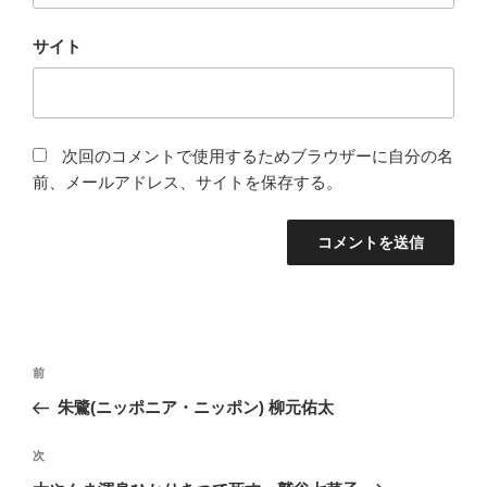
サイト
次回のコメントで使用するためブラウザーに自分の名
前、メールアドレス、サイトを保存する。
投
前
前
稿
の
朱鷺(ニッポニア・ニッポン) 柳元佑太
ナ
投
ビ
稿
次
次
ゲ
の