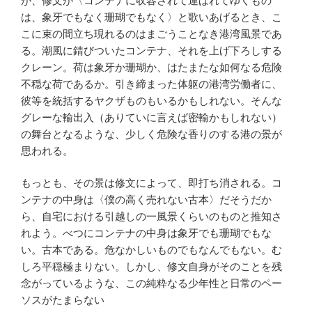
が、修文が〈コンテナに収容されて運ばれてゆくもの
は、象牙でもなく珊瑚でもなく〉と歌いあげるとき、こ
こに束の間立ち現れるのはまごうことなき港湾風景であ
る。潮風に錆びついたコンテナ、それを上げ下ろしする
クレーン。荷は象牙か珊瑚か、はたまたな如何なる危険
不穏な荷であるか。引き締まった体躯の港湾労働者に、
彼等を統括するヤクザものもいるかもしれない。そんな
グレーな輸出入（ありていに言えば密輸かもしれない）
の舞台となるような、少しく危険な香りのする港の景が
思われる。
もっとも、その景は修文によって、即打ち消される。コ
ンテナの中身は〈僕の高く売れない古本〉だそうだか
ら、自宅における引越しの一風景くらいのものと推知さ
れよう。べつにコンテナの中身は象牙でも珊瑚でもな
い。古本である。危なかしいものでもなんでもない。む
しろ平穏極まりない。しかし、修文自身がそのことを残
念がっているような、この純粋なる少年性と日常のペー
ソスがたまらない