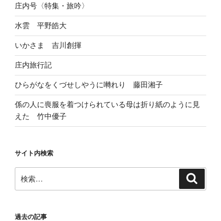
庄内号〈特集・旅吟〉
水雲 平野皓大
いかさま 吉川創揮
庄内旅行記
ひらがなをくづせしやうに囀れり 藤田湘子
係の人に喪服を着つけられている母は折り紙のように見
えた 竹中優子
サイト内検索
検
検
索
索:
過去の記事