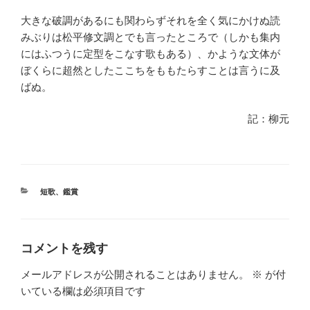
大きな破調があるにも関わらずそれを全く気にかけぬ読
みぶりは松平修文調とでも言ったところで（しかも集内
にはふつうに定型をこなす歌もある）、かような文体が
ぼくらに超然としたここちをももたらすことは言うに及
ばぬ。
記：柳元
カ
短歌
、
鑑賞
テ
ゴ
リ
ー
コメントを残す
メールアドレスが公開されることはありません。
※
が付
いている欄は必須項目です