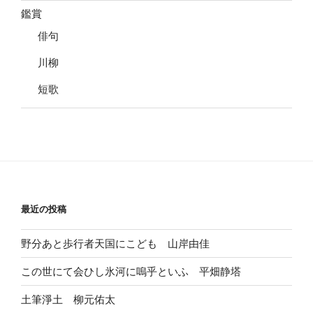
鑑賞
俳句
川柳
短歌
最近の投稿
野分あと歩行者天国にこども 山岸由佳
この世にて会ひし氷河に嗚乎といふ 平畑静塔
土筆淨土 柳元佑太