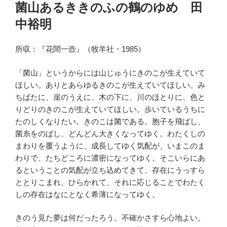
稿
菌山あるききのふの鶴のゆめ 田
日:
中裕明
所収：『花間一壺』（牧羊社・1985）
「菌山」というからには山じゅうにきのこが生えていて
ほしい。ありとあらゆるきのこが生えていてほしい。み
ちばたに、崖のうえに、木の下に、川のほとりに、色と
りどりのきのこが生えていてほしい。歩いているうちに
たのしくなりたい。きのこは菌である。胞子を飛ばし、
菌糸をのばし、どんどん大きくなってゆく。わたくしの
まわりを覆うように、成長してゆく気配が、いまこのま
わりで、たちどころに濃密になってゆく。そこいらにあ
るということの気配が立ち込めてきて、存在にうっすら
ととりこまれ、ひらかれて、それに応じることでわたく
しの存在はなにとなく希薄になってゆく。
きのう見た夢は何だったろう。不確かさすら心地よい。