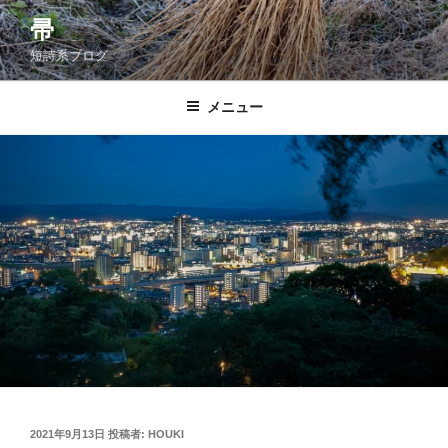
コ
帚
ン
短詩系ブログ
テ
ン
ツ
メニュー
へ
ス
キ
ッ
プ
投
2021年9月13日
投稿者:
HOUKI