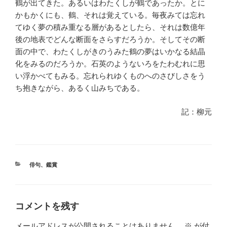
鶴が出てきた。あるいはわたくしが鶴であったか。とに
かもかくにも、鶴、それは覚えている。毎夜みては忘れ
てゆく夢の積み重なる層があるとしたら、それは数億年
後の地表でどんな断面をさらすだろうか。そしてその断
面の中で、わたくしがきのうみた鶴の夢はいかなる結晶
化をみるのだろうか。石英のようないろをたわむれに思
い浮かべてもみる。忘れられゆくものへのさびしさをう
ち抱きながら、あるく山みちである。
記：柳元
カ
俳句
、
鑑賞
テ
ゴ
リ
ー
コメントを残す
メールアドレスが公開されることはありません。
※
が付