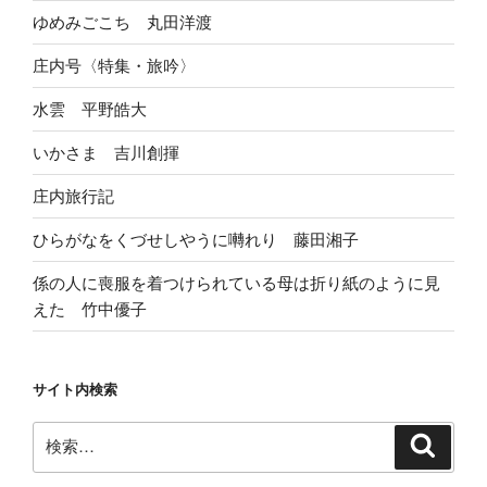
ゆめみごこち 丸田洋渡
庄内号〈特集・旅吟〉
水雲 平野皓大
いかさま 吉川創揮
庄内旅行記
ひらがなをくづせしやうに囀れり 藤田湘子
係の人に喪服を着つけられている母は折り紙のように見
えた 竹中優子
サイト内検索
検
検
索
索: