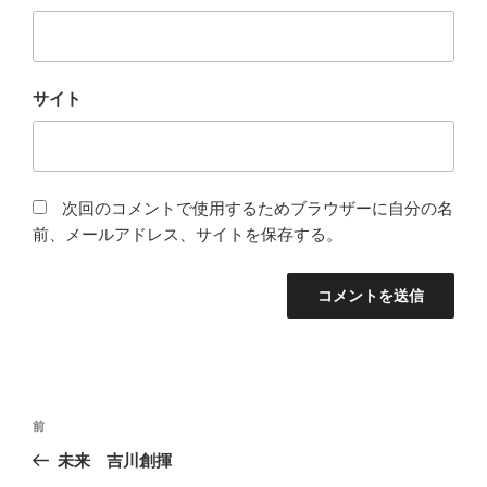
サイト
次回のコメントで使用するためブラウザーに自分の名
前、メールアドレス、サイトを保存する。
投
前
前
稿
の
未来 吉川創揮
ナ
投