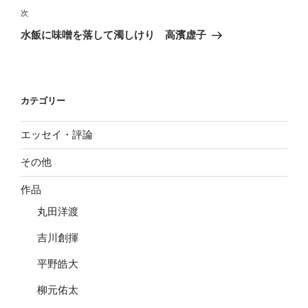
ビ
稿
次
次
ゲ
の
水飯に味噌を落して濁しけり 高濱虚子
投
ー
稿
シ
ョ
カテゴリー
ン
エッセイ・評論
その他
作品
丸田洋渡
吉川創揮
平野皓大
柳元佑太