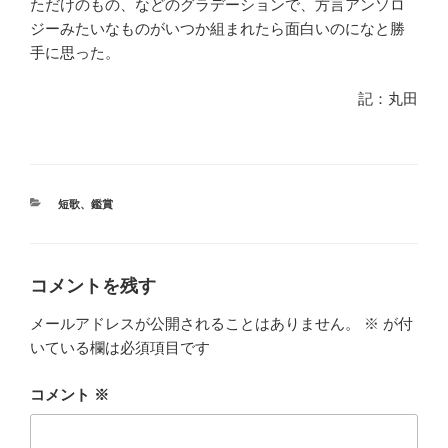
ただけのもの、などのグラデーションで、方言アンソロ
ジーみたいなものがいつか組まれたら面白いのになと勝
手に思った。
記：丸田
カ
短歌
、
鑑賞
テ
ゴ
リ
ー
コメントを残す
メールアドレスが公開されることはありません。
※
が付
いている欄は必須項目です
コメント
※