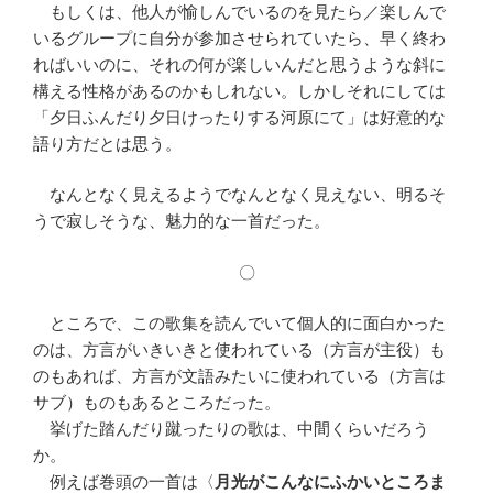
もしくは、他人が愉しんでいるのを見たら／楽しんで
いるグループに自分が参加させられていたら、早く終わ
ればいいのに、それの何が楽しいんだと思うような斜に
構える性格があるのかもしれない。しかしそれにしては
「夕日ふんだり夕日けったりする河原にて」は好意的な
語り方だとは思う。
なんとなく見えるようでなんとなく見えない、明るそ
うで寂しそうな、魅力的な一首だった。
〇
ところで、この歌集を読んでいて個人的に面白かった
のは、方言がいきいきと使われている（方言が主役）も
のもあれば、方言が文語みたいに使われている（方言は
サブ）ものもあるところだった。
挙げた踏んだり蹴ったりの歌は、中間くらいだろう
か。
例えば巻頭の一首は〈
月光がこんなにふかいところま