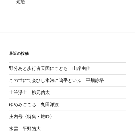
短歌
最近の投稿
野分あと歩行者天国にこども 山岸由佳
この世にて会ひし氷河に嗚乎といふ 平畑静塔
土筆淨土 柳元佑太
ゆめみごこち 丸田洋渡
庄内号〈特集・旅吟〉
水雲 平野皓大