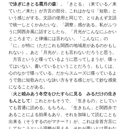
で泳ぎにきとる霜月の森
〉。「きとる」（来ている／来
ていた／来た）が方言の部分。これはかなり「短歌」と
いう感じがする。文語の使用と同じで、とりあえず文語
で統一しとくかみたいな、「調整」感がある。私がふつ
うに関西弁風に話すとしたら、「月光がこんなにふかい
ところまで」と律儀には言わない。「こんなに」の
「に」が特に（ただこれも関西の地域差があるのかもし
れない）。あと「月光が」とも言わないだろうと思う。
方言というと喋っているように思ってしまうが、喋っ
てはいない、書いているということだろう。もしくは、
心のなかで喋っている。だからスムーズに喋っているよ
うで急に短歌みたいな詠い方をする感じがして妙な感覚
になることがある。
〈
火と睦みあう冬空をひたすらに見る みるだけの生き
もんとして
〉これとかもそうで、「生きもの」としてい
ても普通に読める。もちろん、「生きもん」と関西弁で
あることによる効果もあり、それを加味して読むことも
出来る（そうするのがマナー？）が、これは全首方言に
しておこうという調整が見える。それが悪いとは思わな