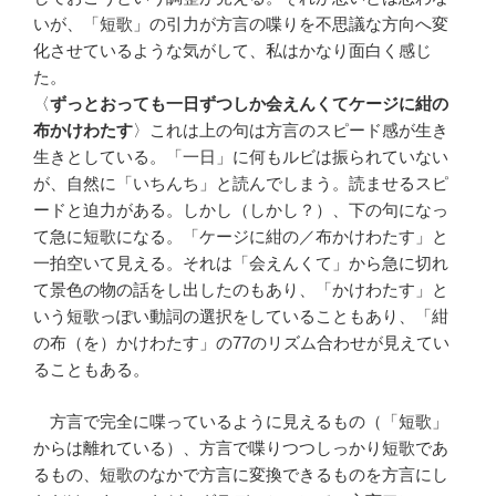
いが、「短歌」の引力が方言の喋りを不思議な方向へ変
化させているような気がして、私はかなり面白く感じ
た。
〈
ずっとおっても一日ずつしか会えんくてケージに紺の
布かけわたす
〉これは上の句は方言のスピード感が生き
生きとしている。「一日」に何もルビは振られていない
が、自然に「いちんち」と読んでしまう。読ませるスピ
ードと迫力がある。しかし（しかし？）、下の句になっ
て急に短歌になる。「ケージに紺の／布かけわたす」と
一拍空いて見える。それは「会えんくて」から急に切れ
て景色の物の話をし出したのもあり、「かけわたす」と
いう短歌っぽい動詞の選択をしていることもあり、「紺
の布（を）かけわたす」の77のリズム合わせが見えてい
ることもある。
方言で完全に喋っているように見えるもの（「短歌」
からは離れている）、方言で喋りつつしっかり短歌であ
るもの、短歌のなかで方言に変換できるものを方言にし