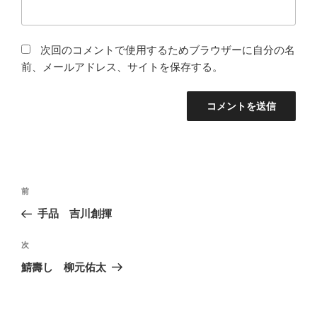
次回のコメントで使用するためブラウザーに自分の名
前、メールアドレス、サイトを保存する。
投
前
前
稿
の
手品 吉川創揮
ナ
投
ビ
稿
次
次
ゲ
の
鯖壽し 柳元佑太
投
ー
稿
シ