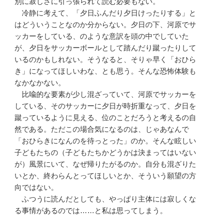
別に寂しさに引っ張られて読む必要もない。
冷静に考えて、「夕日ふんだり夕日けったりする」と
はどういうことなのか分からない。夕日の下、河原でサ
ッカーをしている、のような意訳を頭の中でしていた
が、夕日をサッカーボールとして踏んだり蹴ったりして
いるのかもしれない。そうなると、そりゃ早く「おひら
き」になってほしいわな、とも思う。そんな恐怖体験も
なかなかない。
比喩的な要素が少し混ざっていて、河原でサッカーを
している、そのサッカーに夕日が時折重なって、夕日を
蹴っているように見える、位のことだろうと考えるの自
然である。ただこの場合気になるのは、じゃあなんで
「おひらきになんのを待っとった」のか。そんな眩しい
子どもたちの（子どもたちかどうかは決まってはいない
が）風景にいて、なぜ帰りたがるのか。自分も混ざりた
いとか、終わらんとってほしいとか、そういう願望の方
向ではない。
ふつうに読んだとしても、やっぱり主体には寂しくな
る事情があるのでは……と私は思ってしまう。