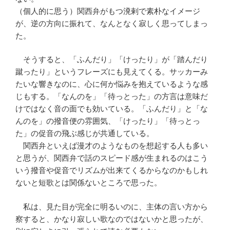
（個人的に思う）関西弁がもつ溌剌で素朴なイメージ
が、逆の方向に振れて、なんとなく寂しく思ってしまっ
た。
そうすると、「ふんだり」「けったり」が「踏んだり
蹴ったり」というフレーズにも見えてくる。サッカーみ
たいな響きなのに、心に何か悩みを抱えているような感
じもする。「なんのを」「待っとった」の方言は意味だ
けではなく音の面でも効いている。「ふんだり」と「な
んのを」の撥音便の雰囲気、「けったり」「待っとっ
た」の促音の飛ぶ感じが共通している。
関西弁といえば漫才のようなものを想起する人も多い
と思うが、関西弁で話のスピード感が生まれるのはこう
いう撥音や促音でリズムが出来てくるからなのかもしれ
ないと短歌とは関係ないところで思った。
私は、見た目が完全に明るいのに、主体の言い方から
察すると、かなり寂しい歌なのではないかと思ったが、