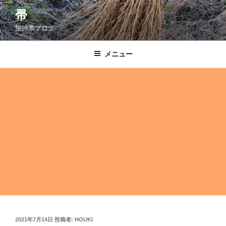
コ
帚
ン
短詩系ブログ
テ
ン
ツ
メニュー
へ
ス
キ
ッ
プ
投
2021年7月14日
投稿者:
HOUKI