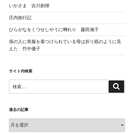
いかさま 吉川創揮
庄内旅行記
ひらがなをくづせしやうに囀れり 藤田湘子
係の人に喪服を着つけられている母は折り紙のように見
えた 竹中優子
サイト内検索
検
検
索
索:
過去の記事
過
去