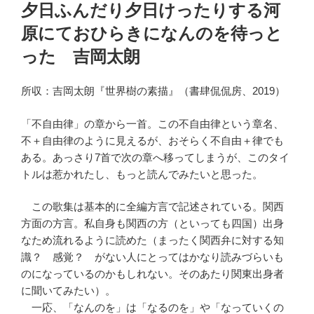
稿
夕日ふんだり夕日けったりする河
日:
原にておひらきになんのを待っと
った 吉岡太朗
所収：吉岡太朗『世界樹の素描』（書肆侃侃房、2019）
「不自由律」の章から一首。この不自由律という章名、
不＋自由律のように見えるが、おそらく不自由＋律でも
ある。あっさり7首で次の章へ移ってしまうが、このタイ
トルは惹かれたし、もっと読んでみたいと思った。
この歌集は基本的に全編方言で記述されている。関西
方面の方言。私自身も関西の方（といっても四国）出身
なため流れるように読めた（まったく関西弁に対する知
識？ 感覚？ がない人にとってはかなり読みづらいも
のになっているのかもしれない。そのあたり関東出身者
に聞いてみたい）。
一応、「なんのを」は「なるのを」や「なっていくの