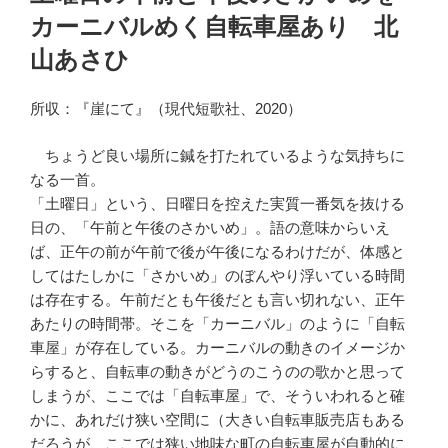
日:
カーニバルめく自転車屋あり 北
山あさひ
所収：『崖にて』（現代短歌社、2020）
ちょうど良い場所に鍼を打たれているような気持ちに
なる一首。
「土曜日」という、日曜日を控えた実質一番気を抜ける
日の、「午前と午後のさかいめ」。語の意味からいえ
ば、正午の前が午前で後が午後になるわけだが、体感と
してはたしかに「さかいめ」のぼんやり浮いている時間
は存在する。午前だとも午後だとも言い切れない、正午
あたりの時間帯。そこを「カーニバル」のように「自転
車屋」が存在している。カーニバルの動きのイメージか
らすると、自転車の動きがどうのこうのの歌かと思って
しまうが、ここでは「自転車屋」で、そういわれると確
かに、あれだけ狭い空間に（大きい自転車販売店もある
だろうが、ここでは狭い地味な町の自転車屋が自動的に