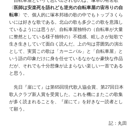
自転車屋といって思い出されるのは、塚本の有名歌
〈
医師は安楽死を語れども逆光の自転車屋の宙吊りの自
転車
〉で、個人的に塚本邦雄の歌の中でもトップ３くら
いには好きな歌である。北山の歌も多少この歌を意識し
ているようには思うが、自転車屋独特の（自転車が大量
に整然としている様子独特の）不穏感、眩しさが短歌で
生き生きしていて面白く読んだ。上の句は雰囲気の演出
として、実質この歌は「カーニバル」と「自転車屋」と
いう語の印象だけに身を任せているなかなか豪快な作品
だが、それでも十分想像が止まらない楽しい一首である
と思う。
先日『崖にて』は第65回現代歌人協会賞、第27回日本
歌人クラブ新人賞を受賞した。これを機にまたこの歌集
が多く読まれることを、『崖にて』を好きな一読者とし
て願う。
記：丸田