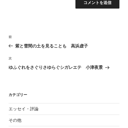
投
前
前
稿
の
紫と雪間の土を見ることも 高浜虚子
ナ
投
ビ
稿
次
次
ゲ
の
ゆふぐれをさぐりさゆらぐシガレエテ 小津夜景
投
ー
稿
シ
ョ
カテゴリー
ン
エッセイ・評論
その他