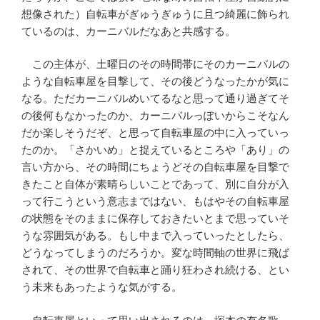
想像された）自転車がぎゅうぎゅうに且つ綺麗に飾られ
ているのは、カーニバルだなあと共感する。
この主体が、土曜日のその時間帯にそのカーニバルの
ような自転車屋を目撃して、その後どうなったかが気に
なる。ただカーニバルめいてるなと思って通り過ぎてそ
の後何もなかったのか、カーニバルっぽいからこそなん
だか楽しそうだぞ、と思って自転車屋の中に入っていっ
たのか。「さかいめ」と捉えているところや「あり」の
言い方から、その時間にちょうどその自転車屋を目撃で
きたこと自体が素晴らしいことであって、別に自分が入
って行こうという意志まではない、もはやその自転車屋
の状態をそのままに保存しておきたいとまで思っていそ
うな雰囲気がある。もし中まで入っていったとしたら、
どうなってしまうのだろうか。変な時間軸の世界に飛ば
されて、その世界で自転車と踊り狂わされ続ける、とい
う未来もあったような気がする。