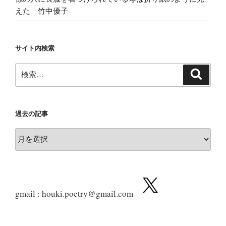
えた 竹中優子
サイト内検索
検
検
索
索:
過去の記事
過
去
の
記
事
gmail : houki.poetry@gmail.com