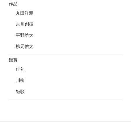
作品
丸田洋渡
吉川創揮
平野皓大
柳元佑太
鑑賞
俳句
川柳
短歌