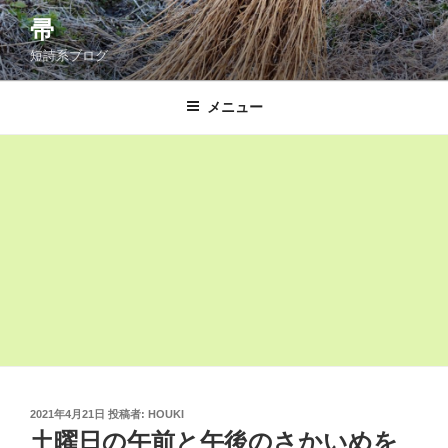
コ
帚
ン
短詩系ブログ
テ
ン
ツ
メニュー
へ
ス
キ
ッ
プ
投
2021年4月21日
投稿者:
HOUKI
稿
土曜日の午前と午後のさかいめを