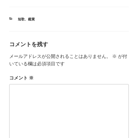
カ
短歌
、
鑑賞
テ
ゴ
リ
ー
コメントを残す
メールアドレスが公開されることはありません。
※
が付
いている欄は必須項目です
コメント
※