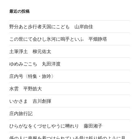
最近の投稿
野分あと歩行者天国にこども 山岸由佳
この世にて会ひし氷河に嗚乎といふ 平畑静塔
土筆淨土 柳元佑太
ゆめみごこち 丸田洋渡
庄内号〈特集・旅吟〉
水雲 平野皓大
いかさま 吉川創揮
庄内旅行記
ひらがなをくづせしやうに囀れり 藤田湘子
係の人に喪服を着つけられている母は折り紙のように見