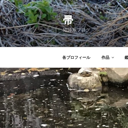
コ
ン
テ
帚
ン
短詩系ブログ
ツ
へ
ス
キ
各プロフィール
作品
ッ
プ