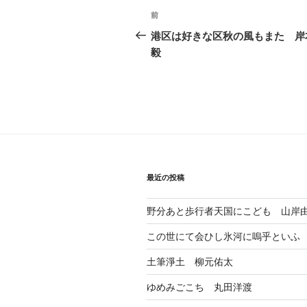
投
前
前
稿
の
港区は好きな区秋の風もまた 岸
投
毅
ナ
稿
ビ
ゲ
ー
シ
ョ
最近の投稿
ン
野分あと歩行者天国にこども 山岸
この世にて会ひし氷河に嗚乎といふ
土筆淨土 柳元佑太
ゆめみごこち 丸田洋渡