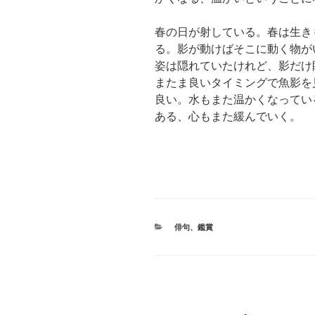
春の日が射している。春は生き
る。影が動けばそこに動く物が
姿は隠れていたけれど、影だけ
またま良いタイミングで魚影を
良い。水もまた温かくなってい
ある、心もまた緩んでいく。
カ
俳句
、
鑑賞
テ
ゴ
リ
ー