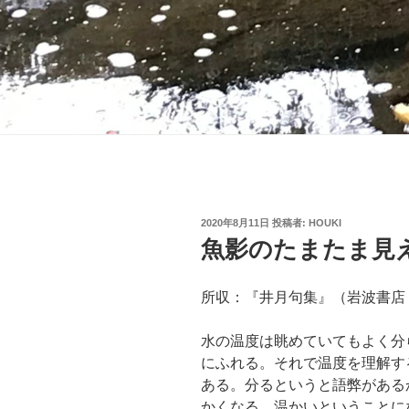
投
2020年8月11日
投稿者:
HOUKI
稿
魚影のたまたま見
日:
所収：『井月句集』（岩波書店
水の温度は眺めていてもよく分
にふれる。それで温度を理解す
ある。分るというと語弊がある
かくなる、温かいということに