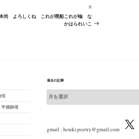
次
次
の
本尚
よろしくね これが廃船これが楡 な
投
かはられいこ
稿
過去の記事
過
由佳
去
の
 平畑静塔
記
事
gmail : houki.poetry@gmail.com