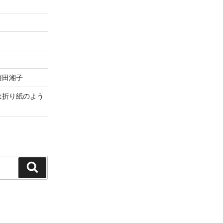
藤田湘子
は折り紙のよう
検
索