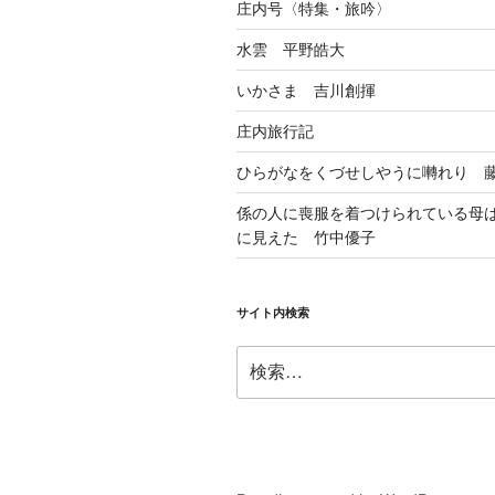
庄内号〈特集・旅吟〉
水雲 平野皓大
いかさま 吉川創揮
庄内旅行記
ひらがなをくづせしやうに囀れり 
係の人に喪服を着つけられている母
に見えた 竹中優子
サイト内検索
検
索: