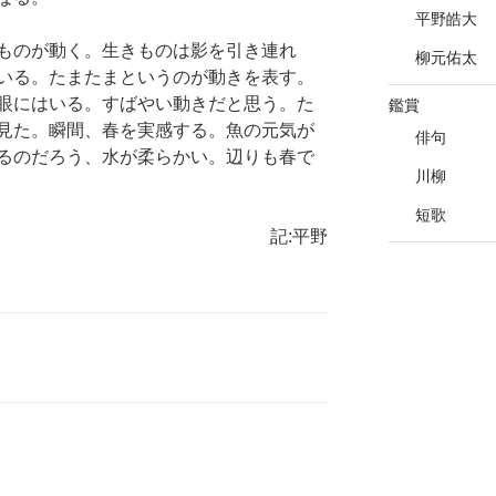
平野皓大
ものが動く。生きものは影を引き連れ
柳元佑太
いる。たまたまというのが動きを表す。
眼にはいる。すばやい動きだと思う。た
鑑賞
見た。瞬間、春を実感する。魚の元気が
俳句
るのだろう、水が柔らかい。辺りも春で
川柳
短歌
記:平野