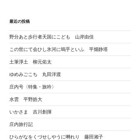
最近の投稿
野分あと歩行者天国にこども 山岸由佳
この世にて会ひし氷河に嗚乎といふ 平畑静塔
土筆淨土 柳元佑太
ゆめみごこち 丸田洋渡
庄内号〈特集・旅吟〉
水雲 平野皓大
いかさま 吉川創揮
庄内旅行記
ひらがなをくづせしやうに囀れり 藤田湘子