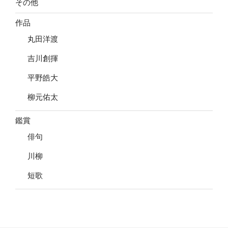
その他
作品
丸田洋渡
吉川創揮
平野皓大
柳元佑太
鑑賞
俳句
川柳
短歌