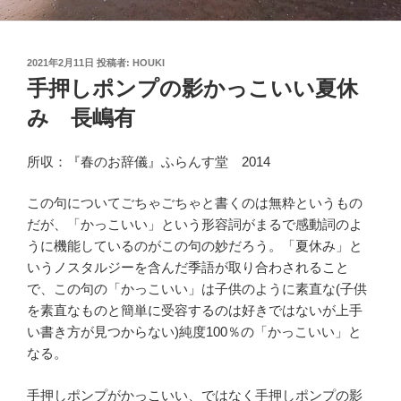
投
2021年2月11日
投稿者:
HOUKI
稿
手押しポンプの影かっこいい夏休
日:
み 長嶋有
所収：『春のお辞儀』ふらんす堂 2014
この句についてごちゃごちゃと書くのは無粋というもの
だが、「かっこいい」という形容詞がまるで感動詞のよ
うに機能しているのがこの句の妙だろう。「夏休み」と
いうノスタルジーを含んだ季語が取り合わされること
で、この句の「かっこいい」は子供のように素直な(子供
を素直なものと簡単に受容するのは好きではないが上手
い書き方が見つからない)純度100％の「かっこいい」と
なる。
手押しポンプがかっこいい、ではなく手押しポンプの影