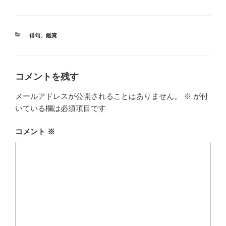
カ
俳句
、
鑑賞
テ
ゴ
リ
ー
コメントを残す
メールアドレスが公開されることはありません。
※
が付
いている欄は必須項目です
コメント
※