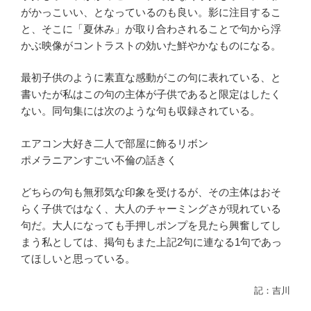
がかっこいい、となっているのも良い。影に注目するこ
と、そこに「夏休み」が取り合わされることで句から浮
かぶ映像がコントラストの効いた鮮やかなものになる。
最初子供のように素直な感動がこの句に表れている、と
書いたが私はこの句の主体が子供であると限定はしたく
ない。同句集には次のような句も収録されている。
エアコン大好き二人で部屋に飾るリボン
ポメラニアンすごい不倫の話きく
どちらの句も無邪気な印象を受けるが、その主体はおそ
らく子供ではなく、大人のチャーミングさが現れている
句だ。大人になっても手押しポンプを見たら興奮してし
まう私としては、掲句もまた上記2句に連なる1句であっ
てほしいと思っている。
記：吉川