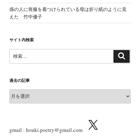
係の人に喪服を着つけられている母は折り紙のように見
えた 竹中優子
サイト内検索
検
検
索
索:
過去の記事
過
去
の
記
事
gmail : houki.poetry@gmail.com