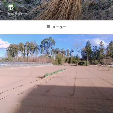
コ
帚
ン
短詩系ブログ
テ
ン
ツ
メニュー
へ
ス
キ
ッ
プ