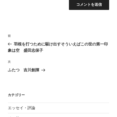
投
前
前
稿
の
羽根を打つために駆け出すそういえばこの世の第一印
ナ
投
象は空 盛田志保子
ビ
稿
ゲ
次
次
の
ー
ふたつ 吉川創揮
投
シ
稿
ョ
ン
カテゴリー
エッセイ・評論