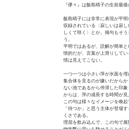
『儚々』は飯島晴子の生前最後
飯島晴子には非常に表現が平明
収録されている〈寂しいは寂し
しくて咲く〉とか。掲句もそう
う。
平明ではあるが、読解が簡単と
情的だが、言葉が上滑りしてい
情は見えてこない。
一つ一つは小さい萍が水面を埋
集合体を見るのが嫌いだからか
ない池であるから停滞した印象
からは、萍の成長する時間が見
この句は様々なイメージを喚起
「待つか」と思う主体が登場す
くさである。
理屈を飲み込んで、この句で展