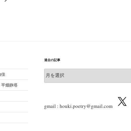
稿
過去の記事
過
由佳
去
の
 平畑静塔
記
事
gmail : houki.poetry@gmail.com