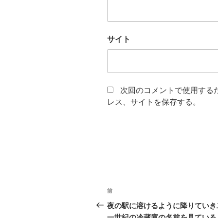
サイト
次回のコメントで使用する
レス、サイトを保存する。
投
前
前
稿
の
夜の駅に溶けるように降りていき
投
一世紀の冷蔵庫の名前を見ている