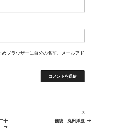
ためブラウザーに自分の名前、メールアド
次
次
の
二十
儀後 丸田洋渡
投
 フ