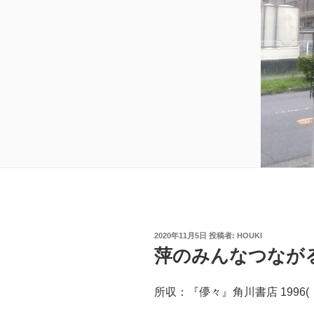
投
2020年11月5日
投稿者:
HOUKI
稿
萍のみんなつなが
日:
所収：『儚々』角川書店 1996