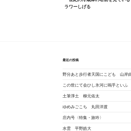
ナ
稿
ラワーしげる
ビ
ゲ
ー
シ
ョ
最近の投稿
ン
野分あと歩行者天国にこども 山岸
この世にて会ひし氷河に嗚乎といふ
土筆淨土 柳元佑太
ゆめみごこち 丸田洋渡
庄内号〈特集・旅吟〉
水雲 平野皓大