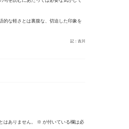
の句を読むにあたっては必要な気がして
語的な軽さとは裏腹な、切迫した印象を
記：吉川
とはありません。
※
が付いている欄は必