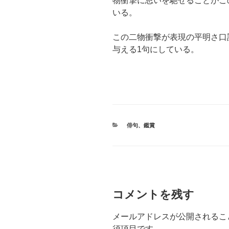
物衝撃に思いを馳せることがこ
いる。
この二物衝撃が表現の平明さ口
与える1句にしている。
カ
俳句
、
鑑賞
テ
ゴ
リ
ー
コメントを残す
メールアドレスが公開されるこ
須項目です