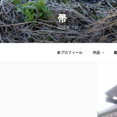
コ
ン
テ
帚
ン
短詩系ブログ
ツ
へ
ス
キ
各プロフィール
作品
ッ
プ