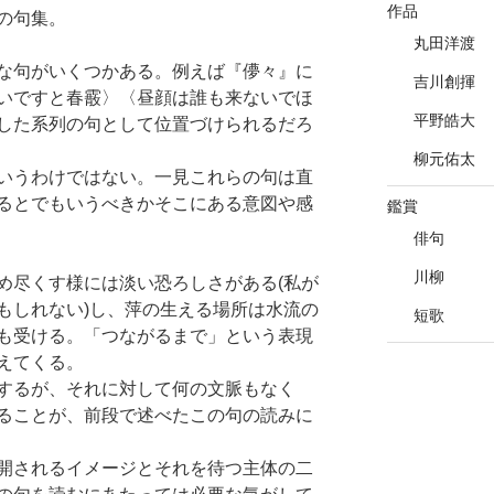
作品
の句集。
丸田洋渡
な句がいくつかある。例えば『儚々』に
吉川創揮
いですと春霰〉〈昼顔は誰も来ないでほ
平野皓大
した系列の句として位置づけられるだろ
柳元佑太
いうわけではない。一見これらの句は直
るとでもいうべきかそこにある意図や感
鑑賞
俳句
川柳
め尽くす様には淡い恐ろしさがある(私が
もしれない)し、萍の生える場所は水流の
短歌
も受ける。「つながるまで」という表現
えてくる。
するが、それに対して何の文脈もなく
ることが、前段で述べたこの句の読みに
開されるイメージとそれを待つ主体の二