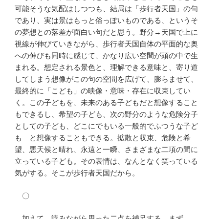
可能そうな気配はしつつも、結局は「歩行者天国」の句
であり、実は景はもっと俗っぽいものである、というそ
の夢想との落差が面白い句だと思う。野分→天国で上に
視線が伸びていきながら、歩行者天国自体の平面的な奥
への伸びも同時に感じて、かなり広い空間が頭の中で生
まれる。想定される景色と、理解できる意味と、寄り道
してしまう想像がこの句の空間を広げて、膨らませて、
最終的に「こども」の映像・意味・存在に収束してい
く。この子どもを、未来のある子どもだと想像すること
もできるし、希望の子ども、次の野分のような危険分子
としての子ども、どこにでもいる一般的でふつうな子ど
も と想像することもできる。拡散と収束、危険と希
望、悪天候と晴れ、永遠と一瞬、さまざまな二項の間に
立っている子ども。その表情は、なんとなく笑っている
気がする。そこが歩行者天国だから。
〇
加えて、読みながら思った二点を補足する。まず、