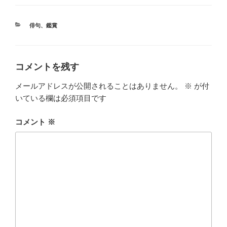
カ
俳句
、
鑑賞
テ
ゴ
リ
ー
コメントを残す
メールアドレスが公開されることはありません。
※
が付
いている欄は必須項目です
コメント
※