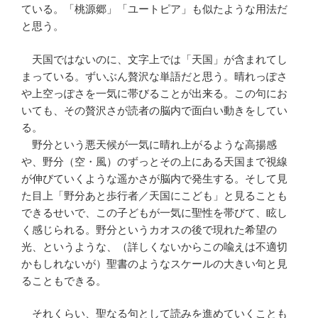
ている。「桃源郷」「ユートピア」も似たような用法だ
と思う。
天国ではないのに、文字上では「天国」が含まれてし
まっている。ずいぶん贅沢な単語だと思う。晴れっぽさ
や上空っぽさを一気に帯びることが出来る。この句にお
いても、その贅沢さが読者の脳内で面白い動きをしてい
る。
野分という悪天候が一気に晴れ上がるような高揚感
や、野分（空・風）のずっとその上にある天国まで視線
が伸びていくような遥かさが脳内で発生する。そして見
た目上「野分あと歩行者／天国にこども」と見ることも
できるせいで、この子どもが一気に聖性を帯びて、眩し
く感じられる。野分というカオスの後で現れた希望の
光、というような、（詳しくないからこの喩えは不適切
かもしれないが）聖書のようなスケールの大きい句と見
ることもできる。
それくらい、聖なる句として読みを進めていくことも