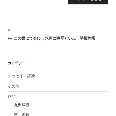
投
前
前
稿
の
この世にて会ひし氷河に嗚乎といふ 平畑静塔
ナ
投
ビ
稿
ゲ
ー
カテゴリー
シ
エッセイ・評論
ョ
ン
その他
作品
丸田洋渡
吉川創揮