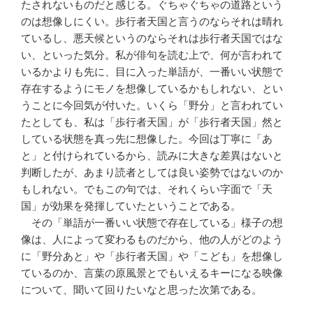
たされないものだと感じる。ぐちゃぐちゃの道路という
のは想像しにくい。歩行者天国と言うのならそれは晴れ
ているし、悪天候というのならそれは歩行者天国ではな
い、といった気分。私が俳句を読む上で、何が言われて
いるかよりも先に、目に入った単語が、一番いい状態で
存在するようにモノを想像しているかもしれない、とい
うことに今回気が付いた。いくら「野分」と言われてい
たとしても、私は「歩行者天国」が「歩行者天国」然と
している状態を真っ先に想像した。今回は丁寧に「あ
と」と付けられているから、読みに大きな差異はないと
判断したが、あまり読者としては良い姿勢ではないのか
もしれない。でもこの句では、それくらい字面で「天
国」が効果を発揮していたということである。
その「単語が一番いい状態で存在している」様子の想
像は、人によって変わるものだから、他の人がどのよう
に「野分あと」や「歩行者天国」や「こども」を想像し
ているのか、言葉の原風景とでもいえるキーになる映像
について、聞いて回りたいなと思った次第である。