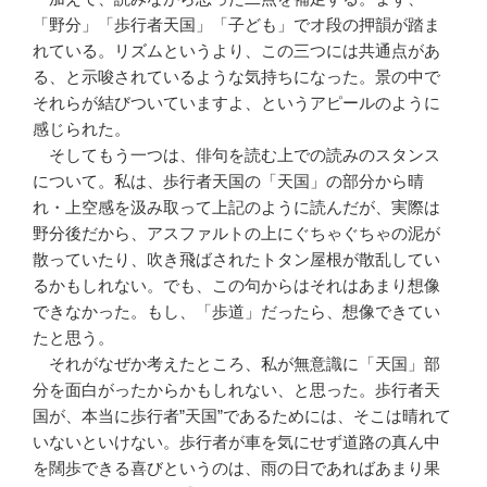
「野分」「歩行者天国」「子ども」でオ段の押韻が踏ま
れている。リズムというより、この三つには共通点があ
る、と示唆されているような気持ちになった。景の中で
それらが結びついていますよ、というアピールのように
感じられた。
そしてもう一つは、俳句を読む上での読みのスタンス
について。私は、歩行者天国の「天国」の部分から晴
れ・上空感を汲み取って上記のように読んだが、実際は
野分後だから、アスファルトの上にぐちゃぐちゃの泥が
散っていたり、吹き飛ばされたトタン屋根が散乱してい
るかもしれない。でも、この句からはそれはあまり想像
できなかった。もし、「歩道」だったら、想像できてい
たと思う。
それがなぜか考えたところ、私が無意識に「天国」部
分を面白がったからかもしれない、と思った。歩行者天
国が、本当に歩行者”天国”であるためには、そこは晴れて
いないといけない。歩行者が車を気にせず道路の真ん中
を闊歩できる喜びというのは、雨の日であればあまり果