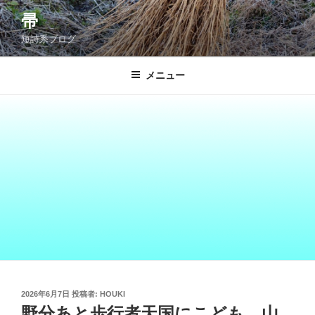
コ
帚
ン
短詩系ブログ
テ
ン
ツ
メニュー
へ
ス
キ
ッ
プ
投
2026年6月7日
投稿者:
HOUKI
稿
野分あと歩行者天国にこども 山