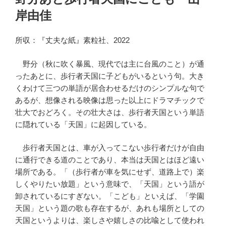
日:
岸由佳
所収：『丈夫な紙』素粒社、2022
野分（秋に吹く暴風、現代では主に台風のこと）が通
ったあとに、歩行者天国に子どもがいるという句。大き
くわけて三つの単語が居合わせるだけのシンプルな句で
あるが、想像される映像は思った以上にドラマチックで
壮大でおどろく。その壮大さは、歩行者天国という単語
に隠れている「天国」に起因している。
歩行者天国とは、車が入ってこない歩行者だけが自由
に通行できる道のことであり、本当は天国とはほど遠い
場所である。「（歩行者が車を気にせず、道路上で）楽
しくやりたい放題」という意味で、「天国」という語が
卸されているにすぎない。「こども」といえば、「学園
天国」という題の歌も存在するが、あれも場所としての
天国というよりは、楽しさや嬉しさの比喩として使われ