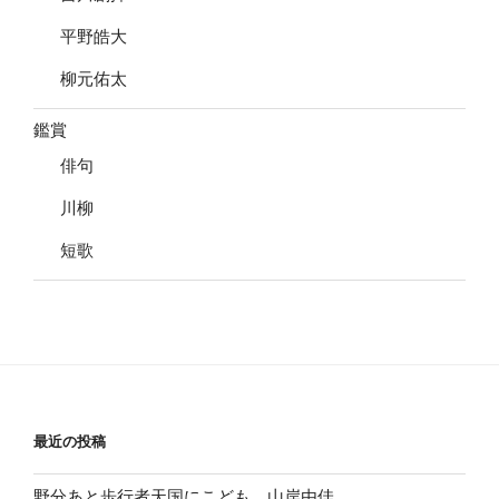
平野皓大
柳元佑太
鑑賞
俳句
川柳
短歌
最近の投稿
野分あと歩行者天国にこども 山岸由佳