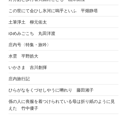
この世にて会ひし氷河に嗚乎といふ 平畑静塔
土筆淨土 柳元佑太
ゆめみごこち 丸田洋渡
庄内号〈特集・旅吟〉
水雲 平野皓大
いかさま 吉川創揮
庄内旅行記
ひらがなをくづせしやうに囀れり 藤田湘子
係の人に喪服を着つけられている母は折り紙のように見
えた 竹中優子