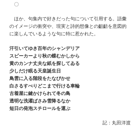
〇
ほか、句集内で好きだった句について引用する。語彙
のイメージの衝突や、現実と詩的想像との齟齬を意図的
に楽しんでいるような句に特に惹かれた。
汗引いてゆき百年のシャンデリア
スピーカーより秋の蝶むかしから
黄のカンナ丈夫な紙を探してゐる
少しだけ眠る天皇誕生日
鳥雲に入る階段をたなびかせ
白さるすべりどこまで行ける車輪
古着屋に鍵かけられて冬の鳥
透明な洗濯ばさみ雪降るなか
短日の発泡スチロールを運ぶ
記：丸田洋渡