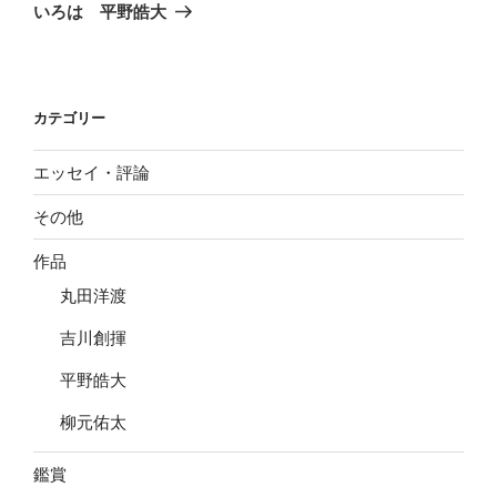
の
ー
いろは 平野皓大
投
シ
稿
ョ
ン
カテゴリー
エッセイ・評論
その他
作品
丸田洋渡
吉川創揮
平野皓大
柳元佑太
鑑賞