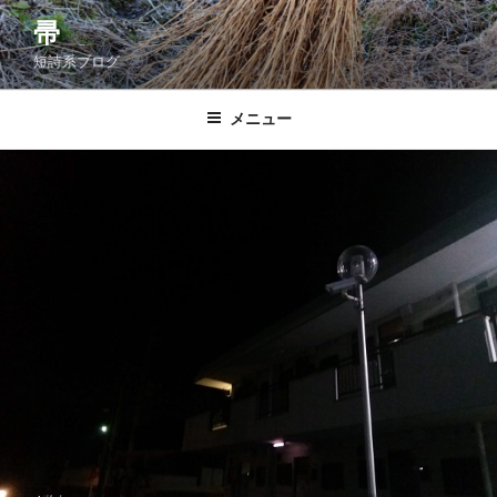
コ
帚
ン
短詩系ブログ
テ
ン
ツ
メニュー
へ
ス
キ
ッ
プ