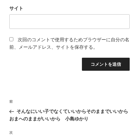
サイト
次回のコメントで使用するためブラウザーに自分の名
前、メールアドレス、サイトを保存する。
投
前
前
稿
の
そんなにいい子でなくていいからそのままでいいから
ナ
投
おまへのままがいいから 小島ゆかり
ビ
稿
ゲ
次
次