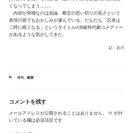
くなってしまう……。
内容が滑稽なのは勿論、断定の思い切りの良さという
表現の面でもおかしみが滲んでいる。だんだん「忍者は
二時に眠くなる」というタイトルのB級時代劇コメディー
があるような気がしてきた。
記：吉川
カ
俳句
、
鑑賞
テ
ゴ
リ
ー
コメントを残す
メールアドレスが公開されることはありません。
※
が付
いている欄は必須項目です