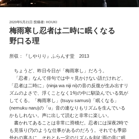
投
2020年5月21日
投稿者:
HOUKI
稿
梅雨寒し忍者は二時に眠くなる
日:
野口る理
所収：『しやりり』ふらんす堂 2013
ちょうど、昨日今日が「梅雨寒し」だろう。
「忍者」なんて俳句では中々見かけない語だけれど、
「忍者は二時に」(ninja wa niji ni)の音の反復が生み出すリ
ズムのよさで、浮くことなく1句の中に馴染んでいる気が
してくる。「梅雨寒し」(tsuyu samusi)「眠くなる」
(nemuku naru)の「u」音の連なりもリズムを生んでいる
かもしれない。声に出して読むと非常に楽しい。
書かれてあることは非常に滑稽だ。忍者には深夜2時で
も見張り(?)のような仕事があるのだろう。それでも季節
外れの寒さに、それとも一定のリズムを刻む雨の音に眠