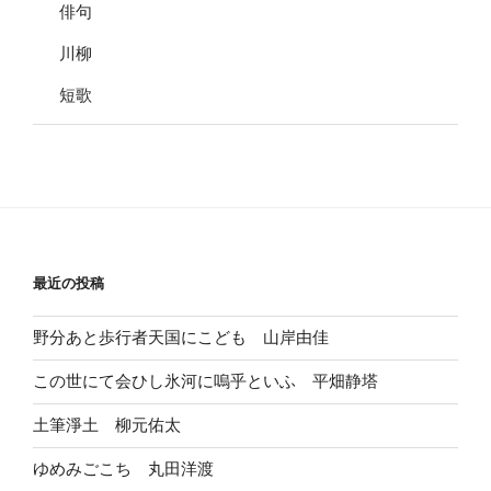
俳句
川柳
短歌
最近の投稿
野分あと歩行者天国にこども 山岸由佳
この世にて会ひし氷河に嗚乎といふ 平畑静塔
土筆淨土 柳元佑太
ゆめみごこち 丸田洋渡