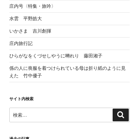
庄内号〈特集・旅吟〉
水雲 平野皓大
いかさま 吉川創揮
庄内旅行記
ひらがなをくづせしやうに囀れり 藤田湘子
係の人に喪服を着つけられている母は折り紙のように見
えた 竹中優子
サイト内検索
検
検
索
索:
過去の記事