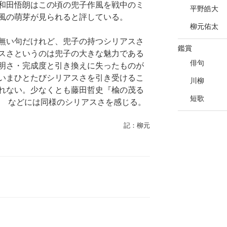
和田悟朗はこの頃の兜子作風を戦中のミ
平野皓大
風の萌芽が見られると評している。
柳元佑太
無い句だけれど、兜子の持つシリアスさ
鑑賞
スさというのは兜子の大きな魅力である
俳句
明さ・完成度と引き換えに失ったものが
いまひとたびシリアスさを引き受けるこ
川柳
れない。少なくとも藤田哲史『楡の茂る
短歌
0 などには同様のシリアスさを感じる。
記：柳元