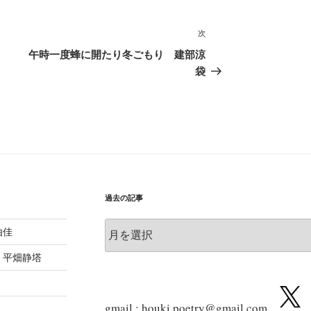
次
次
の
午時一度蜂に開たり冬ごもり 建部涼
投
袋
稿
過去の記事
過
由佳
去
の
 平畑静塔
記
事
gmail : houki.poetry@gmail.com