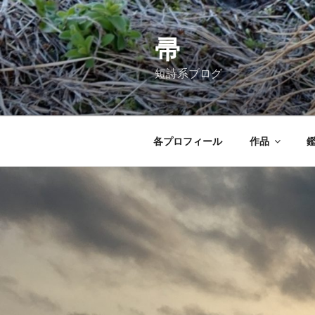
コ
ン
テ
帚
ン
短詩系ブログ
ツ
へ
ス
キ
各プロフィール
作品
ッ
プ