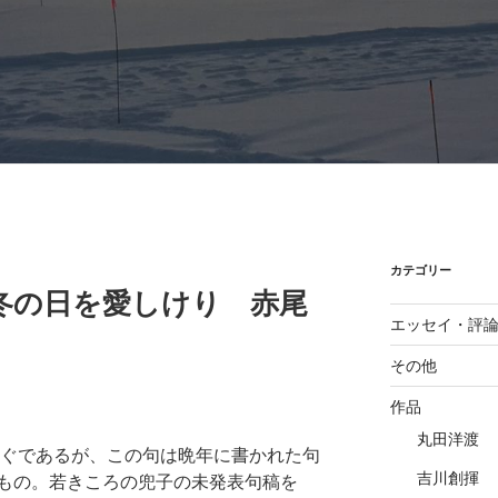
カテゴリー
冬の日を愛しけり 赤尾
エッセイ・評
その他
作品
丸田洋渡
すぐであるが、この句は晩年に書かれた句
吉川創揮
もの。若きころの兜子の未発表句稿を