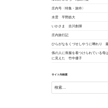
庄内号〈特集・旅吟〉
水雲 平野皓大
いかさま 吉川創揮
庄内旅行記
ひらがなをくづせしやうに囀れり 
係の人に喪服を着つけられている母
に見えた 竹中優子
サイト内検索
検
索: