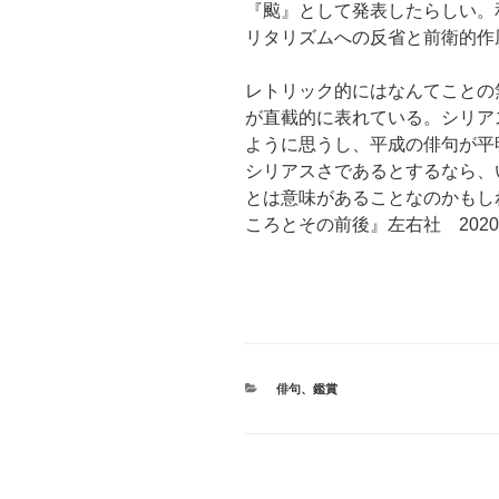
『䬃』として発表したらしい。
リタリズムへの反省と前衛的作
レトリック的にはなんてことの
が直截的に表れている。シリア
ように思うし、平成の俳句が平
シリアスさであるとするなら、
とは意味があることなのかもし
ころとその前後』左右社 202
カ
俳句
、
鑑賞
テ
ゴ
リ
ー