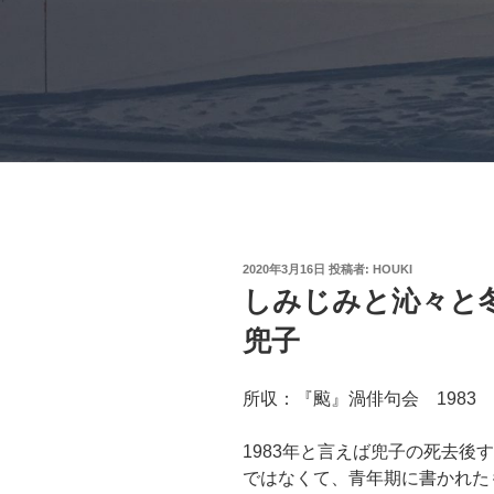
投
2020年3月16日
投稿者:
HOUKI
稿
しみじみと沁々と
日:
兜子
所収：『䬃』渦俳句会 1983
1983年と言えば兜子の死去後
ではなくて、青年期に書かれた