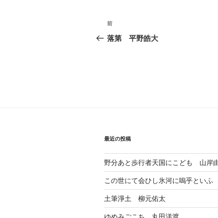
投
前
前
稿
の
落第 平野皓大
投
ナ
稿
ビ
ゲ
ー
シ
ョ
最近の投稿
ン
野分あと歩行者天国にこども 山岸
この世にて会ひし氷河に嗚乎といふ
土筆淨土 柳元佑太
ゆめみごこち 丸田洋渡