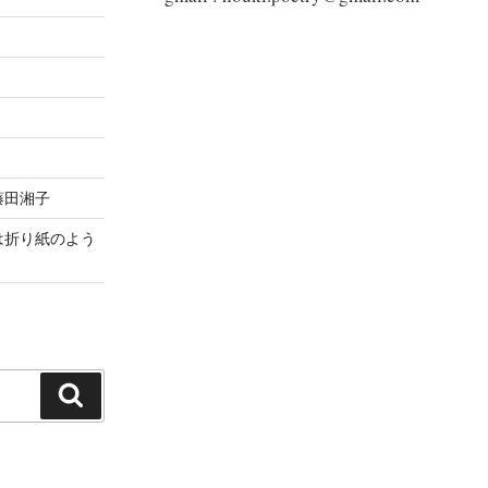
藤田湘子
は折り紙のよう
検
索