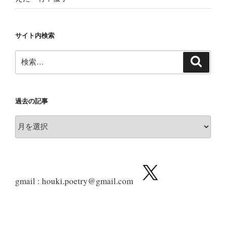
サイト内検索
検
検
索
索:
過去の記事
過
去
の
記
事
gmail : houki.poetry@gmail.com