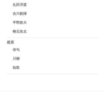
丸田洋渡
吉川創揮
平野皓大
柳元佑太
鑑賞
俳句
川柳
短歌