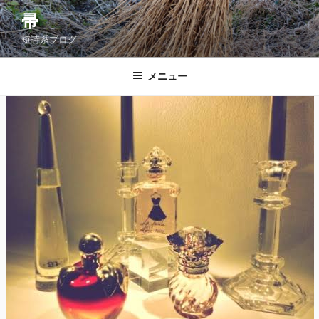
コ
帚
ン
短詩系ブログ
テ
ン
ツ
メニュー
へ
ス
キ
ッ
プ