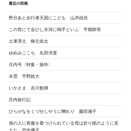
最近の投稿
野分あと歩行者天国にこども 山岸由佳
この世にて会ひし氷河に嗚乎といふ 平畑静塔
土筆淨土 柳元佑太
ゆめみごこち 丸田洋渡
庄内号〈特集・旅吟〉
水雲 平野皓大
いかさま 吉川創揮
庄内旅行記
ひらがなをくづせしやうに囀れり 藤田湘子
係の人に喪服を着つけられている母は折り紙のように見
えた 竹中優子