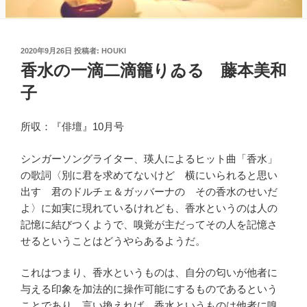
投
2020年9月26日
投稿者:
HOUKI
稿
香水の一滴二滴籠りゐる 藤本美和
日:
子
所収：『俳壇』10月号
シンガーソングライター、瑛人によるヒット曲「香水」
の歌詞〈別に君を求めてないけど 横にいられると思い
出す 君のドルチェ＆ガッバーナの その香水のせいだ
よ〉に如実に現れているけれども、香水というのは人の
記憶に結びつくようで、嗅覚が主だってその人を記憶さ
せるということはどうやらあるようだ。
これはつまり、香水というものは、自分の匂いが他者に
与える印象を加法的に操作可能にするものであるという
ことであり、言い換えれば、香水というものは他者に嗅