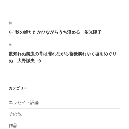
投
前
前
稿
の
秋の蜂たたかひながらうち澄める 依光陽子
ナ
投
ビ
稿
次
次
ゲ
の
数知れぬ爬虫の背は濡れながら薔薇腐れゆく垣をめぐり
投
ー
ぬ 大野誠夫
稿
シ
ョ
ン
カテゴリー
エッセイ・評論
その他
作品