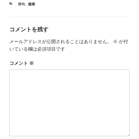
カ
俳句
、
鑑賞
テ
ゴ
リ
ー
コメントを残す
メールアドレスが公開されることはありません。
※
が付
いている欄は必須項目です
コメント
※