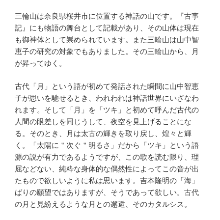
三輪山は奈良県桜井市に位置する神話の山です。『古事
記』にも物語の舞台として記載があり、その山体は現在
も御神体として崇められています。また三輪山は山中智
恵子の研究の対象でもありました。その三輪山から、月
が昇ってゆく。
古代「月」という語が初めて発話された瞬間に山中智恵
子が思いを馳せるとき、われわれは神話世界にいざなわ
れます。そして「月」を「ツキ」と初めて呼んだ古代の
人間の眼差しを同じうして、夜空を見上げることにな
る。そのとき、月は太古の輝きを取り戻し、煌々と輝
く。「太陽に＂次ぐ＂明るさ」だから「ツキ」という語
源の説が有力であるようですが、この歌を読む限り、理
屈などない、純粋な身体的な偶然性によってこの音が出
たもので欲しいように私は思います。吉本隆明の「海」
ばりの願望ではありますが、そうであって欲しい。古代
の月と見紛えるような月との邂逅、そのカタルシス。