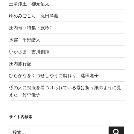
土筆淨土 柳元佑太
ゆめみごこち 丸田洋渡
庄内号〈特集・旅吟〉
水雲 平野皓大
いかさま 吉川創揮
庄内旅行記
ひらがなをくづせしやうに囀れり 藤田湘子
係の人に喪服を着つけられている母は折り紙のように見
えた 竹中優子
サイト内検索
検
検