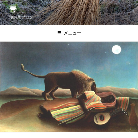
コ
帚
ン
短詩系ブログ
テ
ン
ツ
メニュー
へ
ス
キ
ッ
プ