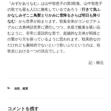
『みずかありなむ』は山中智恵子の第3歌集。山中智恵子
の歌でも最も人口に膾炙しているであろう〈
行きて負ふ
かなしみぞここ鳥髪とりかみに雪降るさらば明日も降り
なむ
〉から世界が始まります。歌集全体がコンセプチュ
アルに古典神話世界に遡行しつつ、水底で酸素を吸い込
むように、非常に逆説的な形で、超越的な主体が戦後と
の繋がり方を探っているように思われます。耽美的なの
だけれども趣味的でないという歌いぶりというのは、短
歌史における一つの頂点でしょう。
記：柳元
カ
短歌
、
鑑賞
テ
ゴ
リ
ー
コメントを残す