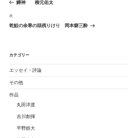
の
鱒神 柳元佑太
ナ
投
ビ
稿
次
次
ゲ
の
乾鮭の余寒の頭残りけり 岡本癖三酔
投
ー
稿
シ
ョ
カテゴリー
ン
エッセイ・評論
その他
作品
丸田洋渡
吉川創揮
平野皓大