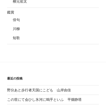
柳元佑太
鑑賞
俳句
川柳
短歌
最近の投稿
野分あと歩行者天国にこども 山岸由佳
この世にて会ひし氷河に嗚乎といふ 平畑静塔