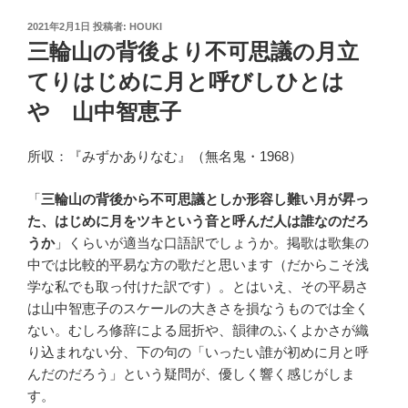
投
2021年2月1日
投稿者:
HOUKI
稿
三輪山の背後より不可思議の月立
日:
てりはじめに月と呼びしひとは
や 山中智恵子
所収：『みずかありなむ』（無名鬼・1968）
「
三輪山の背後から不可思議としか形容し難い月が昇っ
た、はじめに月をツキという音と呼んだ人は誰なのだろ
うか
」くらいが適当な口語訳でしょうか。掲歌は歌集の
中では比較的平易な方の歌だと思います（だからこそ浅
学な私でも取っ付けた訳です）。とはいえ、その平易さ
は山中智恵子のスケールの大きさを損なうものでは全く
ない。むしろ修辞による屈折や、韻律のふくよかさが織
り込まれない分、下の句の「いったい誰が初めに月と呼
んだのだろう」という疑問が、優しく響く感じがしま
す。