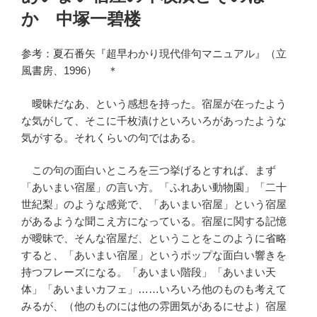
日:
か 中塚一碧楼
参考：夏石番矢『超早わかり現代俳句マニュアル』（立
風書房、1996） ＊
曖昧だなあ、という感想を持った。宿屋が在ったよう
な気がして、そこに千枚漬けといろいろがあったような
気がする。それくらいの句ではある。
この句の面白いところを三つ挙げるとすれば、まず
「あいまい宿屋」の言い方。「ふれあい動物園」「二十
世紀梨」のような感覚で、「あいまい宿屋」という宿屋
があるような聞こえ方になっている。宿屋に関する記憶
が曖昧で、そんな宿屋だ、ということをこのように省略
すると、「あいまい宿屋」というポップな面白い響きを
持つフレーズになる。「あいまい階段」「あいまい天
体」「あいまいカフェ」……いろいろ他のものも考えて
みるが、（他のものには他の雰囲気があるにせよ）宿屋