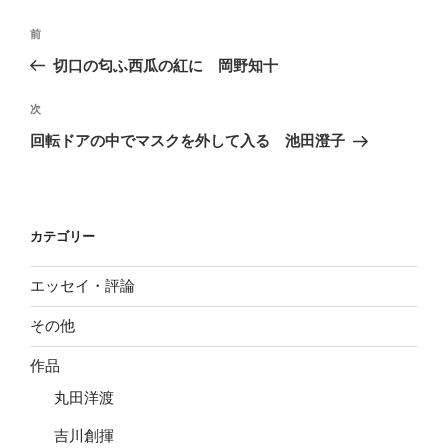
投
前
前
稿
の
切口の匂ふ西瓜の紅に 岡野知十
ナ
投
ビ
稿
次
次
ゲ
の
回転ドアの中でマスクを外して入る 池田澄子
投
ー
稿
シ
ョ
カテゴリー
ン
エッセイ・評論
その他
作品
丸田洋渡
吉川創揮