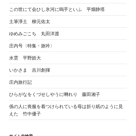
この世にて会ひし氷河に嗚乎といふ 平畑静塔
土筆淨土 柳元佑太
ゆめみごこち 丸田洋渡
庄内号〈特集・旅吟〉
水雲 平野皓大
いかさま 吉川創揮
庄内旅行記
ひらがなをくづせしやうに囀れり 藤田湘子
係の人に喪服を着つけられている母は折り紙のように見
えた 竹中優子