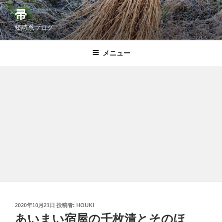
コ
帚
ン
短詩系ブログ
テ
ン
ツ
メニュー
へ
ス
キ
ッ
プ
投
2020年10月21日
投稿者:
HOUKI
稿
あいまい宿屋の千枚漬とそのほ