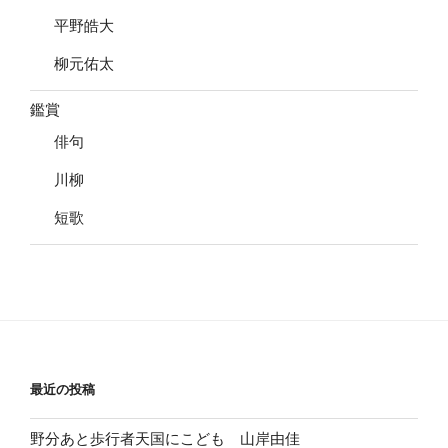
平野皓大
柳元佑太
鑑賞
俳句
川柳
短歌
最近の投稿
野分あと歩行者天国にこども 山岸由佳