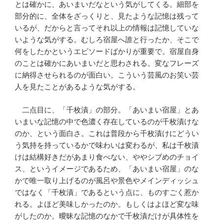
とは確かに、あいまいだなという気がしてくる。細部を
部分的に、全体をざっくりと、見たような記憶は残って
いるが、だからと言ってそれ以上の情報は記憶していな
いような気がする。むしろ宿屋へ誰と行ったか、そこで
何をしたかというエピソードばかりが重要で。宿屋自身
のことは確かにあいまいだと思わされる。変なフレーズ
に納得させられるのが面白い。こういう芸風のお笑い芸
人を見たことがあるような気がする。
二点目に、「千枚漬」の部分。「あいまい宿屋」とあ
いまいな記憶の中で色濃く存在しているのが千枚漬けな
のか、という面白さ。これは普段から千枚漬けにどうい
う気持を持っているかで味わいは変わるが、私は千枚漬
けは結構好きだがあまり食べない、ややシブめのチョイ
ス、というイメージであるため、「あいまい宿屋」のな
かで唯一取り上げるのが風呂や景色やメインディッシュ
ではなく「千枚漬」であるという点に、ものすごく惹か
れる。よほど美味しかったのか。もしくはよほど変な味
がしたのか。曖昧な記憶のなかで千枚漬だけが具体性を