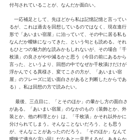
付与されていることが、なんだか面白い。
一応補足として、先ほどから私は記憶記憶と言ってい
るが、これは過去を回想しているのではなく、現在進行
形で「あいまい宿屋」に泊っていて、その中に居る私も
なんだか曖昧になってきた、という句とも読める。それ
もひとつの魅力的な読みかもしれないが、その場合「千
枚漬」の良さがやや減るかと思う（今目の前にあるから
言った、というより、回想の中でなぜか千枚漬けだけが
浮かんでくる異様さ、変てこさの方が、「あいまい宿
屋」のフレーズに近い面白さがあると判断したからであ
る）。私は回想の方で読みたい。
最後、三点目に、「とそのほか」の暈かし方の面白さ
がある。「あいまい宿屋」のなかのもの（装飾とか、外
装とか、他の料理とか）は、「千枚漬」かそれ以外かに
分けられてしまう。そんなことないだろう、とも思う
が、そんなことがあったのだろう。「そのほか」なんて
曖昧で適当な言い回しだなあと一見思えるが、あきらか