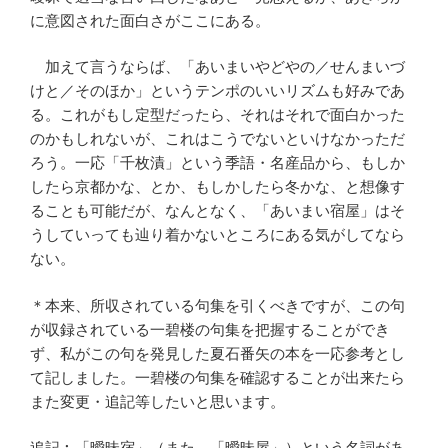
に意図された面白さがここにある。
加えて言うならば、「あいまいやどやの／せんまいづ
けと／そのほか」というテンポのいいリズムも好みであ
る。これがもし定型だったら、それはそれで面白かった
のかもしれないが、これはこうでないといけなかっただ
ろう。一応「千枚漬」という季語・名産品から、もしか
したら京都かな、とか、もしかしたら冬かな、と想像す
ることも可能だが、なんとなく、「あいまい宿屋」はそ
うしていっても辿り着かないところにある気がしてなら
ない。
＊本来、所収されている句集を引くべきですが、この句
が収録されている一碧楼の句集を把握することができ
ず、私がこの句を発見した夏石番矢の本を一応参考とし
て記しました。一碧楼の句集を確認することが出来たら
また変更・追記等したいと思います。
追記︰「曖昧宿」（また、「曖昧屋」）という名詞があ