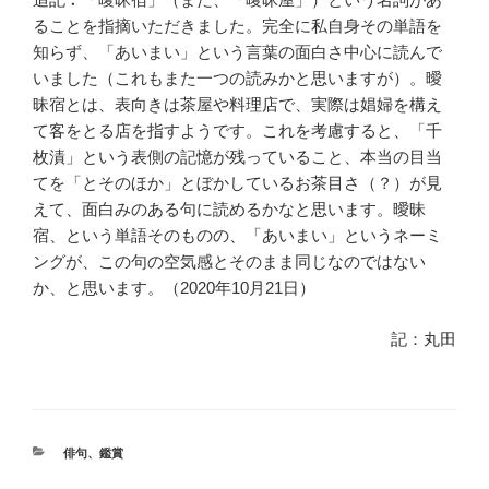
ることを指摘いただきました。完全に私自身その単語を
知らず、「あいまい」という言葉の面白さ中心に読んで
いました（これもまた一つの読みかと思いますが）。曖
昧宿とは、表向きは茶屋や料理店で、実際は娼婦を構え
て客をとる店を指すようです。これを考慮すると、「千
枚漬」という表側の記憶が残っていること、本当の目当
てを「とそのほか」とぼかしているお茶目さ（？）が見
えて、面白みのある句に読めるかなと思います。曖昧
宿、という単語そのものの、「あいまい」というネーミ
ングが、この句の空気感とそのまま同じなのではない
か、と思います。（2020年10月21日）
記：丸田
カ
俳句
、
鑑賞
テ