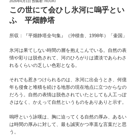
投
2026年6月1日
投稿者:
HOUKI
稿
この世にて会ひし氷河に嗚乎とい
日:
ふ 平畑静塔
所収：『平畑静塔全句集』（沖積舎、1998年）「壷国」
氷河は果てしない時間の層を抱えこんでいる。自然の表
情や彩りは脱色されて、河のひろがりは濃淡であらわさ
れるくらいの乏しい色彩となる。
それでも惹きつけられるのは、氷河に出会うとき、何億
年も侵食と堆積を続ける地形の現在地点に立つからなの
だろう。自然の表情は脱色されていたとしても人工っぽ
さはなく、かえって自然というものをありありと示す。
嗚呼という詠嘆は、胸に迫ってくる自然の厚み、あるい
は時間の厚みに対して、最も誠実かつ率直な言葉だと思
う。