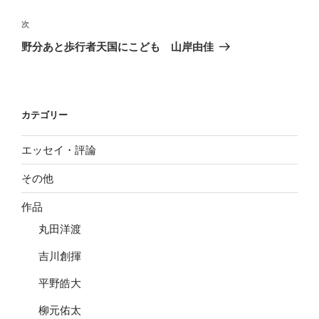
ナ
投
ビ
稿
次
次
ゲ
の
野分あと歩行者天国にこども 山岸由佳
投
ー
稿
シ
ョ
カテゴリー
ン
エッセイ・評論
その他
作品
丸田洋渡
吉川創揮
平野皓大
柳元佑太