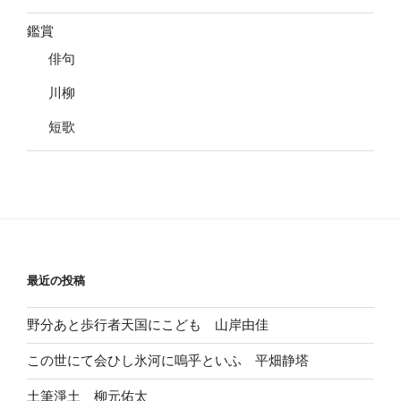
鑑賞
俳句
川柳
短歌
最近の投稿
野分あと歩行者天国にこども 山岸由佳
この世にて会ひし氷河に嗚乎といふ 平畑静塔
土筆淨土 柳元佑太