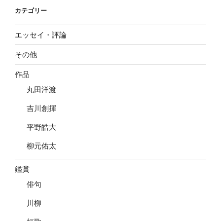
ン
カテゴリー
エッセイ・評論
その他
作品
丸田洋渡
吉川創揮
平野皓大
柳元佑太
鑑賞
俳句
川柳