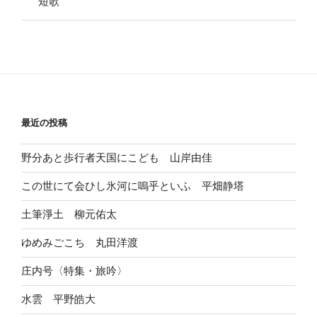
短歌
最近の投稿
野分あと歩行者天国にこども 山岸由佳
この世にて会ひし氷河に嗚乎といふ 平畑静塔
土筆淨土 柳元佑太
ゆめみごこち 丸田洋渡
庄内号〈特集・旅吟〉
水雲 平野皓大