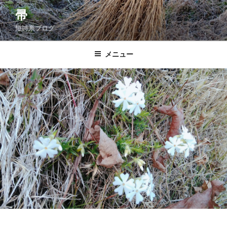
コ
帚
ン
短詩系ブログ
テ
ン
ツ
メニュー
へ
ス
キ
ッ
プ