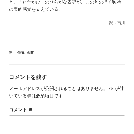
と、「たたかひ」のひらがな表記が、この句の描く独特
の美的感覚を支えている。
記：吉川
カ
俳句
、
鑑賞
テ
ゴ
リ
ー
コメントを残す
メールアドレスが公開されることはありません。
※
が付
いている欄は必須項目です
コメント
※