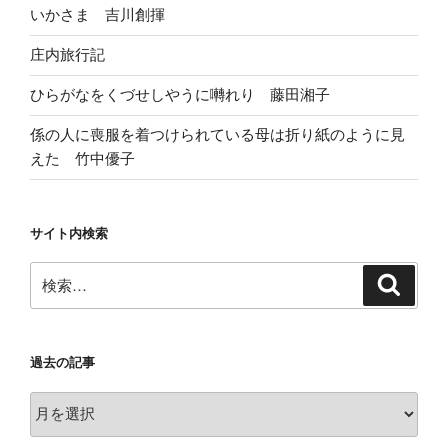
いかさま 吉川創揮
庄内旅行記
ひらがなをくづせしやうに囀れり 藤田湘子
係の人に喪服を着つけられている母は折り紙のように見
えた 竹中優子
サイト内検索
検
検
索
索:
過去の記事
過
去