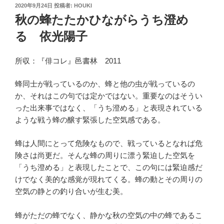
投
2020年9月24日
投稿者:
HOUKI
稿
秋の蜂たたかひながらうち澄め
日:
る 依光陽子
所収：『俳コレ』邑書林 2011
蜂同士が戦っているのか、蜂と他の虫が戦っているの
か、それはこの句では定かではない。重要なのはそうい
った出来事ではなく、「うち澄める」と表現されている
ような戦う蜂の醸す緊張した空気感である。
蜂は人間にとって危険なもので、戦っているとなれば危
険さは尚更だ。そんな蜂の周りに漂う緊迫した空気を
「うち澄める」と表現したことで、この句には緊迫感だ
けでなく美的な感覚が現れてくる。蜂の動とその周りの
空気の静との釣り合いが生む美。
蜂がただの蜂でなく、静かな秋の空気の中の蜂であるこ