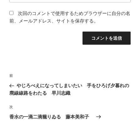
次回のコメントで使用するためブラウザーに自分の名
前、メールアドレス、サイトを保存する。
投
前
前
稿
の
やじろべえになってしまいたい 手をひろげ夕暮れの
ナ
投
廃線線路をわたる 早川志織
ビ
稿
ゲ
次
次
の
ー
香水の一滴二滴籠りゐる 藤本美和子
投
シ
稿
ョ