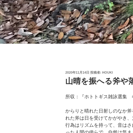
投
2020年11月14日
投稿者:
HOUKI
稿
山晴を振へる斧や
日:
所収：『ホトトギス雑詠選集 冬
からりと晴れた日射しのなか斧
れた斧は日を受けてかがやき、
行為はリズムを持って、音はさ
った人間の傍らで、自然は気ま