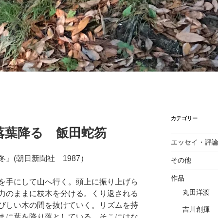
カテゴリー
落葉降る 飯田蛇笏
エッセイ・評
』(朝日新聞社 1987）
その他
作品
を手にして山へ行く。頭上に振り上げら
丸田洋渡
力のままに枝木を分ける。くり返される
びしい木の間を抜けていく。リズムを持
吉川創揮
まに葉を降り落としている。そこにはな