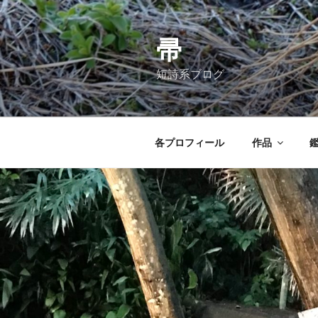
コ
ン
テ
帚
ン
短詩系ブログ
ツ
へ
ス
キ
各プロフィール
作品
ッ
プ