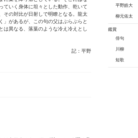
平野皓大
っていく身体に坦々とした動作、乾いて
、その対比が日射しで明瞭となる。龍太
柳元佑太
く」があるが、この句の父はぶらぶらと
とは異なる、落葉のような冷え冷えとし
鑑賞
俳句
川柳
記：平野
短歌