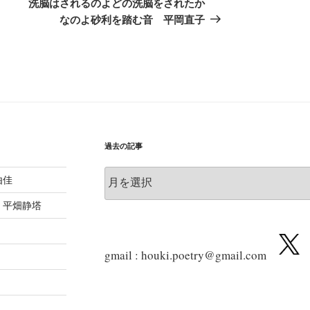
の
洗脳はされるのよどの洗脳をされたか
投
なのよ砂利を踏む音 平岡直子
稿
過去の記事
過
由佳
去
の
 平畑静塔
記
事
gmail : houki.poetry@gmail.com