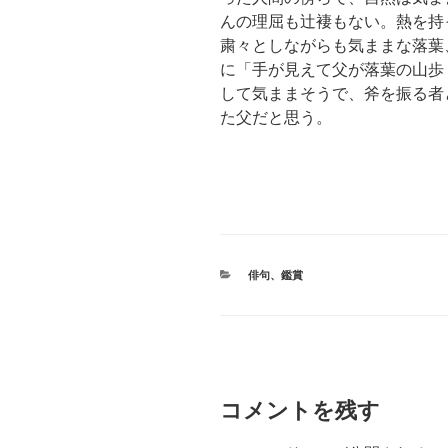
んの理屈も辻褄もない。熱を持
粛々としながらも気ままな落葉
に「手が見えて父が落葉の山歩
して気ままそうで、斧を振る者
た父だと思う。
カ
俳句
、
鑑賞
テ
ゴ
リ
ー
コメントを残す