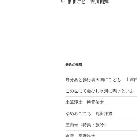
稿
の
ままごと 吉川創揮
投
ナ
稿
ビ
ゲ
ー
シ
ョ
最近の投稿
ン
野分あと歩行者天国にこども 山岸
この世にて会ひし氷河に嗚乎といふ
土筆淨土 柳元佑太
ゆめみごこち 丸田洋渡
庄内号〈特集・旅吟〉
水雲 平野皓大