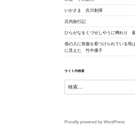
いかさま 吉川創揮
庄内旅行記
ひらがなをくづせしやうに囀れり 
係の人に喪服を着つけられている母
に見えた 竹中優子
サイト内検索
検
索:
Proudly powered by WordPress