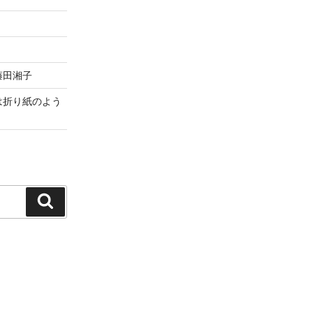
藤田湘子
は折り紙のよう
検
索