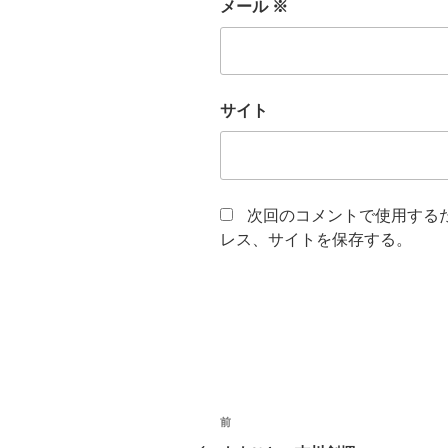
メール
※
サイト
次回のコメントで使用する
レス、サイトを保存する。
投
前
前