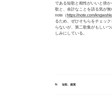
である短歌と相性がいいと傍か
歌と、余計なことを語る気が無
note（
https://note.com/kngwshk/
るため、ぜひそちらをチェック
らないが、第二歌集がもしいつ
しみにしている。
カ
短歌
、
鑑賞
テ
ゴ
リ
ー