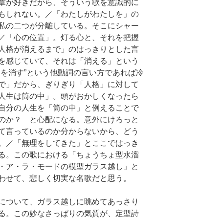
章が好きだから、そういう歌を意識的に
もしれない。／「わたしがわたしを」の
私の二つが分離している。そこにシャー
／「心の位置」。灯る心と、それを把握
人格が消えるまで」のはっきりとした言
を感じていて、それは「消える」という
格を消す”という他動詞の言い方であれば冷
で」だから、ぎりぎり「人格」に対して
人生は筒の中」。頭がおかしくなったら
自分の人生を「筒の中」と例えることで
のか？ と心配になる。意外にけろっと
て言っているのか分からないから、どう
。／「無理をしてきた」とここではっき
る。この歌における「ちょうちょ型水溜
・ア・ラ・モードの模型ガラス越し」と
わせて、悲しく切実な名歌だと思う。
について、ガラス越しに眺めてあっさり
る。この妙なさっぱりの気質が、定型詩