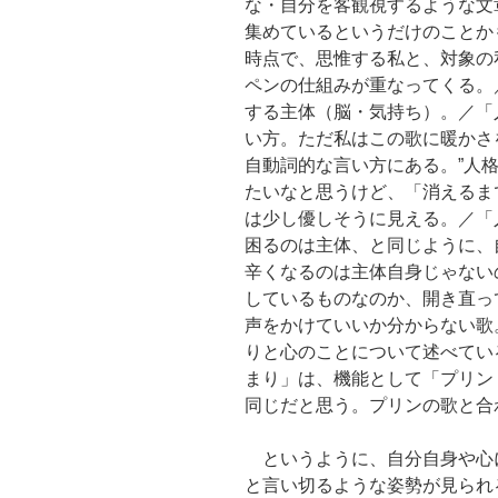
な・自分を客観視するような文
集めているというだけのことか
時点で、思惟する私と、対象の
ペンの仕組みが重なってくる。
する主体（脳・気持ち）。／「
い方。ただ私はこの歌に暖かさ
自動詞的な言い方にある。”人
たいなと思うけど、「消えるま
は少し優しそうに見える。／「
困るのは主体、と同じように、
辛くなるのは主体自身じゃない
しているものなのか、開き直っ
声をかけていいか分からない歌
りと心のことについて述べてい
まり」は、機能として「プリン
同じだと思う。プリンの歌と合
というように、自分自身や心
と言い切るような姿勢が見られ