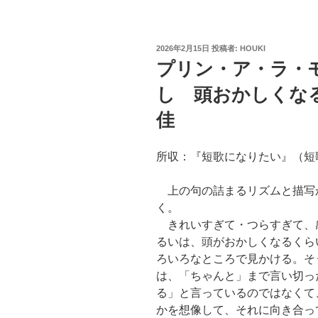
投
2026年2月15日
投稿者:
HOUKI
稿
プリン・ア・ラ・
日:
し 頭おかしくな
佳
所収：『短歌になりたい』（短歌研
上の句の詰まるリズムと描写
く。
きれいすぎて・つらすぎて、
るいは、頭がおかしくなるくら
ろいろなところで見かける。そ
は、「ちゃんと」まで言い切っ
る」と言っているのではなくて
かを想像して、それに向き合っ