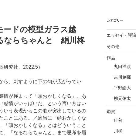
カテゴリー
モードの模型ガラス越
エッセイ・評
るならちゃんと 絹川柊
その他
作品
丸田洋渡
究社、2022.5）
吉川創揮
から、刺すように下の句が広がってい
平野皓大
感情が極まって「頭おかしくなる」、あ
柳元佑太
い感情がいっぱいだ、という言い方はい
ういう表現からこの歌が突出しているの
鑑賞
たことにある。／適当に「頭おかしくな
俳句
、「頭おかしくなる」とはどういうこと
川柳
て、「なるならちゃんと」まで思考を届