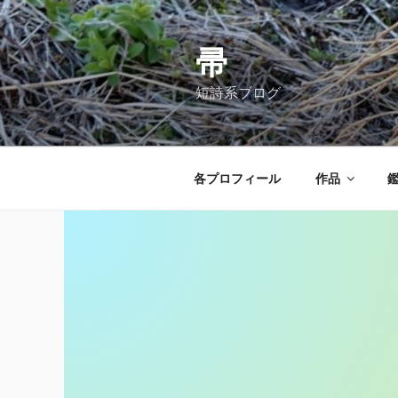
コ
ン
テ
帚
ン
短詩系ブログ
ツ
へ
ス
キ
各プロフィール
作品
ッ
プ