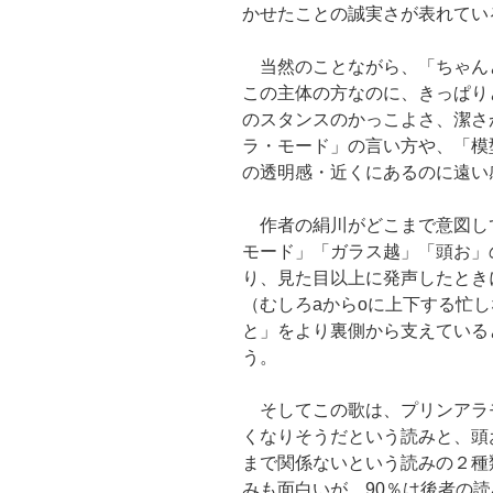
かせたことの誠実さが表れてい
当然のことながら、「ちゃん
この主体の方なのに、きっぱり
のスタンスのかっこよさ、潔さ
ラ・モード」の言い方や、「模
の透明感・近くにあるのに遠い
作者の絹川がどこまで意図し
モード」「ガラス越」「頭お」の
り、見た目以上に発声したとき
（むしろaからoに上下する忙
と」をより裏側から支えている
う。
そしてこの歌は、プリンアラ
くなりそうだという読みと、頭
まで関係ないという読みの２種
みも面白いが、90％は後者の