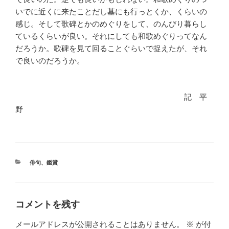
いでに近くに来たことだし墓にも行っとくか、くらいの
感じ。そして歌碑とかのめぐりをして、のんびり暮らし
ているくらいが良い。それにしても和歌めぐりってなん
だろうか。歌碑を見て回ることぐらいで捉えたが、それ
で良いのだろうか。
記 平
野
カ
俳句
、
鑑賞
テ
ゴ
リ
ー
コメントを残す
メールアドレスが公開されることはありません。
※
が付