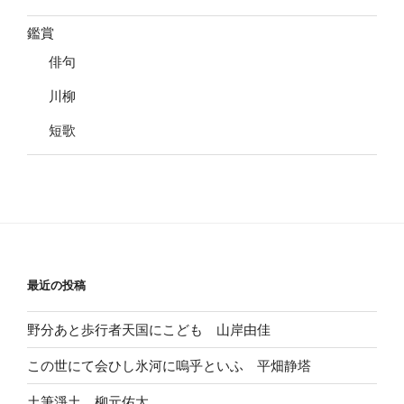
鑑賞
俳句
川柳
短歌
最近の投稿
野分あと歩行者天国にこども 山岸由佳
この世にて会ひし氷河に嗚乎といふ 平畑静塔
土筆淨土 柳元佑太