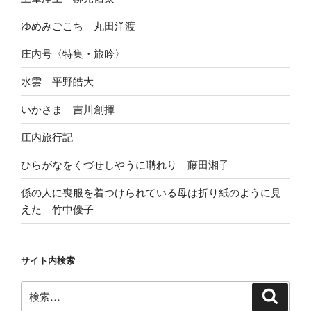
ゆめみごこち 丸田洋渡
庄内号〈特集・旅吟〉
水雲 平野皓大
いかさま 吉川創揮
庄内旅行記
ひらがなをくづせしやうに囀れり 藤田湘子
係の人に喪服を着つけられている母は折り紙のように見
えた 竹中優子
サイト内検索
検
検
索
索: