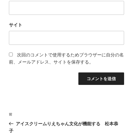
サイト
次回のコメントで使用するためブラウザーに自分の名
前、メールアドレス、サイトを保存する。
投
前
前
稿
の
アイスクリームりえちゃん文化が機能する 松本恭
ナ
投
子