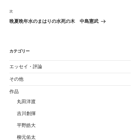
ビ
稿
ゲ
次
次
の
ー
晩夏晩年水のまはりの水死の木 中島憲武
投
シ
稿
ョ
ン
カテゴリー
エッセイ・評論
その他
作品
丸田洋渡
吉川創揮
平野皓大
柳元佑太