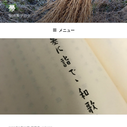
コ
帚
ン
短詩系ブログ
テ
ン
ツ
メニュー
へ
ス
キ
ッ
プ