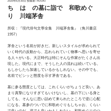
投
2020年6月30日
投稿者:
HOUKI
稿
ちゝはゝの墓に詣でゝ和歌めぐ
日:
り 川端茅舎
所収：『現代俳句文學全集 川端茅舎集』（角川書店
1957）
茅舎という名前が好きだ。新しいスタイルが求められて
いく時代の反動から、忘れられていく物事へ思いを寄せ
る人々がいる。大正時代は特にそんな作家がたくさん出
現した。現代にまで、そうした人の流れは続いている。
もしかしたら加速しているかもしれない。その中でも、
名前でビシッと態度を示す茅舎である。
墓に参る態度としては、これくらいがちょうど良い。あ
まり真摯になりすぎてもいけないし、墓の下にいる身と
しても、そんなに思い詰めて来られたところで逆に心配
になる。墓参のついでに和歌めぐりもしちゃお、くらい
で良いのだ。逆でも良いかもしれない。和歌めぐりのつ