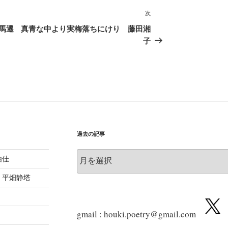
次
次
の
馬遷
真青な中より実梅落ちにけり 藤田湘
投
子
稿
過去の記事
過
由佳
去
の
 平畑静塔
記
事
gmail : houki.poetry@gmail.com