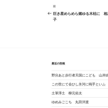
投
前
前
稿
の
巨き星めらめら燃ゆる木枯に 相
投
子
ナ
稿
ビ
ゲ
ー
シ
ョ
最近の投稿
ン
野分あと歩行者天国にこども 山岸
この世にて会ひし氷河に嗚乎といふ
土筆淨土 柳元佑太
ゆめみごこち 丸田洋渡