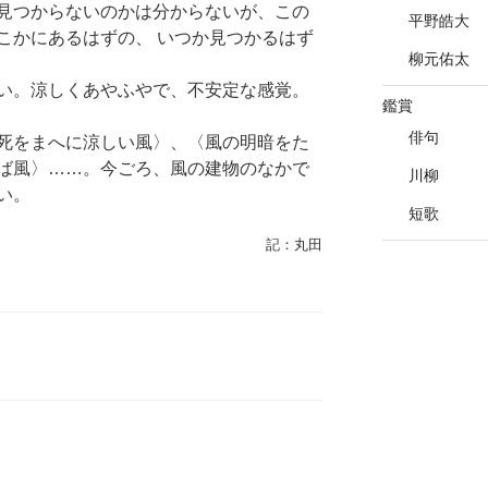
見つからないのかは分からないが、この
平野皓大
こかにあるはずの、 いつか見つかるはず
柳元佑太
い。涼しくあやふやで、不安定な感覚。
鑑賞
俳句
死をまへに涼しい風〉、〈風の明暗をた
ば風〉……。今ごろ、風の建物のなかで
川柳
い。
短歌
記：丸田