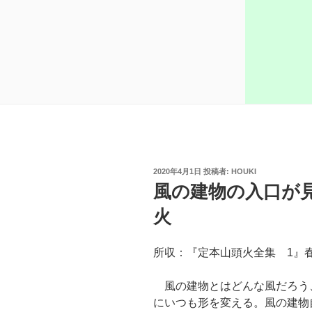
投
2020年4月1日
投稿者:
HOUKI
稿
風の建物の入口が
日:
火
所収：『定本山頭火全集 1』春
風の建物とはどんな風だろう
にいつも形を変える。風の建物