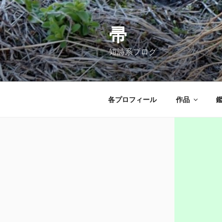
コ
ン
テ
帚
ン
短詩系ブログ
ツ
へ
ス
キ
各プロフィール
作品
ッ
プ