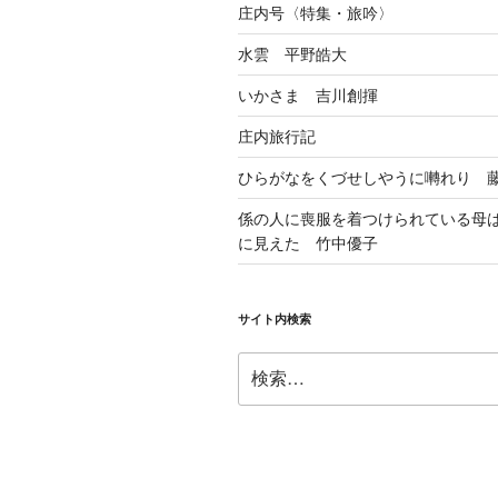
庄内号〈特集・旅吟〉
水雲 平野皓大
いかさま 吉川創揮
庄内旅行記
ひらがなをくづせしやうに囀れり 
係の人に喪服を着つけられている母
に見えた 竹中優子
サイト内検索
検
索: