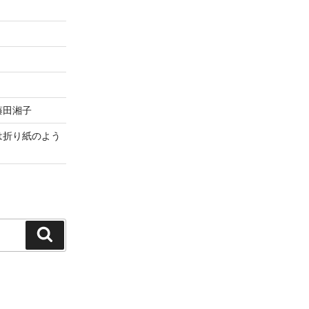
藤田湘子
は折り紙のよう
検
索