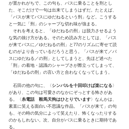
が置かれがちで、この句も、バスに乗ることを刑とし
た、そこだけで一句は出来てしまうはずだ。たとえば、
「バスが来てバスにゆだねるという刑」など。こうする
と一気に「刑」のシャープな切れ味が強まる。
それを考えると、「ゆだねるの刑」は脱力させるよう
な気の抜け方がある。そのため読み方としては、「バス
が来てバスに／ゆだねるの刑」と77のリズムに寄せて読
むのがより合っているだろうと思う。「バスが来て／バ
スにゆだねる／の刑」としてしまうと、先ほど述べた
「刑」の着地・認識のシャープさが際立ってしまって、
「ゆだねるの刑」の言い方と合わなくなってしまう。
石田の他の句に、〈
シンバルを十回叩けば楽になる
〉
があり、この句は可愛さのなかにぞっとする怖さがあ
る。〈
糸電話 鞍馬天狗はひとりでいます
〉なんかは、
素直に笑える面白い不思議な作品。「バスが来て」の句
も、その時の気分によって笑えたり、怖くなったりする
のかもしれない。次、自分がバスに乗るときに期待であ
る。