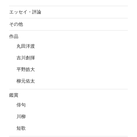
エッセイ・評論
その他
作品
丸田洋渡
吉川創揮
平野皓大
柳元佑太
鑑賞
俳句
川柳
短歌