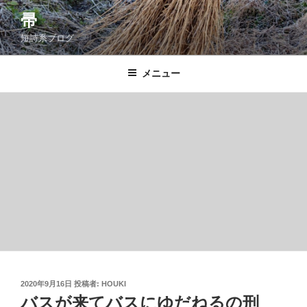
コ
帚
ン
短詩系ブログ
テ
ン
ツ
メニュー
へ
ス
キ
ッ
プ
投
2020年9月16日
投稿者:
HOUKI
稿
バスが来てバスにゆだねるの刑