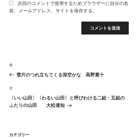
次回のコメントで使用するためブラウザーに自分の名
前、メールアドレス、サイトを保存する。
投
前
前
稿
の
雪片のつれ立ちてくる深空かな 高野素十
ナ
投
ビ
稿
次
次
ゲ
の
〈いい山田〉〈わるい山田〉と呼びわける二組・五組の
投
ー
ふたりの山田 大松達知
稿
シ
ョ
ン
カテゴリー