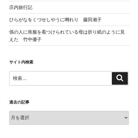
庄内旅行記
ひらがなをくづせしやうに囀れり 藤田湘子
係の人に喪服を着つけられている母は折り紙のように見
えた 竹中優子
サイト内検索
検
検
索
索:
過去の記事
過
去
の
記