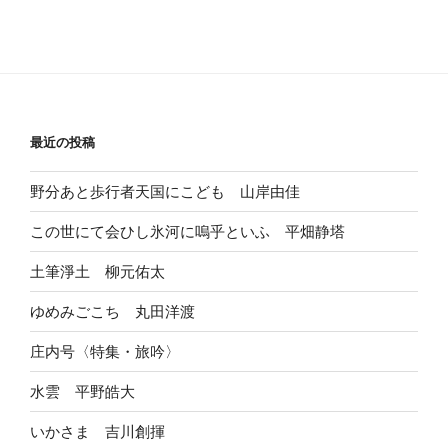
最近の投稿
野分あと歩行者天国にこども 山岸由佳
この世にて会ひし氷河に嗚乎といふ 平畑静塔
土筆淨土 柳元佑太
ゆめみごこち 丸田洋渡
庄内号〈特集・旅吟〉
水雲 平野皓大
いかさま 吉川創揮