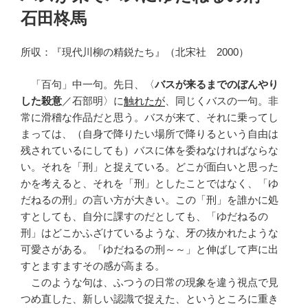
日:
石田柊馬
所収：『現代川柳の精鋭たち』（北宋社 2000）
「百句」中一句。先日、〈
バスが来るまでのぼんやり
した殺意
／石部明〉に
触れたが
、同じくバスの一句。非
常に滑稽な作品だと思う。バスが来て、それに乗ってし
まっては、（自身で降りたい場所で降りるという自由は
残されているにしても）バスに体を委ねなければならな
い。それを「刑」と捉えている。どこが面白いと思った
かを考えると、それを「刑」としたことではなく、「ゆ
だねるの刑」の言い方が大きい。この「刑」を誰かに処
すとしても、自分に課すのだとしても、「ゆだねるの
刑」はどこかふざけているような、牙の抜かれたような
可愛さがある。「ゆだねるの刑～～」と伸ばして声に出
すとますますその感が高まる。
このような句は、ふつうの日常の現象を違う視点で見
つめ直した、新しい認識で捉えた、というところに重き