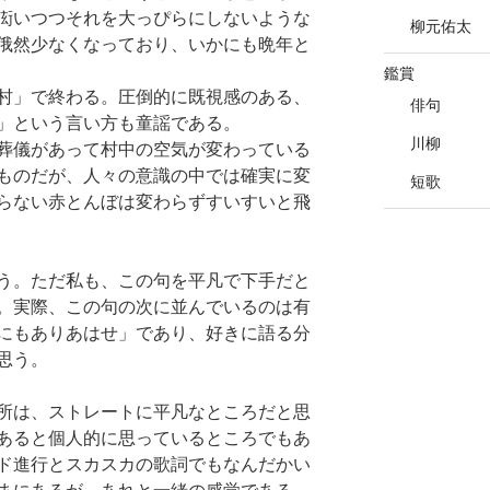
衒いつつそれを大っぴらにしないような
柳元佑太
俄然少なくなっており、いかにも晩年と
鑑賞
村」で終わる。圧倒的に既視感のある、
俳句
」という言い方も童謡である。
川柳
葬儀があって村中の空気が変わっている
ものだが、人々の意識の中では確実に変
短歌
らない赤とんぼは変わらずすいすいと飛
う。ただ私も、この句を平凡で下手だと
。実際、この句の次に並んでいるのは有
にもありあはせ」であり、好きに語る分
思う。
所は、ストレートに平凡なところだと思
あると個人的に思っているところでもあ
ド進行とスカスカの歌詞でもなんだかい