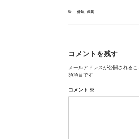
カ
俳句
、
鑑賞
テ
ゴ
リ
ー
コメントを残す
メールアドレスが公開されるこ
須項目です
コメント
※