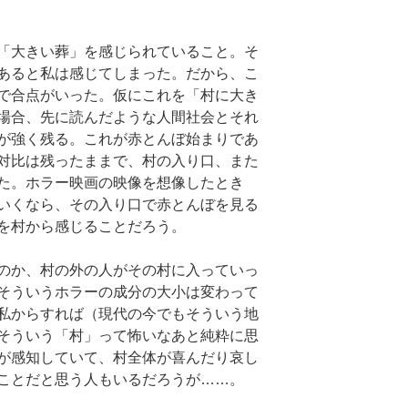
「大きい葬」を感じられていること。そ
あると私は感じてしまった。だから、こ
で合点がいった。仮にこれを「村に大き
場合、先に読んだような人間社会とそれ
が強く残る。これが赤とんぼ始まりであ
対比は残ったままで、村の入り口、また
た。ホラー映画の映像を想像したとき
いくなら、その入り口で赤とんぼを見る
を村から感じることだろう。
のか、村の外の人がその村に入っていっ
そういうホラーの成分の大小は変わって
私からすれば（現代の今でもそういう地
そういう「村」って怖いなあと純粋に思
が感知していて、村全体が喜んだり哀し
ことだと思う人もいるだろうが……。