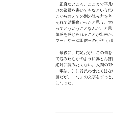
正直なところ、ここまで平凡
けの鑑賞を書いてもなという気
こから敢えての別の読み方を考
それで結果良かったと思う。大
ってどういうことなんだ、と思
気感を感じられることが出来た
マー』や三津田信三の小説（刀
最後に、蛇足だが、この句を
て包み込むかのように赤とんぼ
絶対に読みたくない。人間の都
「季語」）に背負わせたくはな
度だが、「村」の文字をずっと
になった。