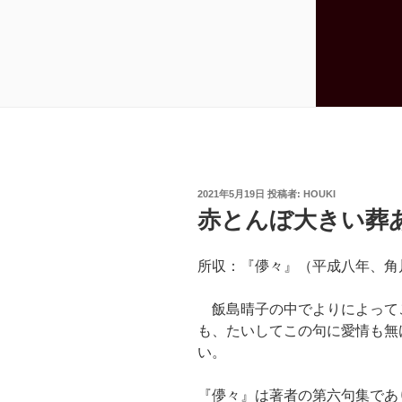
投
2021年5月19日
投稿者:
HOUKI
稿
赤とんぼ大きい葬
日:
所収：『儚々』（平成八年、角
飯島晴子の中でよりによって
も、たいしてこの句に愛情も無
い。
『儚々』は著者の第六句集であ