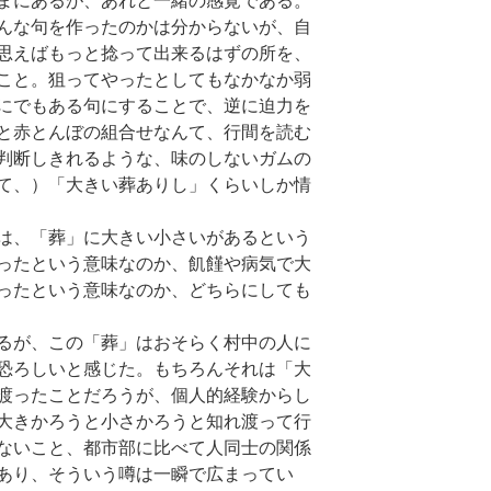
まにあるが、あれと一緒の感覚である。
んな句を作ったのかは分からないが、自
思えばもっと捻って出来るはずの所を、
こと。狙ってやったとしてもなかなか弱
にでもある句にすることで、逆に迫力を
と赤とんぼの組合せなんて、行間を読む
判断しきれるような、味のしないガムの
て、）「大きい葬ありし」くらいしか情
は、「葬」に大きい小さいがあるという
ったという意味なのか、飢饉や病気で大
ったという意味なのか、どちらにしても
るが、この「葬」はおそらく村中の人に
恐ろしいと感じた。もちろんそれは「大
渡ったことだろうが、個人的経験からし
大きかろうと小さかろうと知れ渡って行
ないこと、都市部に比べて人同士の関係
あり、そういう噂は一瞬で広まってい