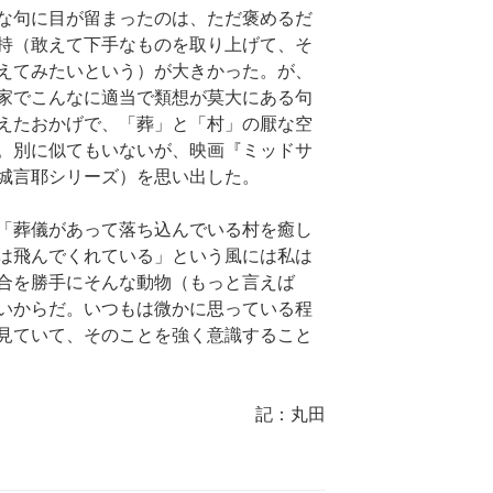
な句に目が留まったのは、ただ褒めるだ
持（敢えて下手なものを取り上げて、そ
えてみたいという）が大きかった。が、
家でこんなに適当で類想が莫大にある句
えたおかげで、「葬」と「村」の厭な空
。別に似てもいないが、映画『ミッドサ
城言耶シリーズ）を思い出した。
「葬儀があって落ち込んでいる村を癒し
は飛んでくれている」という風には私は
合を勝手にそんな動物（もっと言えば
いからだ。いつもは微かに思っている程
見ていて、そのことを強く意識すること
記：丸田