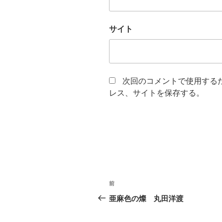
サイト
次回のコメントで使用する
レス、サイトを保存する。
投
前
前
稿
の
亜麻色の燦 丸田洋渡
投
ナ
稿