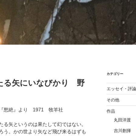
カテゴリー
たる矢にいなびかり 野
エッセイ・評
その他
愁絶』より 1971 牧羊社
作品
丸田洋渡
たる矢というのは果たして幻ではない。
吉川創揮
ろう。かの世より矢など飛び来るはずも