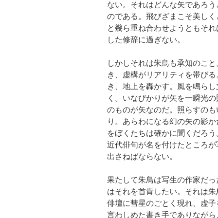
ない。それはどんな矢であろう
のである。飛びざまこそ美しく
と幾ら重ね合わせようともそれ
した修辞に過ぎない。
しかしそれは朱鳥も承知のこと
き、虚構がリアリティを帯びる
き、地上を轟かす。風を鳴らし
く。いなびかりが矢を一瞬光の
のものが矢なのだ。照らすのも
り。あらわになる幻の矢の影か
をぼくたちは確かに聞くだろう
近代俳句が名を付けたところが
出さねばならない。
果たして朱鳥は写生の作家だっ
はそれを首肯したい。それは朱
俳壇に彗星のごとく現れ、虚子
言わしめた書き手でありながら