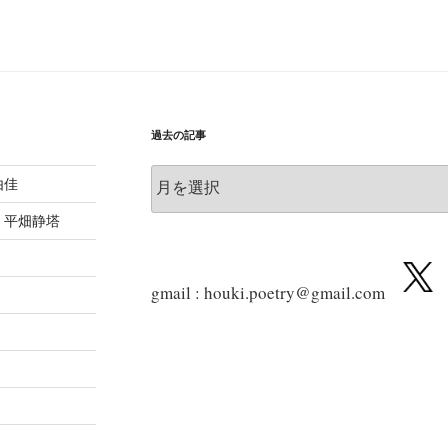
過去の記事
過
由佳
去
の
 平畑静塔
記
事
gmail : houki.poetry@gmail.com