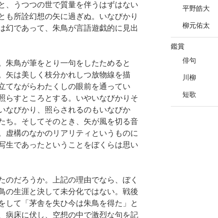
と、うつつの世で質量を伴うはずはない
平野皓大
とも所詮幻想の矢に過ぎぬ。いなびかり
柳元佑太
は幻であって、朱鳥が言語遊戯的に見出
鑑賞
俳句
。朱鳥が筆をとり一句をしたためると
。矢は美しく枝分かれしつ放物線を描
川柳
立てながらわたくしの眼前を通ってい
短歌
照らすところとする。いやいなびかりそ
いなびかり、照らされるのもいなびか
たち。そしてそのとき、矢が風を切る音
。虚構のなかのリアリティというものに
写生であったということをぼくらは思い
たのだろうか。上記の理由でなら、ぼく
鳥の生涯と決して未分化ではない。戦後
をして「茅舎を失ひ今は朱鳥を得た」と
、病床に伏し、空想の中で激烈な句を記