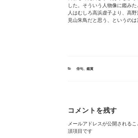
した。そういう人物像に鑑みた
人はむしろ高浜虚子より、高野
見山朱鳥だと思う、というのは
カ
俳句
、
鑑賞
テ
ゴ
リ
ー
コメントを残す
メールアドレスが公開されるこ
須項目です