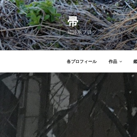
コ
ン
テ
帚
ン
短詩系ブログ
ツ
へ
ス
キ
各プロフィール
作品
ッ
プ