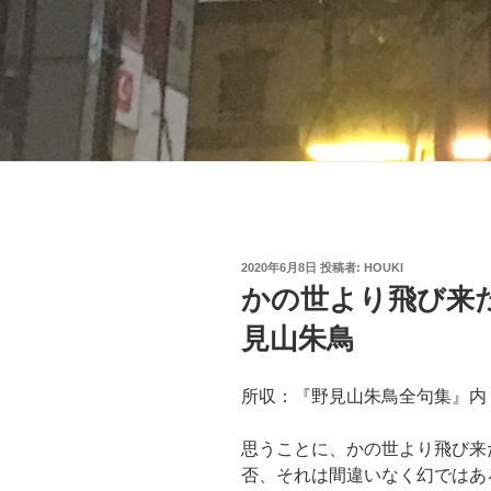
投
2020年6月8日
投稿者:
HOUKI
稿
かの世より飛び来
日:
見山朱鳥
所収：『野見山朱鳥全句集』内『
思うことに、かの世より飛び来
否、それは間違いなく幻ではあ