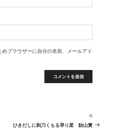
ためブラウザーに自分の名前、メールアド
次
次
の
ひきだしに剃刀くもる旱り星 飴山實
投
稿