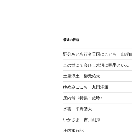
ビ
ゲ
ー
シ
最近の投稿
ョ
野分あと歩行者天国にこども 山岸
ン
この世にて会ひし氷河に嗚乎といふ
土筆淨土 柳元佑太
ゆめみごこち 丸田洋渡
庄内号〈特集・旅吟〉
水雲 平野皓大
いかさま 吉川創揮
庄内旅行記