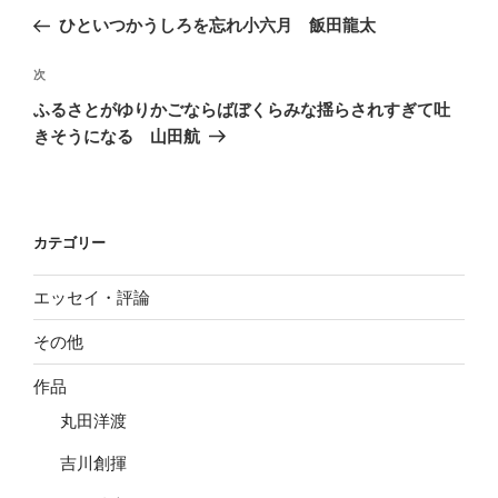
稿
の
ひといつかうしろを忘れ小六月 飯田龍太
ナ
投
ビ
稿
次
次
ゲ
の
ふるさとがゆりかごならばぼくらみな揺らされすぎて吐
投
ー
きそうになる 山田航
稿
シ
ョ
ン
カテゴリー
エッセイ・評論
その他
作品
丸田洋渡
吉川創揮