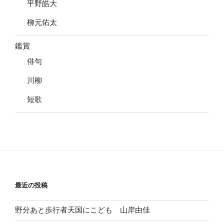
平野皓大
柳元佑太
鑑賞
俳句
川柳
短歌
最近の投稿
野分あと歩行者天国にこども 山岸由佳