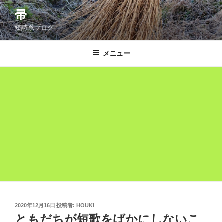
コ
帚
ン
短詩系ブログ
テ
ン
ツ
メニュー
へ
ス
キ
ッ
プ
投
2020年12月16日
投稿者:
HOUKI
稿
ともだちが短歌をばかにしないこ