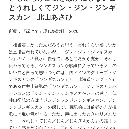
日:
とうれしくてジン・ジン・ジンギ
スカン 北山あさひ
所収︰『崖にて』現代短歌社、2020
相当嬉しかったんだろうと思う。どれくらい嬉しいか
は直接言われていないが、「ジン・ジン・ジンギスカ
ン」のノリの良さに任せているところから充分にそれは
伝わってくる。ジンギスカンが歌詞に入っているノリの
いい曲と言って思いつくのは、西ドイツのグループ・ジ
ンギスカンの「ジンギスカン」と、北海道ソング（？）
である仁井山征弘の「ジンギスカン」。ジンギスカンバ
ージョンは「ジン・ジン・ジンギスカ〜ン」の感じ、仁
井山征弘の方は「ジンジンジンジンジンギスカン、ジン
ジンジンギスカン」の感じで、表記的には前者の方が掲
歌には近い気がする。ただ、声に出したときのリズムだ
と、「うれしくてじん／じん／じんぎすかん」の詰まっ
ていく感覚が面白くなり、これを「ジン・ジン・ジンギ