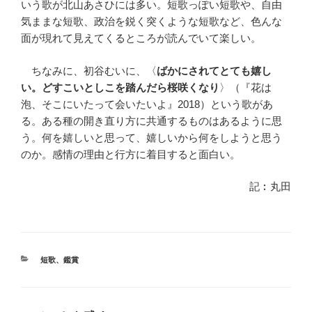
いう歌が北山あさひには多い。短歌っぽい短歌や、自由
気ままな短歌、政治を鋭く突くような短歌など、色んな
面が現れて見えてくるところが読んでいて楽しい。
ちなみに、初谷むいに、〈
ばかにされてとても嬉し
い。どすこいとしこを踏んだら桜咲くなり
〉（『花は
泡、そこにいたって会いたいよ』2018）という歌があ
る。ある種の開き直り方に共通するものはあるように思
う。何を嬉しいと思って、嬉しいから何をしようと思う
のか。感情の理由と行方に着目すると面白い。
記︰丸田
カ
短歌
、
鑑賞
テ
ゴ
リ
ー