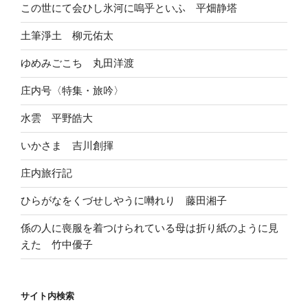
この世にて会ひし氷河に嗚乎といふ 平畑静塔
土筆淨土 柳元佑太
ゆめみごこち 丸田洋渡
庄内号〈特集・旅吟〉
水雲 平野皓大
いかさま 吉川創揮
庄内旅行記
ひらがなをくづせしやうに囀れり 藤田湘子
係の人に喪服を着つけられている母は折り紙のように見
えた 竹中優子
サイト内検索