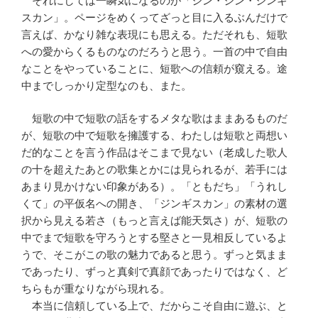
それにしては一瞬気になるのが「ジン・ジン・ジンギ
スカン」。ページをめくってざっと目に入るぶんだけで
言えば、かなり雑な表現にも思える。ただそれも、短歌
への愛からくるものなのだろうと思う。一首の中で自由
なことをやっていることに、短歌への信頼が窺える。途
中までしっかり定型なのも、また。
短歌の中で短歌の話をするメタな歌はままあるものだ
が、短歌の中で短歌を擁護する、わたしは短歌と両想い
だ的なことを言う作品はそこまで見ない（老成した歌人
の十を超えたあとの歌集とかには見られるが、若手には
あまり見かけない印象がある）。「ともだち」「うれし
くて」の平仮名への開き、「ジンギスカン」の素材の選
択から見える若さ（もっと言えば能天気さ）が、短歌の
中でまで短歌を守ろうとする堅さと一見相反しているよ
うで、そこがこの歌の魅力であると思う。ずっと気まま
であったり、ずっと真剣で真顔であったりではなく、ど
ちらもが重なりながら現れる。
本当に信頼している上で、だからこそ自由に遊ぶ、と