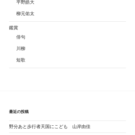
平野皓大
柳元佑太
鑑賞
俳句
川柳
短歌
最近の投稿
野分あと歩行者天国にこども 山岸由佳