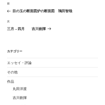
投
前
前
稿
の
目の玉の断面図炉の断面図 鴇田智哉
ナ
投
ビ
稿
次
次
ゲ
の
三月→四月 吉川創揮
投
ー
稿
シ
ョ
カテゴリー
ン
エッセイ・評論
その他
作品
丸田洋渡
吉川創揮