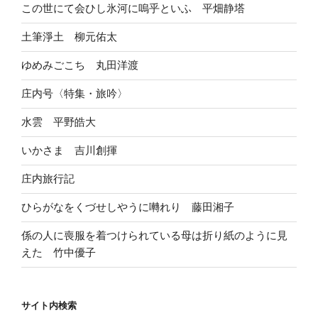
この世にて会ひし氷河に嗚乎といふ 平畑静塔
土筆淨土 柳元佑太
ゆめみごこち 丸田洋渡
庄内号〈特集・旅吟〉
水雲 平野皓大
いかさま 吉川創揮
庄内旅行記
ひらがなをくづせしやうに囀れり 藤田湘子
係の人に喪服を着つけられている母は折り紙のように見
えた 竹中優子
サイト内検索