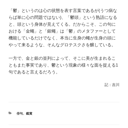
「鬱」というのは心の状態を表す言葉であるが(うつ病な
らば単に心の問題ではない)、「鬱頭」という熟語になる
と、頭という身体が見えてくる。だからこそ、この句に
おける「金蠅」と「銀蠅」は「鬱」のメタファーとして
機能しているだけでなく、本当に生身の蠅が生身の頭に
やって来るような、そんなグロテスクさを醸している。
一方で、金と銀の並列によって、そこに美が生まれるこ
ともまた事実であり、鬱という現象の様々な面を捉える1
句であると言えるだろう。
記：吉川
カ
俳句
、
鑑賞
テ
ゴ