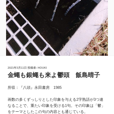
投
2021年3月11日
投稿者:
HOUKI
稿
金蠅も銀蠅も来よ鬱頭 飯島晴子
日:
所収：『八頭』永田書房 1985
画数の多くずっしりとした印象を与える2字熟語が3つ連
なることで、重たい印象を受ける1句。その印象は「鬱」
をテーマとしたこの句の内容とも通じている。