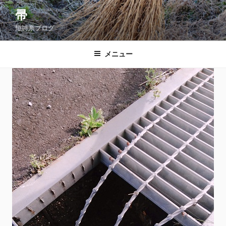
コ
帚
ン
短詩系ブログ
テ
ン
ツ
メニュー
へ
ス
キ
ッ
プ