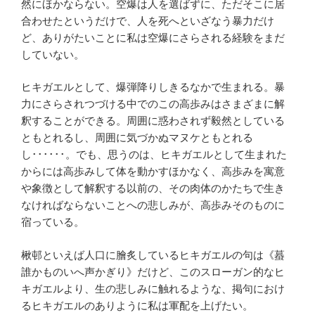
然にほかならない。空爆は人を選ばずに、ただそこに居
合わせたというだけで、人を死へといざなう暴力だけ
ど、ありがたいことに私は空爆にさらされる経験をまだ
していない。
ヒキガエルとして、爆弾降りしきるなかで生まれる。暴
力にさらされつづける中でのこの高歩みはさまざまに解
釈することができる。周囲に惑わされず毅然としている
ともとれるし、周囲に気づかぬマヌケともとれる
し･･････。でも、思うのは、ヒキガエルとして生まれた
からには高歩みして体を動かすほかなく、高歩みを寓意
や象徴として解釈する以前の、その肉体のかたちで生き
なければならないことへの悲しみが、高歩みそのものに
宿っている。
楸邨といえば人口に膾炙しているヒキガエルの句は《蟇
誰かものいへ声かぎり》だけど、このスローガン的なヒ
キガエルより、生の悲しみに触れるような、掲句におけ
るヒキガエルのありように私は軍配を上げたい。