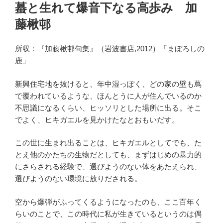
稿
蟇と生れて爆音下なる高歩み 加
日:
藤楸邨
所収：『加藤楸邨句集』（岩波書店,2012）「まぼろしの
鹿」
新興住宅地を抜けると、年中湿っぽく、どの家の壁も蔦
で覆われているような、ほんとうに人が住んでいるのか
不思議になるくらい、ヒッソリとした場所に出る。そこ
でよく、ヒキガエルを見かけたなとおもいだす。
この世に生まれ出ることは、ヒキガエルとしてでも、た
とえ他のかたちの生物だとしても、まずはじめの暴力的
にさらされる経験で、選びようのない体をあたえられ、
選びようのない環境に放りだされる。
空から爆弾がふってくるようになったのも、ここ百年く
らいのことで、この時代に私が生きているというのは偶