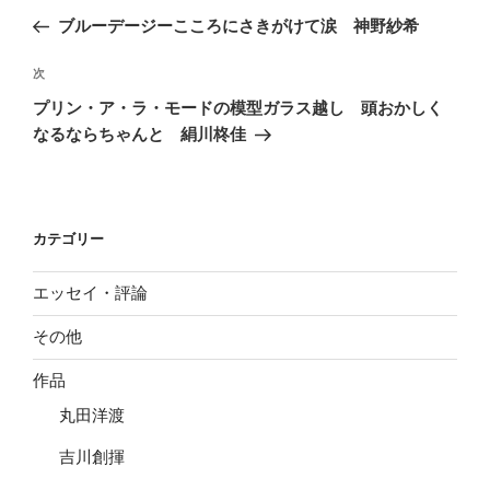
稿
の
ブルーデージーこころにさきがけて涙 神野紗希
ナ
投
ビ
稿
次
次
ゲ
の
プリン・ア・ラ・モードの模型ガラス越し 頭おかしく
投
ー
なるならちゃんと 絹川柊佳
稿
シ
ョ
ン
カテゴリー
エッセイ・評論
その他
作品
丸田洋渡
吉川創揮