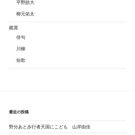
平野皓大
柳元佑太
鑑賞
俳句
川柳
短歌
最近の投稿
野分あと歩行者天国にこども 山岸由佳