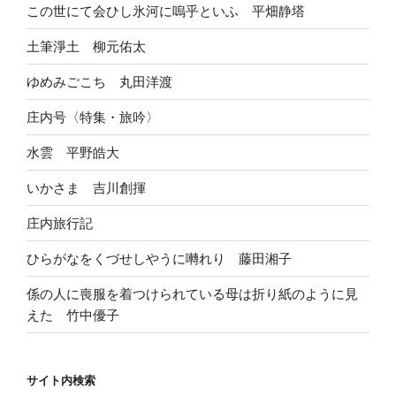
この世にて会ひし氷河に嗚乎といふ 平畑静塔
土筆淨土 柳元佑太
ゆめみごこち 丸田洋渡
庄内号〈特集・旅吟〉
水雲 平野皓大
いかさま 吉川創揮
庄内旅行記
ひらがなをくづせしやうに囀れり 藤田湘子
係の人に喪服を着つけられている母は折り紙のように見
えた 竹中優子
サイト内検索