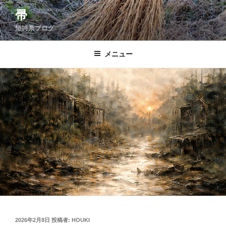
コ
帚
ン
短詩系ブログ
テ
ン
ツ
メニュー
へ
ス
キ
ッ
プ
投
2026年2月8日
投稿者:
HOUKI