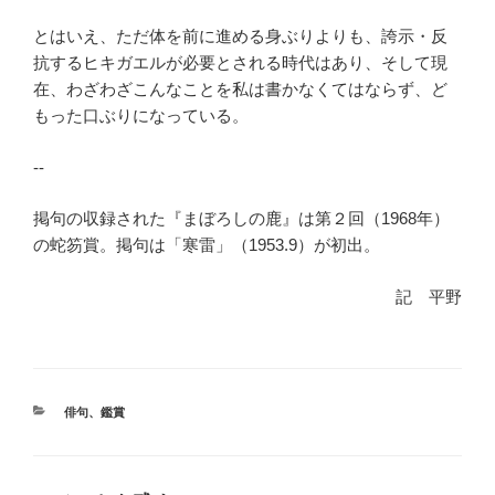
とはいえ、ただ体を前に進める身ぶりよりも、誇示・反
抗するヒキガエルが必要とされる時代はあり、そして現
在、わざわざこんなことを私は書かなくてはならず、ど
もった口ぶりになっている。
‐‐
掲句の収録された『まぼろしの鹿』は第２回（1968年）
の蛇笏賞。掲句は「寒雷」（1953.9）が初出。
記 平野
カ
俳句
、
鑑賞
テ
ゴ
リ
ー