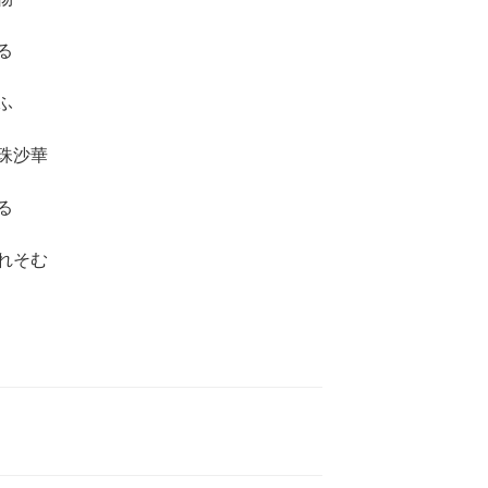
る
ふ
珠沙華
る
れそむ