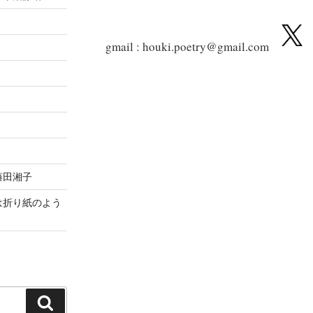
記
事
gmail : houki.poetry@gmail.com
藤田湘子
は折り紙のよう
検