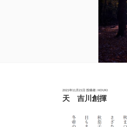
投
2021年11月21日
投稿者:
HOUKI
稿
天 吉川創揮
日: