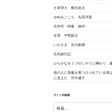
土筆淨土 柳元佑太
ゆめみごこち 丸田洋渡
庄内号〈特集・旅吟〉
水雲 平野皓大
いかさま 吉川創揮
庄内旅行記
ひらがなをくづせしやうに囀れり 
係の人に喪服を着つけられている母
に見えた 竹中優子
サイト内検索
検
索: