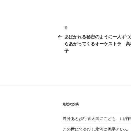
投
前
前
稿
の
あばかれる秘密のように一人ずつ
投
らあがってくるオーケストラ 高
ナ
稿
子
ビ
ゲ
ー
シ
ョ
最近の投稿
ン
野分あと歩行者天国にこども 山岸
この世にて会ひし氷河に嗚乎といふ