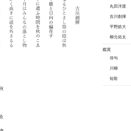
丸田洋渡
吉川創揮
平野皓大
柳元佑太
鑑賞
俳句
川柳
短歌
秋
ゑ
物