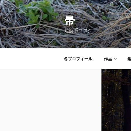
コ
ン
テ
帚
ン
短詩系ブログ
ツ
へ
ス
キ
各プロフィール
作品
ッ
プ