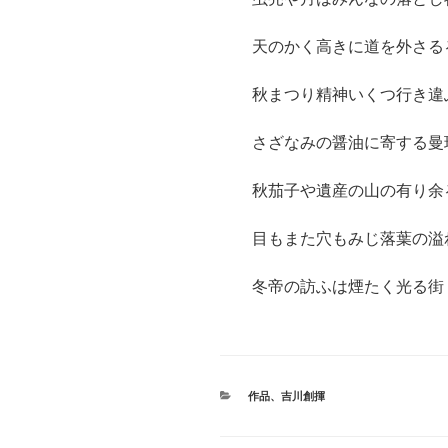
天のかく高きに道を外さる
秋まつり精神いくつ行き違
さざなみの醤油に寄する曼
秋茄子や遺産の山の有り余
目もまた穴もみじ落葉の溢
冬帝の訪ふは煙たく光る街
カ
作品
、
吉川創揮
テ
ゴ
リ