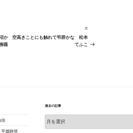
次
次
の
沼か
空高きことにも触れて弔辞かな 松本
投
柳蕗
てふこ
稿
過去の記事
過
由佳
去
の
 平畑静塔