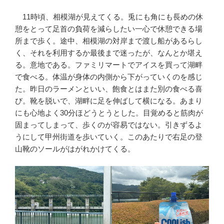
11時頃、相模湖が見えてくる。兎にも角にも長めの休
憩をとって足首の負荷を減らしたい一心で休憩できる場
所まで歩く。途中、相模湖の対岸まで渡し船があるらし
く、それを利用するか最後まで迷ったが、なんとか堪え
る。意地である。ファミリマートでアイスを買って湖畔
で食べる。体温が身体の内側から下がっていくのを感じ
た。昨日のラーメンといい、飽食とはまた別の食べる喜
び。靴を脱いで、湖畔に足を伸ばして横になる。あまり
にも心地よく30分ほどうとうとした。目覚めると筋肉が
固まってしまって、歩くのが容易ではない。引きずるよ
うにして甲州街道を歩いていく。このあたりで右足の登
山靴のソールがはがれかけてくる。