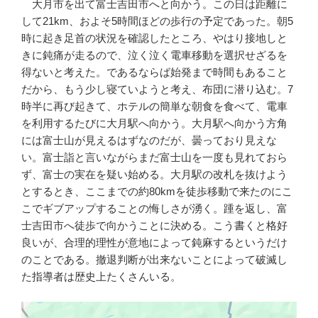
大月市を出て富士吉田市へと向かう。この日は距離に
して21km、およそ5時間ほどの歩行の予定であった。朝5
時に起き足首の状況を確認したところ、やはり接地しと
きに鈍痛が走るので、泣く泣く電車移動を選択せざるを
得ないと考えた。であるならば始発まで時間もあること
だから、もう少し寝ていようと考え、布団に潜り込む。7
時半に再び起きて、ホテルの簡単な朝食を食べて、電車
を利用するたびに大月駅へ向かう。大月駅へ向かう方角
には富士山が見えるはずなのだが、曇っており見えな
い。富士詣と言いながらまだ富士山を一度も見れておら
ず、富士の実在を疑い始める。大月駅の改札を抜けよう
とするとき、ここまでの約80kmを徒歩移動で来たのにこ
こでギブアップすることの悔しさが湧く。踵を返し、富
士吉田市へ徒歩で向かうことに決める。こう書くと格好
良いが、合理的理性が意地によって鈍麻するというだけ
のことである。撤退判断が出来ないことによって破滅し
た指導者は歴史上たくさんいる。