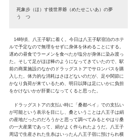
死象步（ほ）す後世界爺（めたせこいあ）の夢
うゝつ
14時頃、八王子駅に着く。今日は八王子駅宿泊のホテ
ルで予定なので無理をせずに身体を休めることにする。
遅めの昼食でラーメンを食べたが塩分が身体に染み渡っ
た。そして足がほぼ棒のようになってきていたので、駅
前の商業施設のなかのドラッグストアでサロンパスを購
入した。体力的な消耗はさほどないのだが、足や関節に
かなり負荷が来ているため、明日以降は足にいかに負担
をかけないかが肝要になってくると思った。
ドラッグストアの支払い時に「桑都ペイ」での支払い
が可能という表示を目にし、桑ということは八王子は絹
の産地だったのだろうかと思って調べてみるとやはり桑
の一大産業であって、絹がよく作られたようだ。八王子
周辺で生産された生糸はいったん八王子宿に預けられ横