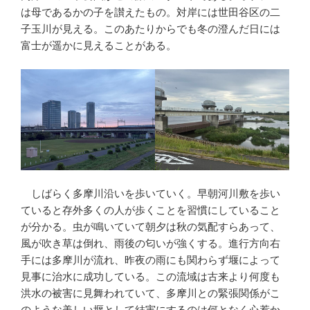
は母であるかの子を讃えたもの。対岸には世田谷区の二
子玉川が見える。このあたりからでも冬の澄んだ日には
富士が遥かに見えることがある。
しばらく多摩川沿いを歩いていく。早朝河川敷を歩い
ていると存外多くの人が歩くことを習慣にしていること
が分かる。虫が鳴いていて朝夕は秋の気配すらあって、
風が吹き草は倒れ、雨後の匂いが強くする。進行方向右
手には多摩川が流れ、昨夜の雨にも関わらず堰によって
見事に治水に成功している。この流域は古来より何度も
洪水の被害に見舞われていて、多摩川との緊張関係がこ
のような美しい堰として結実にするのは何となく心惹か