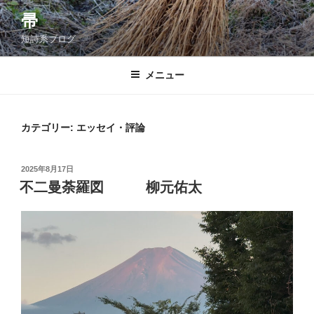
コ
帚
ン
短詩系ブログ
テ
ン
ツ
メニュー
へ
ス
キ
カテゴリー:
エッセイ・評論
ッ
プ
投
2025年8月17日
稿
不二曼荼羅図 柳元佑太
日: