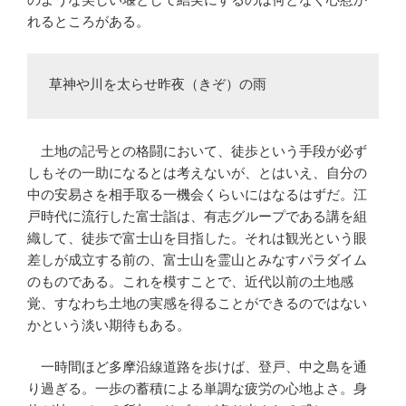
れるところがある。
草神や川を太らせ昨夜（きぞ）の雨
土地の記号との格闘において、徒歩という手段が必ず
しもその一助になるとは考えないが、とはいえ、自分の
中の安易さを相手取る一機会くらいにはなるはずだ。江
戸時代に流行した富士詣は、有志グループである講を組
織して、徒歩で富士山を目指した。それは観光という眼
差しが成立する前の、富士山を霊山とみなすパラダイム
のものである。これを模すことで、近代以前の土地感
覚、すなわち土地の実感を得ることができるのではない
かという淡い期待もある。
一時間ほど多摩沿線道路を歩けば、登戸、中之島を通
り過ぎる。一歩の蓄積による単調な疲労の心地よさ。身