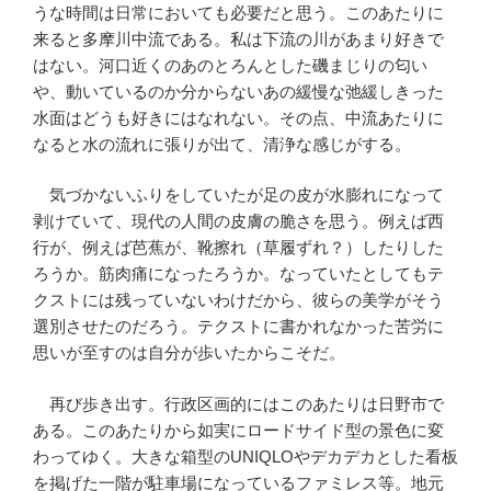
うな時間は日常においても必要だと思う。このあたりに
来ると多摩川中流である。私は下流の川があまり好きで
はない。河口近くのあのとろんとした磯まじりの匂い
や、動いているのか分からないあの緩慢な弛緩しきった
水面はどうも好きにはなれない。その点、中流あたりに
なると水の流れに張りが出て、清浄な感じがする。
気づかないふりをしていたが足の皮が水膨れになって
剥けていて、現代の人間の皮膚の脆さを思う。例えば西
行が、例えば芭蕉が、靴擦れ（草履ずれ？）したりした
ろうか。筋肉痛になったろうか。なっていたとしてもテ
クストには残っていないわけだから、彼らの美学がそう
選別させたのだろう。テクストに書かれなかった苦労に
思いが至すのは自分が歩いたからこそだ。
再び歩き出す。行政区画的にはこのあたりは日野市で
ある。このあたりから如実にロードサイド型の景色に変
わってゆく。大きな箱型のUNIQLOやデカデカとした看板
を掲げた一階が駐車場になっているファミレス等。地元