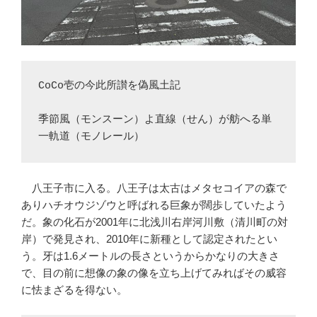
CoCo壱の今此所讃を偽風土記
季節風（モンスーン）よ直線（せん）が舫へる単
一軌道（モノレール）
八王子市に入る。八王子は太古はメタセコイアの森で
ありハチオウジゾウと呼ばれる巨象が闊歩していたよう
だ。象の化石が2001年に北浅川右岸河川敷（清川町の対
岸）で発見され、2010年に新種として認定されたとい
う。牙は1.6メートルの長さというからかなりの大きさ
で、目の前に想像の象の像を立ち上げてみればその威容
に怯まざるを得ない。