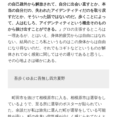
の自己疎外から解放されて、自分に出会い直すとか、本
当の自分だの、失われたアイデンティティだのを取り戻
すだとか、そういった話ではないのだ。歩くことによっ
て、人はむしろ、アイデンティティという概念そのもの
から抜け出すことができる。」
グロの主張するところは
一理あるが、とはいえ、身体的疲労からは自由にはなれ
ない。結局のところ私というものはこの身体からは自由
になり得ないのだ。それでもコギトなどというものが解
体されてゆく感覚に関してはその通りであると思うし、
その心地よさは確かにある。
吾步くゆゑに吾無し四方夏野
町田市を抜けて相模原市に入る。相模原市は選挙をし
ているようで、至る所に選挙のポスターが貼られてい
た。余談だが私は旅先に選んだ町が選挙をしている可能
性が高い。町の生臭い空気感が少しく感じられてなんと