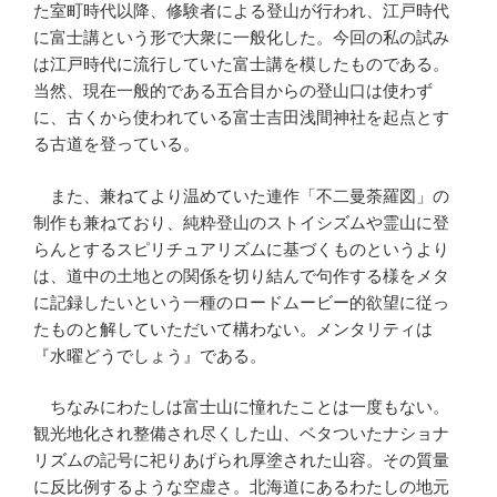
た室町時代以降、修験者による登山が行われ、江戸時代
に富士講という形で大衆に一般化した。今回の私の試み
は江戸時代に流行していた富士講を模したものである。
当然、現在一般的である五合目からの登山口は使わず
に、古くから使われている富士吉田浅間神社を起点とす
る古道を登っている。
また、兼ねてより温めていた連作「不二曼荼羅図」の
制作も兼ねており、純粋登山のストイシズムや霊山に登
らんとするスピリチュアリズムに基づくものというより
は、道中の土地との関係を切り結んで句作する様をメタ
に記録したいという一種のロードムービー的欲望に従っ
たものと解していただいて構わない。メンタリティは
『水曜どうでしょう』である。
ちなみにわたしは富士山に憧れたことは一度もない。
観光地化され整備され尽くした山、ベタついたナショナ
リズムの記号に祀りあげられ厚塗された山容。その質量
に反比例するような空虚さ。北海道にあるわたしの地元