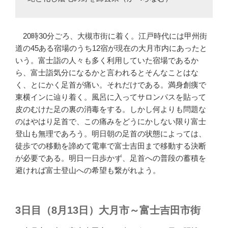
20時30分ごろ、大槻市街に着く。江戸時代には甲州街
道の45ある宿場のうち12宿が現在の大月市内にあったと
いう。富士詣の人々も多く利用していた宿場であるか
ら、富士詣気分になるかと言われるとそんなことはな
く、とにかく足首が痛い。それだけである。満身創痍で
東横インに辿り着く。風呂に入ってサロンパスを貼って
皮のむけた足の裏の消毒をする。しかし何よりも問題な
のはやはり足首で、この痛みをどうにかしない限り富士
登山も無理であろう。明日朝の足首の状態によっては、
徒歩での移動を諦めて電車で富士吉田まで移動する決断
が必要である。明日一日歩かず、足首への普段の蓄積を
避ければ富士登山への希望も繋がれよう。
3日目（8月13日）大月市～富士吉田市街