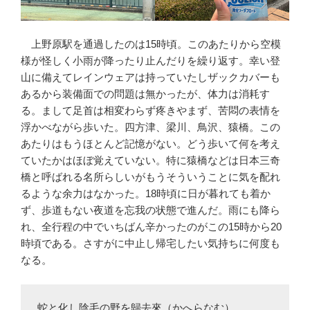
上野原駅を通過したのは15時頃。このあたりから空模
様が怪しく小雨が降ったり止んだりを繰り返す。幸い登
山に備えてレインウェアは持っていたしザックカバーも
あるから装備面での問題は無かったが、体力は消耗す
る。まして足首は相変わらず疼きやまず、苦悶の表情を
浮かべながら歩いた。四方津、梁川、鳥沢、猿橋。この
あたりはもうほとんど記憶がない。どう歩いて何を考え
ていたかはほぼ覚えていない。特に猿橋などは日本三奇
橋と呼ばれる名所らしいがもうそういうことに気を配れ
るような余力はなかった。18時頃に日が暮れても着か
ず、歩道もない夜道を忘我の状態で進んだ。雨にも降ら
れ、全行程の中でいちばん辛かったのがこの15時から20
時頃である。さすがに中止し帰宅したい気持ちに何度も
なる。
蛇と化し陰毛の野を歸去來（かへらなむ）