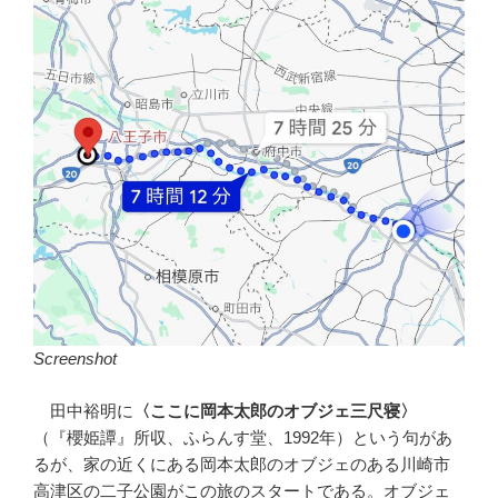
Screenshot
田中裕明に
〈ここに岡本太郎のオブジェ三尺寝〉
（『櫻姫譚』所収、ふらんす堂、1992年）という句があ
るが、家の近くにある岡本太郎のオブジェのある川崎市
高津区の二子公園がこの旅のスタートである。オブジェ