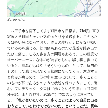
Screenshot
八王子市を南下してまず町田市を目指す。7時頃に東京
家政大学町田キャンパスのあたりを通過する。このあた
りは軽い峠になっており、昨日の歩行が足にかなり効い
ているのを感じる。筋肉痛もあるのだが足首が踏み出す
たびに痛む。むろん歩き方の問題もあろう。この程度で
オーバーユースになるのが恥ずかしい。騙し騙し歩いて
いると、痛みがもはや「そういうもの」として、所与の
ものとして感じられてくる状態になってくる。意識する
と痛みが戻るので、頭の中を空っぽにして、歩くことそ
のものが私であるかのような状態を保つようにして、進
む。フレデリック・グロは『歩くという哲学』（谷口亜
沙子訳、山と渓谷社、2025年）で次のように述べてい
る。
「私が言いたいのは、歩くことによって自分に出会
おうとしているわけではないのだ、ということだ。長年