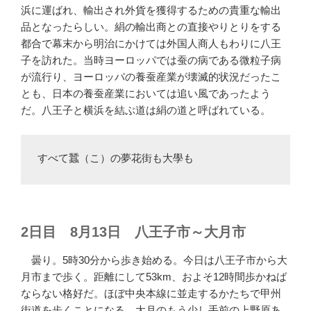
浜に運ばれ、輸出され外貨を獲得するための貴重な輸出
品となったらしい。絹の輸出商との直接やりとりをする
都合で幕末から明治にかけては外国人商人もわりに八王
子を訪れた。当時ヨーロッパでは蚕の病である微粒子病
が流行り、ヨーロッパの養蚕産業が壊滅的状況だったこ
とも、日本の養蚕産業においては追い風であったよう
だ。八王子と横浜を結ぶ道は絹の道と呼ばれている。
すべて蠶（こ）の夢花街も大學も
2日目 8月13日 八王子市～大月市
曇り。5時30分から歩き始める。今日は八王子市から大
月市まで歩く。距離にして53km、およそ12時間歩かねば
ならない格好だ。ほぼ中央本線に並走するかたちで甲州
街道を歩くことになる。大月のもう少し手前の上野原あ