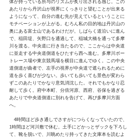
体が持っている所与のリズムが炙り出される感じ。この
あたりから丹沢山が視界にくっきりと望むことが出来る
ようになって、自分の進む先が見えているということに
モチベーションが上がる。むろん私の目的地は丹沢山の
奥にある富士山であるわけだが。しばらく道沿いに進ん
で、稲田堤、矢野口を通過して、稲城大橋を通って多摩
川を渡る。中央道に行き当たるので、ここからは中央道
に並走する中央道側道をひたすら西へ進む。多摩川ボー
トレース場や東京競馬場を横目に進んでゆく。この中央
道側道が曲者で、左手の視界が中央道で遮られるために
道を歩く喜びが少ない。歩いても歩いても景色が変わら
ずこのあたりでかなり意気消沈した。それでもかなり忍
耐して歩く。府中本町、分倍河原、西府、谷保を過ぎる
あたりで中央道側道に別れを告げて、再び多摩川方面
へ。
4時間ほど歩き通しでさすがにつらくなっていたので、
1時間ほど河川敷で休む。土手にどかっとザックを下ろし
て、靴を脱いで、川眺めたり持ってきた文庫本を読むよ