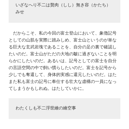
いざなへり不二は贅肉（しし）無き容（かたち）
みせ
だからこそ、私の今回の富士登山において、象徴記号
としての山肌を実際に踏みしめ、富士山というのが単な
る巨大な玄武岩塊であることを、自分の足の裏で確認し
たいのだ。富士山がただの大地の皺に過ぎないことを明
らかにしたいのだ。あるいは、記号としての富士を自分
の言語空間の中で飼い慣らしたいのだ。富士を記号から
少しでも奪還して、身体的実感に還元したいのだ。はた
また私も富士の記号に奉仕する壮大な虚構の一員になっ
てしまうかもしれぬ。はたしていかに。
わたくしも不二浮世繪の繪空事