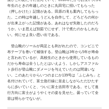
年生のときの年越しのときに丸田宅に招いてもらった
（押しかけた）記憶がある。田原の滝も案内してもらっ
た。この時は年越しうどんを自作して、どろどろの何か
が出来上がった記憶がある。あれはなぜ失敗したのだろ
うか。いま思えば別茹でにせず、汁で煮たのかもしれな
い。何にせよ良い思い出である。
登山靴のソールが両足とも剥がれたので、コンビニで
布テープを巻いて補強する。登山靴は3年から5年が寿命
と言われているが、高校生のときから使用しているもの
だから寿命は全うしたとはいえよう。しかしアスファル
ト歩行が登山靴にダメージを与えていたのは間違いな
い。このあたりからいつのまにか139号は「ふじみち」と
名付けれていて、富士急行線に並走しながらただひたす
らに歩いていくと、ついに富士吉田市である。そして進
行方向に富士がようやくその姿を見せた。曇っていて全
容は明らかでないが。