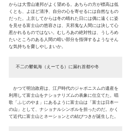
からは大雪山連邦がよく望める。あちらの方が標高は低
くとも、よほど清浄、自分の心を寄せるには自然なもの
だった。上京してからは冬の晴れた日には偶に遠くに姿
を見せる富士山の悠容さは、天邪鬼な人間には決して心
惹かれるものではない。むしろあの絶対性は、うしろめ
たいところのある人間の暗い部分を指弾するようなそん
な気持ちを齎しやしまいか。
不二の鬱氣海（えーてる）に漏れ首都や冬
かつて明治政府は、江戸時代のジャポニスムの遺産を
利用して富士山をナショナリズムの表象に仕立てた。唱
歌「ふじのやま」にあるように富士山は「富士は日本一
の山」として、ナショナルシンボルを担ったのだ。かく
て近代に富士山とネーションとの結びつきが誕生した。