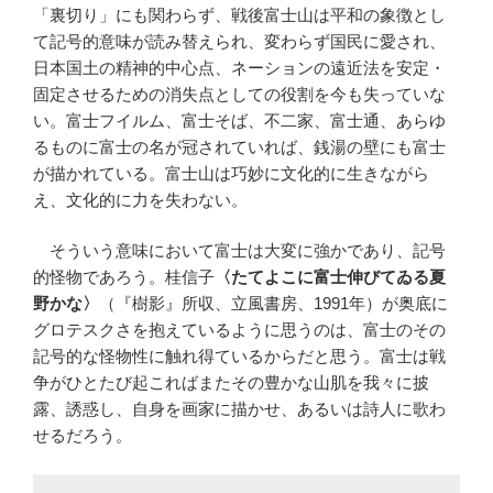
「裏切り」にも関わらず、戦後富士山は平和の象徴とし
て記号的意味が読み替えられ、変わらず国民に愛され、
日本国土の精神的中心点、ネーションの遠近法を安定・
固定させるための消失点としての役割を今も失っていな
い。富士フイルム、富士そば、不二家、富士通、あらゆ
るものに富士の名が冠されていれば、銭湯の壁にも富士
が描かれている。富士山は巧妙に文化的に生きながら
え、文化的に力を失わない。
そういう意味において富士は大変に強かであり、記号
的怪物であろう。桂信子
〈たてよこに富士伸びてゐる夏
野かな〉
（『樹影』所収、立風書房、1991年）が奥底に
グロテスクさを抱えているように思うのは、富士のその
記号的な怪物性に触れ得ているからだと思う。富士は戦
争がひとたび起こればまたその豊かな山肌を我々に披
露、誘惑し、自身を画家に描かせ、あるいは詩人に歌わ
せるだろう。