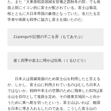
た。また「大東亜戦皇国婦女皆働之図秋冬の部」でも画
面上部にイコン的に富士が配されている。富士は菊花、
桜とともに大日本帝国の象徴となっていた。名だたる文
学者や画家も戦争に協力し富士を描いたのだ。
Zipanguや記號の不二を弄（もてあそぶ）
逝く四季や楽土に啼かば狂鳥（くるひどり）
日本人は国威発揚のため富士山を利用したと言える
が、しかし、富士山に利用されているのはむしろ日本人
ではないか。戦時中本土の空襲のために飛来したB29は富
士山を目印として進路を定め、その後東京地区へと向か
うために東へ舵を切ったという。富士山はいわば、敵国
を日本に導き入れもしたのである。こうした富士山の