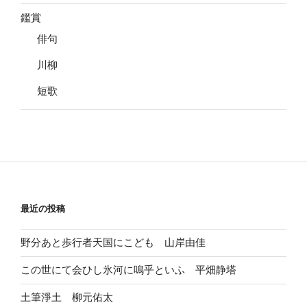
鑑賞
俳句
川柳
短歌
最近の投稿
野分あと歩行者天国にこども 山岸由佳
この世にて会ひし氷河に嗚乎といふ 平畑静塔
土筆淨土 柳元佑太