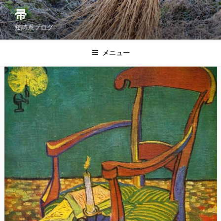
コ
帚
ン
短詩系ブログ
テ
ン
ツ
メニュー
へ
ス
キ
ッ
プ