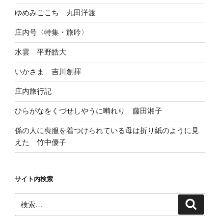
ゆめみごこち 丸田洋渡
庄内号〈特集・旅吟〉
水雲 平野皓大
いかさま 吉川創揮
庄内旅行記
ひらがなをくづせしやうに囀れり 藤田湘子
係の人に喪服を着つけられている母は折り紙のように見
えた 竹中優子
サイト内検索
検
検
索
索: