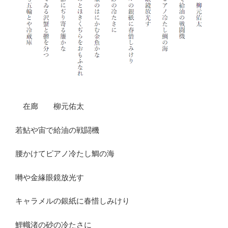
在廊 柳元佑太
若鮎や宙で給油の戦闘機
腰かけてピアノ冷たし鯛の海
囀や金緣眼鏡放光す
キャラメルの銀紙に春惜しみけり
鯉幟渚の砂の冷たさに