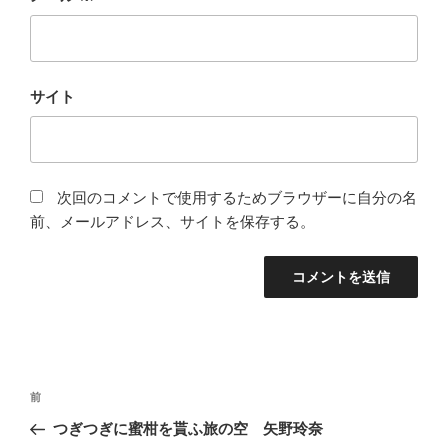
サイト
次回のコメントで使用するためブラウザーに自分の名
前、メールアドレス、サイトを保存する。
投
前
前
稿
の
つぎつぎに蜜柑を貰ふ旅の空 矢野玲奈
ナ
投