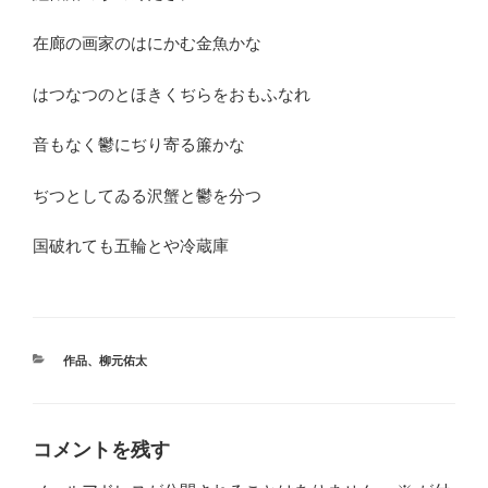
在廊の画家のはにかむ金魚かな
はつなつのとほきくぢらをおもふなれ
音もなく鬱にぢり寄る簾かな
ぢつとしてゐる沢蟹と鬱を分つ
国破れても五輪とや冷蔵庫
カ
作品
、
柳元佑太
テ
ゴ
リ
ー
コメントを残す