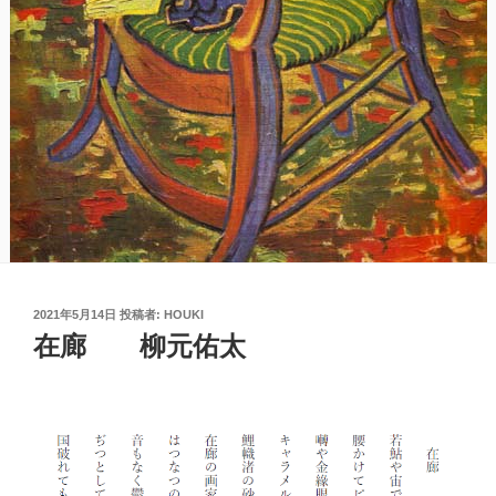
投
2021年5月14日
投稿者:
HOUKI
稿
在廊 柳元佑太
日: