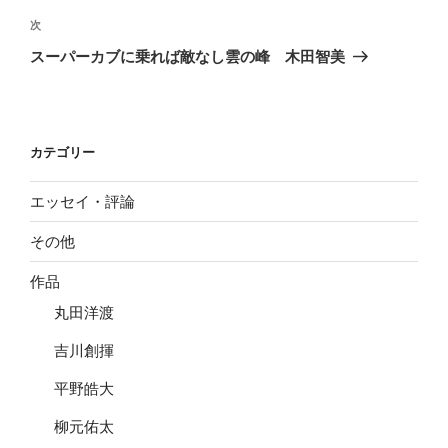
ビ
稿
次
次
ゲ
の
スーパーカブに乗れば敵なし雲の峰 木田智美
投
ー
稿
シ
ョ
カテゴリー
ン
エッセイ・評論
その他
作品
丸田洋渡
吉川創揮
平野皓大
柳元佑太