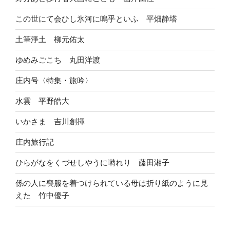
この世にて会ひし氷河に嗚乎といふ 平畑静塔
土筆淨土 柳元佑太
ゆめみごこち 丸田洋渡
庄内号〈特集・旅吟〉
水雲 平野皓大
いかさま 吉川創揮
庄内旅行記
ひらがなをくづせしやうに囀れり 藤田湘子
係の人に喪服を着つけられている母は折り紙のように見
えた 竹中優子