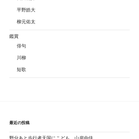
平野皓大
柳元佑太
鑑賞
俳句
川柳
短歌
最近の投稿
野分あと歩行者天国にこども 山岸由佳