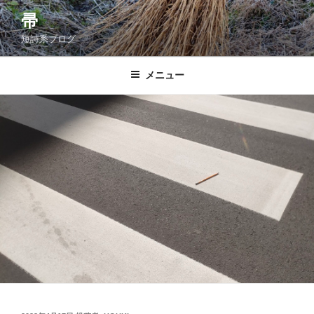
コ
帚
ン
短詩系ブログ
テ
ン
ツ
メニュー
へ
ス
キ
ッ
プ