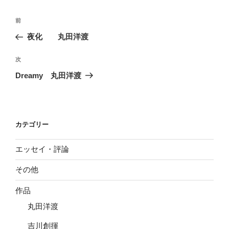
投
前
前
稿
の
夜化 丸田洋渡
ナ
投
ビ
稿
次
次
ゲ
の
Dreamy 丸田洋渡
投
ー
稿
シ
ョ
カテゴリー
ン
エッセイ・評論
その他
作品
丸田洋渡
吉川創揮