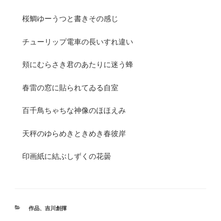
桜鯛ゆーうつと書きその感じ
チューリップ電車の長いすれ違い
頬にむらさき君のあたりに迷う蜂
春雷の窓に貼られてゐる自室
百千鳥ちゃちな神像のほほえみ
天秤のゆらめきときめき春彼岸
印画紙に結ぶしずくの花曇
カ
作品
、
吉川創揮
テ