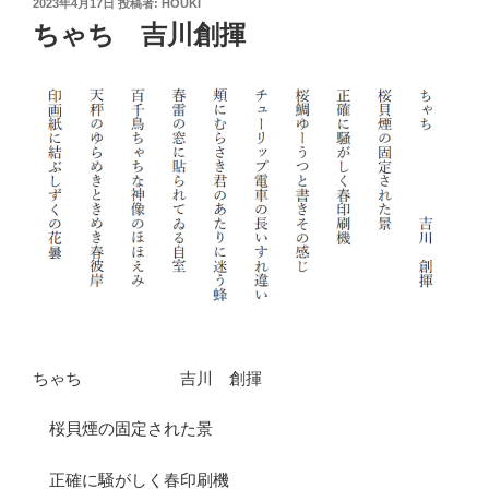
投
2023年4月17日
投稿者:
HOUKI
稿
ちゃち 吉川創揮
日:
ちゃち 吉川 創揮
桜貝煙の固定された景
正確に騒がしく春印刷機