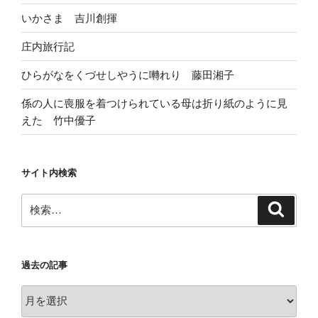
いかさま 吉川創揮
庄内旅行記
ひらがなをくづせしやうに囀れり 藤田湘子
係の人に喪服を着つけられている母は折り紙のように見
えた 竹中優子
サイト内検索
検
検
索
索:
過去の記事
過
去