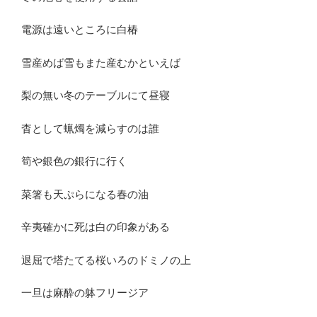
電源は遠いところに白椿
雪産めば雪もまた産むかといえば
梨の無い冬のテーブルにて昼寝
杳として蝋燭を減らすのは誰
筍や銀色の銀行に行く
菜箸も天ぷらになる春の油
辛夷確かに死は白の印象がある
退屈で塔たてる桜いろのドミノの上
一旦は麻酔の躰フリージア