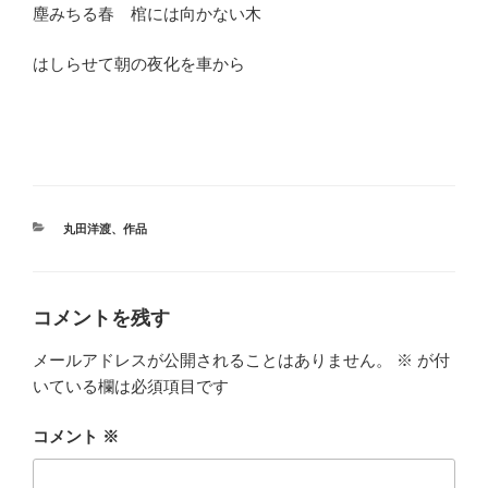
塵みちる春 棺には向かない木
はしらせて朝の夜化を車から
カ
丸田洋渡
、
作品
テ
ゴ
リ
ー
コメントを残す
メールアドレスが公開されることはありません。
※
が付
いている欄は必須項目です
コメント
※