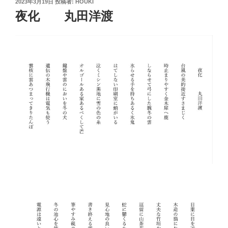
投
2023年3月19日
投稿者:
HOUKI
稿
夜化 丸田洋渡
日: