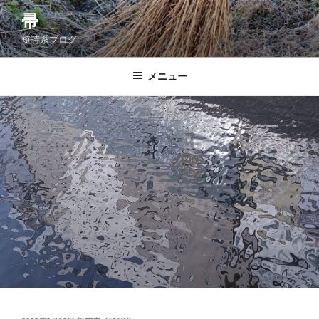
コ
帚
ン
短詩系ブログ
テ
ン
ツ
メニュー
へ
ス
キ
ッ
プ