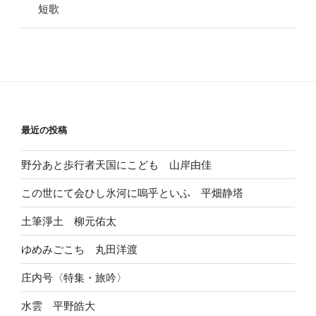
短歌
最近の投稿
野分あと歩行者天国にこども 山岸由佳
この世にて会ひし氷河に嗚乎といふ 平畑静塔
土筆淨土 柳元佑太
ゆめみごこち 丸田洋渡
庄内号〈特集・旅吟〉
水雲 平野皓大