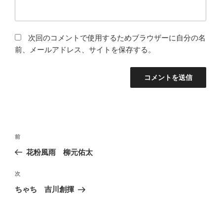
次回のコメントで使用するためブラウザーに自分の名
前、メールアドレス、サイトを保存する。
投
前
前
稿
の
花粉風雨 柳元佑太
ナ
投
ビ
稿
次
次
ゲ
の
ちゃち 吉川創揮
投
ー
稿
シ