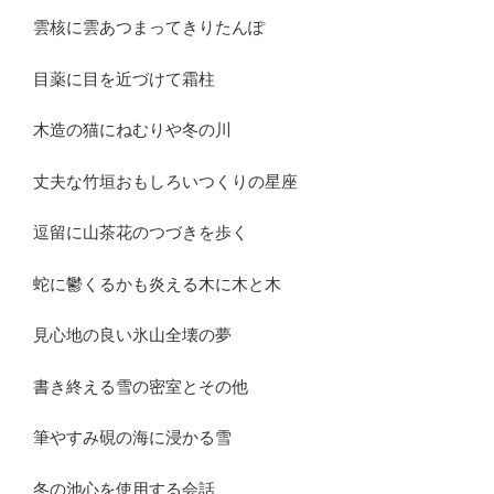
雲核に雲あつまってきりたんぽ
目薬に目を近づけて霜柱
木造の猫にねむりや冬の川
丈夫な竹垣おもしろいつくりの星座
逗留に山茶花のつづきを歩く
蛇に鬱くるかも炎える木に木と木
見心地の良い氷山全壊の夢
書き終える雪の密室とその他
筆やすみ硯の海に浸かる雪
冬の池心を使用する会話