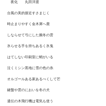
夜化 丸田洋渡
台風の美的接近すさまじく
時止まりやすく金木犀へ鹿
しならせて弓にした腕冬の雲
氷らせる手を持ちあるく氷鬼
はてしない印刷室に蛸がいる
泣くミシン黒地に雪の色の糸
オルゴールある家あるべくして芒
鍵盤や雲のにおいを冬の犬
遺伝の木飛行機は電気も使う