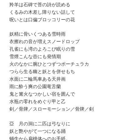
羚羊は石碑で苔の詩が読める
くるみの木差し障りない話して
呪いとは口偏ブロッコリーの花
妖精に骨いくつある雪時雨
衣擦れの音が増えスノードロップ
孔雀にも湾のよろこび眠りの雪
雪煙こんな壺にも発情期
火のなかに腕ひとつずつポーチュラカ
つらら生る幽と妖とを併せもち
水面に二輪馬車ある天井画
雨に酔う爽の公園竜舌蘭
鬼と篝火なつかしい宿を囲んで
水瓶の零れをめぐり甲と乙
剣／骨牌／スローモーション／骨牌／剣
亞 月の洞に二匹は弓なりに
妖と艶やがて一つになる踊
蝸牛から扁桃体へのお手紙。