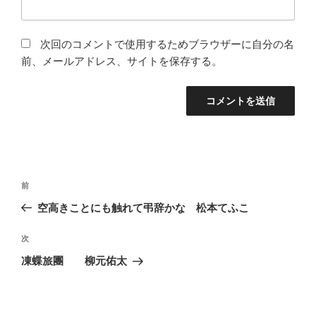
次回のコメントで使用するためブラウザーに自分の名
前、メールアドレス、サイトを保存する。
投
前
前
稿
の
空高きことにも触れて弔辞かな 松本てふこ
ナ
投
ビ
稿
次
次
ゲ
の
凍蝶旅團 柳元佑太
投
ー
稿
シ
ョ