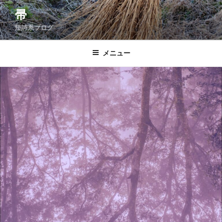
コ
帚
ン
短詩系ブログ
テ
ン
ツ
メニュー
へ
ス
キ
ッ
プ