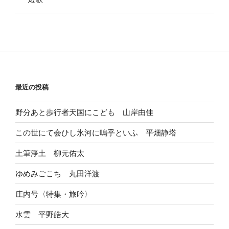
最近の投稿
野分あと歩行者天国にこども 山岸由佳
この世にて会ひし氷河に嗚乎といふ 平畑静塔
土筆淨土 柳元佑太
ゆめみごこち 丸田洋渡
庄内号〈特集・旅吟〉
水雲 平野皓大