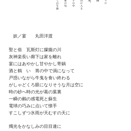
妖／宴 丸田洋渡
聖と俗 瓦斯灯に朦朧の川
灰神楽長い廊下は家を離れ
宴にはあやかし甘やかし寄鍋
酒と鶴 い 胃の中で渦になって
戸惑いながら牛鬼を食い終わる
がしゃどくろ眼になりそうな月は空に
時の砂へ時の光が葛の葉裏
一瞬の鵺の感電死と蘇生
電球の巧みに点いて懐手
すこしずつ氷雨が天むすの天に
燭光をかなしみの目目連に