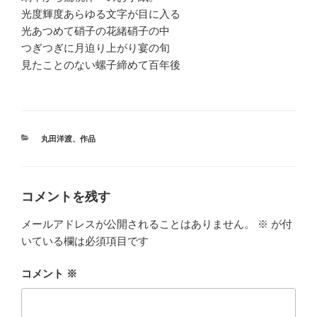
光度輝度あらゆる文字が目に入る
光あつめて硝子の花緒硝子の中
つぎつぎに月迫り上がり宴の旬
見たことのない螺子締めて百年後
カ
丸田洋渡
、
作品
テ
ゴ
リ
ー
コメントを残す
メールアドレスが公開されることはありません。
※
が付
いている欄は必須項目です
コメント
※