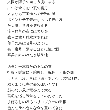
人間が障子の向こう側に居る
占いは全て的中瓶の雲丹
人よりも言葉進んで天狗に風
ポインセチア奇岩ならべて岸に波
そよ風に遺跡を透視する
流星群草の夜には竪琴を
惑星に鷺と排水溝あれぱ
落日の烏は暗号のように
宴・蜜月・夢みるほどに強い酒
耳朶に鉄の冷たさ塔跡地
唐傘に一本脚その下駄の雪
打鐘・暖簾に・腕押し・腕押し・夜の鼬
うどん〈冷〉そば〈温〉あと少しの揚げ物。
効くまえに毒の宴の皿いくつも
顔のない風が竜巻まで太る
薔薇を巡る戦争をしてみたかった
まぼろしの凍るヘリコプターの羽根
色んな丘へ色んな傘を置いてきた