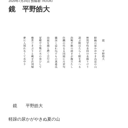
投
2020年7月24日
投稿者:
HOUKI
稿
鏡 平野皓大
日:
鏡 平野皓大
軽躁の尿かがやきぬ夏の山