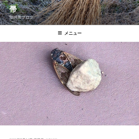
コ
帚
ン
短詩系ブログ
テ
ン
ツ
メニュー
へ
ス
キ
ッ
プ