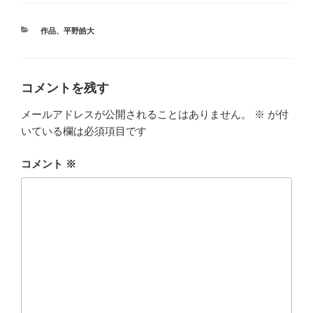
カ
作品
、
平野皓大
テ
ゴ
リ
ー
コメントを残す
メールアドレスが公開されることはありません。
※
が付
いている欄は必須項目です
コメント
※