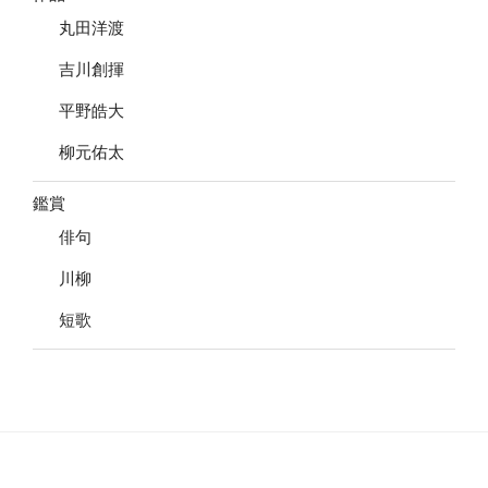
丸田洋渡
吉川創揮
平野皓大
柳元佑太
鑑賞
俳句
川柳
短歌