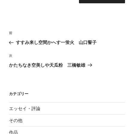
投
前
前
稿
の
すすみ来し空間かへす一蛍火 山口誓子
ナ
投
ビ
稿
次
次
ゲ
の
かたちなき空美しや天瓜粉 三橋敏雄
投
ー
稿
シ
ョ
カテゴリー
ン
エッセイ・評論
その他
作品