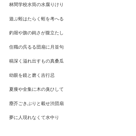
林間学校水筒の水腐りけり
遊ぶ蛭はたらく蛭を考へる
釣堀や旗の鈍さが腹立たし
住職の呉るる団扇に月並句
稿深く溢れ出すもの真桑瓜
幼眼を鏡と磨く吉行忌
夏痩や全集に木の臭ひして
塵芥ごきぶりと載せ渋団扇
夢に人現れなくて水中り