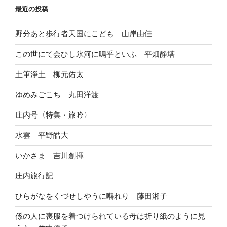
最近の投稿
野分あと歩行者天国にこども 山岸由佳
この世にて会ひし氷河に嗚乎といふ 平畑静塔
土筆淨土 柳元佑太
ゆめみごこち 丸田洋渡
庄内号〈特集・旅吟〉
水雲 平野皓大
いかさま 吉川創揮
庄内旅行記
ひらがなをくづせしやうに囀れり 藤田湘子
係の人に喪服を着つけられている母は折り紙のように見