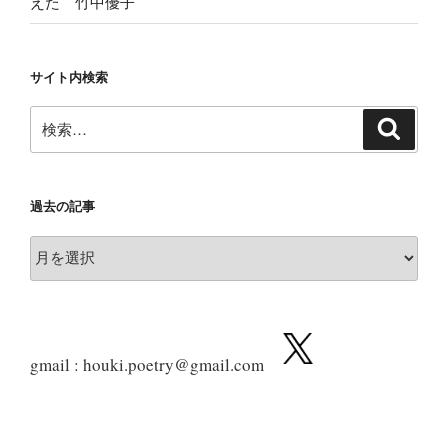
えた 竹中優子
サイト内検索
検
検
索
索:
過去の記事
過
去
の
記
事
gmail : houki.poetry@gmail.com