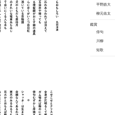
平野皓大
柳元佑太
鑑賞
俳句
川柳
短歌