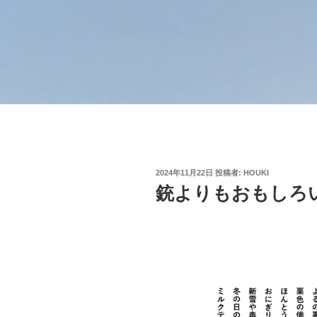
投
2024年11月22日
投稿者:
HOUKI
稿
銃よりもおもしろ
日: