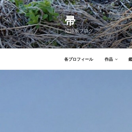
コ
ン
テ
帚
ン
短詩系ブログ
ツ
へ
ス
キ
各プロフィール
作品
ッ
プ