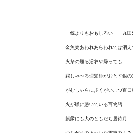
銃よりもおもしろい 丸田
金魚売あわれあらわれては消え
火祭の煙る浴衣や帰っても
霧しゃべる理髪師がおとす銀の
がむしゃらに歩くがいこつ百日
火が蠟に憑いている百物語
麒麟にも犬のともだち居待月
つながりのきれいな電車糸もみ