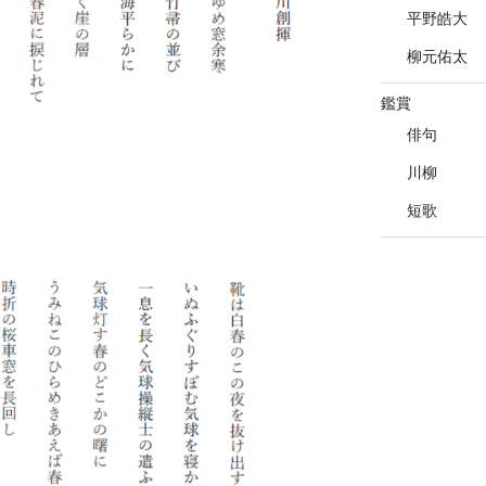
平野皓大
柳元佑太
鑑賞
俳句
川柳
短歌