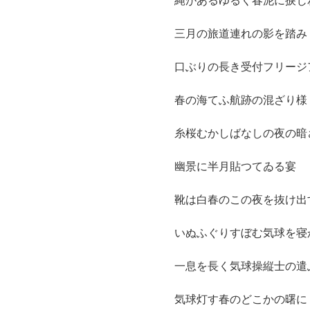
縄があるゆるく春泥に捩じ
三月の旅道連れの影を踏み
口ぶりの長き受付フリージ
春の海てふ航跡の混ざり様
糸桜むかしばなしの夜の暗
幽景に半月貼つてゐる宴
靴は白春のこの夜を抜け出
いぬふぐりすぼむ気球を寝
一息を長く気球操縦士の遣
気球灯す春のどこかの曙に