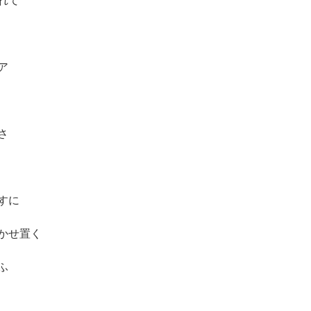
れて
ア
さ
すに
かせ置く
ふ