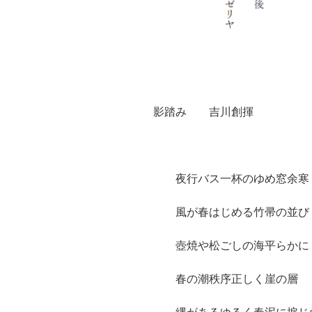
影踏み 吉川創揮
夜行バス一杯のゆめ窓余寒
風が春はじめる竹帚の並び
壺焼や松ごしの海平らかに
春の潮秩序正しく崖の層