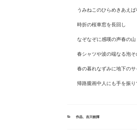
うみねこのひらめきあえば
時折の桜車窓を長回し
なぞなぞに感嘆の声春の山
春シャツや波の端なる泡そ
春の暮れなずみに地下のサ
帰路朧画中人にも手を振り
カ
作品
、
吉川創揮
テ
ゴ
リ
ー