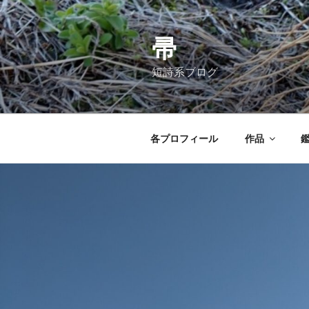
コ
ン
テ
帚
ン
短詩系ブログ
ツ
へ
ス
キ
各プロフィール
作品
ッ
プ