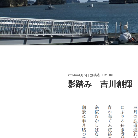
投
2024年4月5日
投稿者:
HOUKI
稿
影踏み 吉川創揮
日: