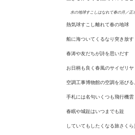
水の地球すこしはなれて春の月／正
熱気球すこし離れて春の地球
船に海ついてくるなり突き放す
春涛や友だちが詩を思いだす
お日柄も良く春風のサイゼリヤ
空調工事博物館の空調を浴びる
手札には名句いくつも飛行機雲
春眠や城趾はいつまでも趾
していてもしたくなる旅さくら