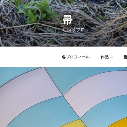
コ
ン
テ
帚
ン
短詩系ブログ
ツ
へ
ス
キ
各プロフィール
作品
ッ
プ