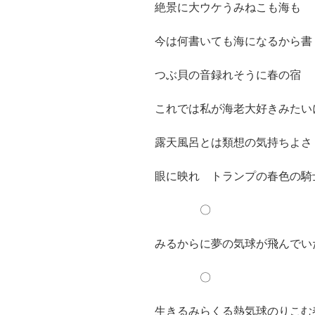
絶景に大ウケうみねこも海も
今は何書いても海になるから書
つぶ貝の音録れそうに春の宿
これでは私が海老大好きみたい
露天風呂とは類想の気持ちよさ
眼に映れ トランプの春色の騎
〇
みるからに夢の気球が飛んでい
〇
生きるみらくる熱気球のりこむ