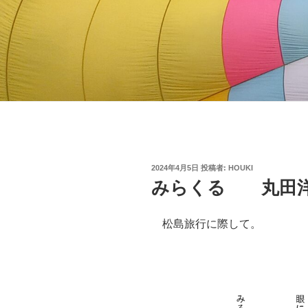
投
2024年4月5日
投稿者:
HOUKI
稿
みらくる 丸田
日:
松島旅行に際して。