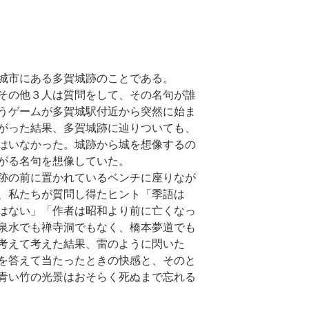
城市にある多賀城跡のことである。
その他３人は質問をして、その名句が誰
うゲームが多賀城駅付近から突然に始ま
がった結果、多賀城跡に辿りついても、
はいなかった。城跡から城を想像するの
がる名句を想像していた。
跡の前に置かれているベンチに座りなが
、私たちが質問し得たヒント「季語は
はない」「作者は昭和より前に亡くなっ
泉水でも禅寺洞でもなく、橋本夢道でも
考えて考えた結果、雷のように閃いた
を答えて当たったときの快感と、そのと
青い竹の光景はおそらく死ぬまで忘れる