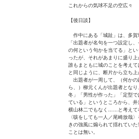
これからの気球不足の空広々
【後日談】
作中にある「城趾」は、多賀
「出題者が名句を一つ設定し、
の何という句かを当てる」とい
ったが、それがあまりに盛り上
誰もまともに城のことを考えて
と同じように、断片から立ち上
出題者が一周して、（何かの
ら、）柳元くんが出題者となり
冬」「男性が作った」「定型で
ている」というところから、井
横山林二でもなく……と考えて
〈咳をしても一人／尾崎放哉〉
きの強風に煽られて揺れていた
ことは無い。