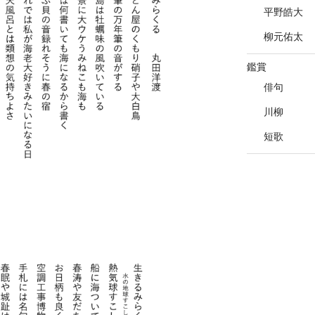
平野皓大
柳元佑太
鑑賞
俳句
川柳
短歌