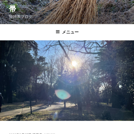
コ
帚
ン
短詩系ブログ
テ
ン
ツ
メニュー
へ
ス
キ
ッ
プ