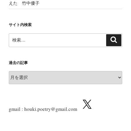
えた 竹中優子
サイト内検索
検
検
索
索:
過去の記事
過
去
の
記
事
gmail : houki.poetry@gmail.com