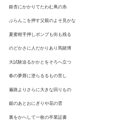
銀杏にかかりてたわむ凧の糸
ぶらんこを押す父親のよそ見かな
夏蜜柑手押しポンプも街も残る
のどかさに人だかりあり馬賭博
大試験迫るかかとをそろへ立つ
春の夢唇に塗らるるもの苦し
遍路よりさらに大きな回りもの
鋸のあとおにぎりや花の雲
裏をかへして一枚の卒業証書