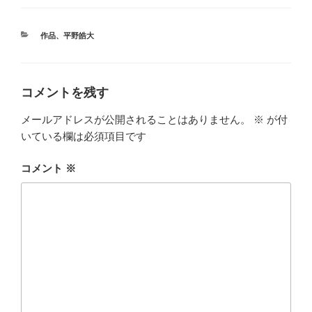
カ
作品
、
平野皓大
テ
ゴ
リ
ー
コメントを残す
メールアドレスが公開されることはありません。
※
が付
いている欄は必須項目です
コメント
※