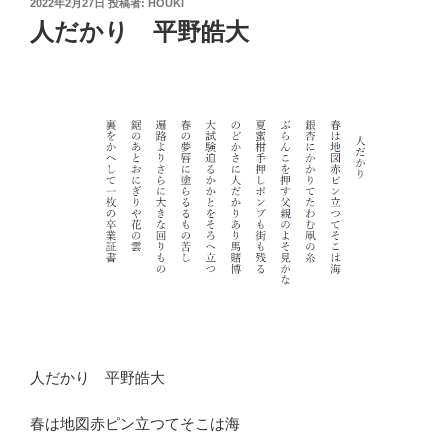
投
2022年2月27日
投稿者:
HOUKI
稿
人だかり 平野皓大
日:
人だかり 平野皓大
春は地図赤ピン立つてそこは海