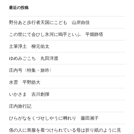
最近の投稿
野分あと歩行者天国にこども 山岸由佳
この世にて会ひし氷河に嗚乎といふ 平畑静塔
土筆淨土 柳元佑太
ゆめみごこち 丸田洋渡
庄内号〈特集・旅吟〉
水雲 平野皓大
いかさま 吉川創揮
庄内旅行記
ひらがなをくづせしやうに囀れり 藤田湘子
係の人に喪服を着つけられている母は折り紙のように見