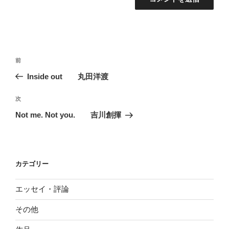
投
前
前
稿
の
Inside out 丸田洋渡
ナ
投
ビ
稿
次
次
ゲ
の
Not me. Not you. 吉川創揮
投
ー
稿
シ
ョ
カテゴリー
ン
エッセイ・評論
その他