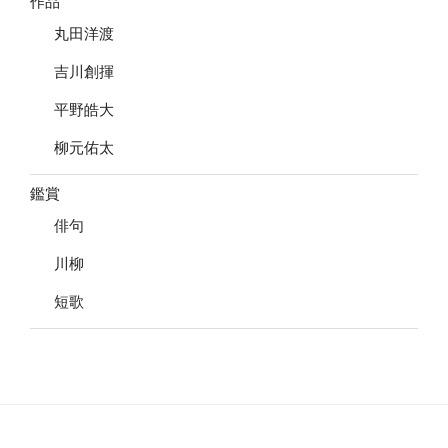
作品
丸田洋渡
吉川創揮
平野皓大
柳元佑太
鑑賞
俳句
川柳
短歌