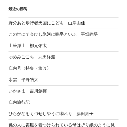
最近の投稿
野分あと歩行者天国にこども 山岸由佳
この世にて会ひし氷河に嗚乎といふ 平畑静塔
土筆淨土 柳元佑太
ゆめみごこち 丸田洋渡
庄内号〈特集・旅吟〉
水雲 平野皓大
いかさま 吉川創揮
庄内旅行記
ひらがなをくづせしやうに囀れり 藤田湘子
係の人に喪服を着つけられている母は折り紙のように見