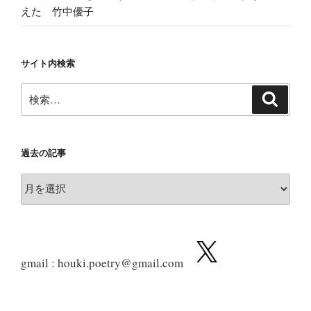
えた 竹中優子
サイト内検索
検
検
索
索:
過去の記事
過
去
の
記
事
gmail : houki.poetry@gmail.com