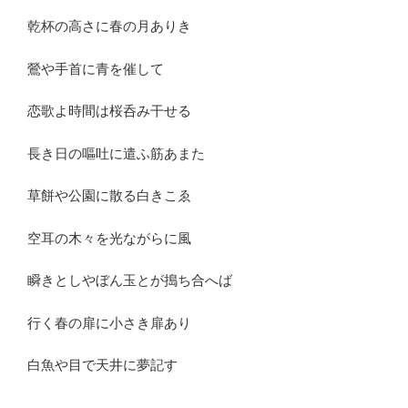
乾杯の高さに春の月ありき
鶯や手首に青を催して
恋歌よ時間は桜呑み干せる
長き日の嘔吐に遣ふ筋あまた
草餅や公園に散る白きこゑ
空耳の木々を光ながらに風
瞬きとしやぼん玉とが搗ち合へば
行く春の扉に小さき扉あり
白魚や目で天井に夢記す