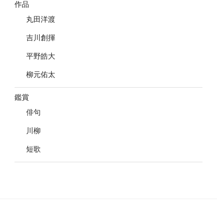
作品
丸田洋渡
吉川創揮
平野皓大
柳元佑太
鑑賞
俳句
川柳
短歌