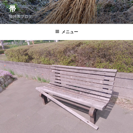
コ
帚
ン
短詩系ブログ
テ
ン
ツ
メニュー
へ
ス
キ
ッ
プ