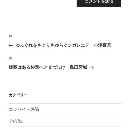
投
前
前
稿
の
ゆふぐれをさぐりさゆらぐシガレエテ 小津夜景
ナ
投
ビ
稿
次
次
ゲ
の
腹案はある杉菜へとまづ歩け 島田牙城
投
ー
稿
シ
ョ
カテゴリー
ン
エッセイ・評論
その他