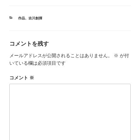
カ
作品
、
吉川創揮
テ
ゴ
リ
ー
コメントを残す
メールアドレスが公開されることはありません。
※
が付
いている欄は必須項目です
コメント
※