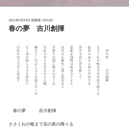
投
2021年4月24日
投稿者:
HOUKI
稿
春の夢 吉川創揮
日:
春の夢 吉川創揮
ささくれの喉まで花の夜の降りる