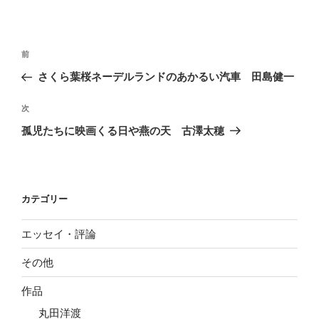
投
前
前
稿
の
さくら葉桜ネーデルランドのあかるい汽車 田島健一
ナ
投
ビ
稿
次
次
ゲ
の
孤児たちに映画くる日や燕の天 古澤太穂
投
ー
稿
シ
ョ
カテゴリー
ン
エッセイ・評論
その他
作品
丸田洋渡