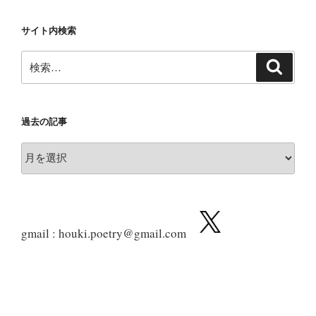
サイト内検索
検
検
索
索:
過去の記事
過
去
の
記
事
gmail : houki.poetry@gmail.com