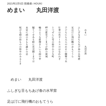
投
2021年2月5日
投稿者:
HOUKI
稿
めまい 丸田洋渡
日:
めまい 丸田洋渡
ふしぎな舌もちあげ春の水琴窟
足は汀に飛行機のおもてうら