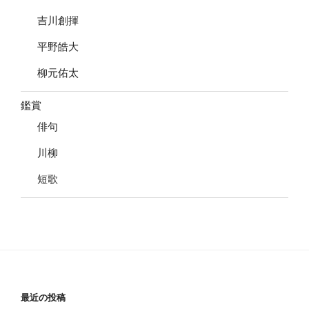
吉川創揮
平野皓大
柳元佑太
鑑賞
俳句
川柳
短歌
最近の投稿