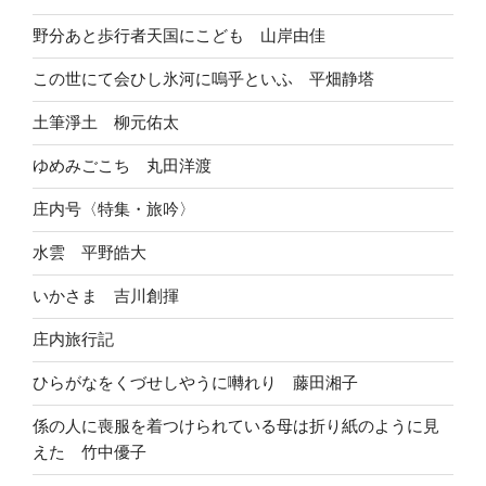
野分あと歩行者天国にこども 山岸由佳
この世にて会ひし氷河に嗚乎といふ 平畑静塔
土筆淨土 柳元佑太
ゆめみごこち 丸田洋渡
庄内号〈特集・旅吟〉
水雲 平野皓大
いかさま 吉川創揮
庄内旅行記
ひらがなをくづせしやうに囀れり 藤田湘子
係の人に喪服を着つけられている母は折り紙のように見
えた 竹中優子