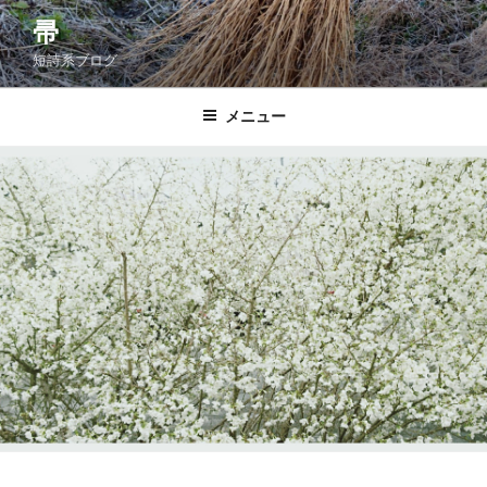
コ
帚
ン
短詩系ブログ
テ
ン
ツ
メニュー
へ
ス
キ
ッ
プ