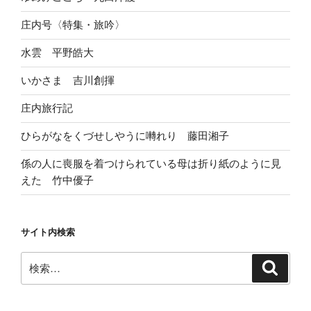
庄内号〈特集・旅吟〉
水雲 平野皓大
いかさま 吉川創揮
庄内旅行記
ひらがなをくづせしやうに囀れり 藤田湘子
係の人に喪服を着つけられている母は折り紙のように見
えた 竹中優子
サイト内検索
検
検
索
索: