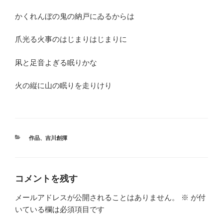
かくれんぼの鬼の納戸にゐるからは
爪光る火事のはじまりはじまりに
凩と足音よぎる眠りかな
火の縦に山の眠りを走りけり
カ
作品
、
吉川創揮
テ
ゴ
リ
ー
コメントを残す
メールアドレスが公開されることはありません。
※
が付
いている欄は必須項目です