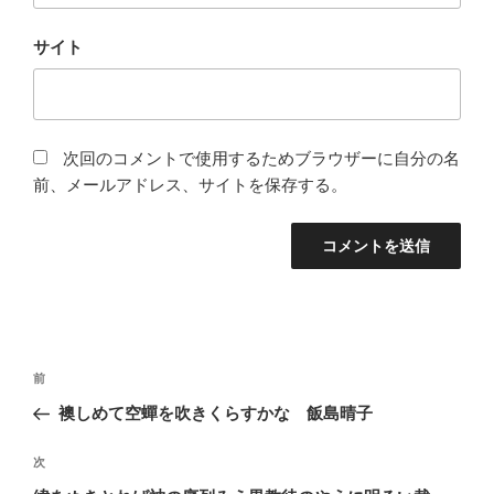
サイト
次回のコメントで使用するためブラウザーに自分の名
前、メールアドレス、サイトを保存する。
投
前
前
稿
の
襖しめて空蟬を吹きくらすかな 飯島晴子
ナ
投
ビ
稿
次
次
ゲ
の