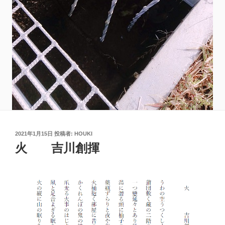
投
2021年1月15日
投稿者:
HOUKI
稿
火 吉川創揮
日: