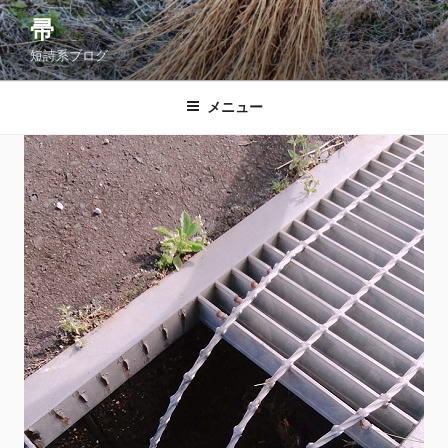
コ
帚
ン
短詩系ブログ
テ
ン
ツ
メニュー
へ
ス
キ
ッ
プ