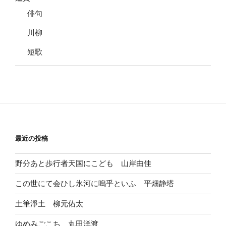
俳句
川柳
短歌
最近の投稿
野分あと歩行者天国にこども 山岸由佳
この世にて会ひし氷河に嗚乎といふ 平畑静塔
土筆淨土 柳元佑太
ゆめみごこち 丸田洋渡