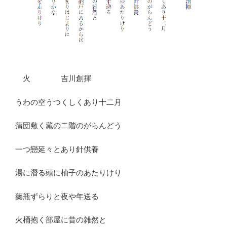
火 吉川創揮
うわの空うつくしくあり十二月
蒲団敷く藏の二階のがらんどう
一つ戀延々とあり針供養
湯に潛る頭に柚子のあたりけり
藥甁ずらりと夜や年送る
火桶抱く部屋に昔の雑然と