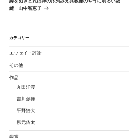
緯をぬきとれば神の序列みえ異教徒のやうに明るい裁
投
ー
縫 山中智恵子
稿
シ
ョ
ン
カテゴリー
エッセイ・評論
その他
作品
丸田洋渡
吉川創揮
平野皓大
柳元佑太
鑑賞